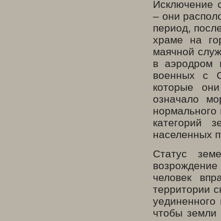
Исключение с
– они распол
период, посл
храме на го
маячной служ
в аэродром 
военных с С
которые они
означало мо
нормального 
категорий 
населенных пу
Статус зем
возрождение
человек впр
территории с
уединенного 
чтобы земли 