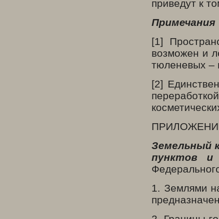
приведут к то
Примечания
[1] Простра
возможен и л
тюленевых – 
[2] Единстве
переработко
косметически
ПРИЛОЖЕНИ
Земельный к
пунктов и
Федерального
1. Землями н
предназначен
2. Границы г