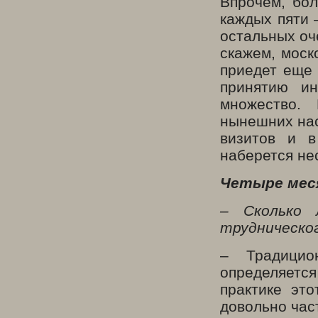
Впрочем, бо
каждых пяти 
остальных оч
скажем, моск
приедет еще 
принятию ин
множество.
нынешних нас
визитов и в
наберется не
Четыре мес
– Сколько 
трудническог
– Традицио
определяетс
практике эт
довольно част