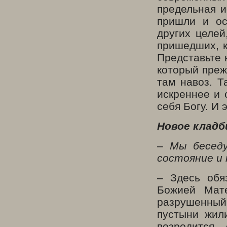
предельная и
пришли и ос
других целей
пришедших, к
Представьте 
который преж
там навоз. Т
искреннее и 
себя Богу. И 
Новое клад
– Мы беседу
состояние и 
– Здесь обя
Божией Мат
разрушенны
пустыни жил
возродится.