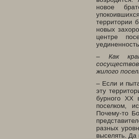
новое бра
упокоившихс
территории б
новых захоро
центре пос
уединенность
– Как кра
сосуществов
жилого посел
– Если и пыт
эту территор
бурного ХХ 
поселком, и
Почему-то Бо
представите
разных уровн
выселять. Да 