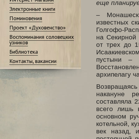
еще планиру
Электронные книги
– Монашеск
Поминовения
известных ск
Проект «Духовенство»
Голгофо-Расп
Воспоминания соловецких
на Секирной 
узников
от трех до 1
Библиотека
Исаакиевско
пустыни – 
Контакты, вакансии
Восстановл
архипелагу ч
Возвращаясь 
накануне р
составляла 2
всего лишь 
основном ру
котельной, к
век назад, 
постоянной п