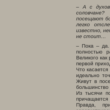
– А с духо
соловчане?
посещают бо
легко отсле
известно, н
не стоит…
– Пока – да
полностью р
Великого как
первой прихо
Что касается
идеально то
Живут в посе
большинство
Из тысячи п
причащается
Правда, пр