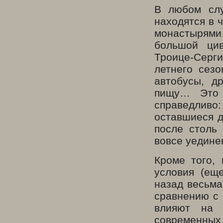
В любом слу
находятся в 
монастырями
большой цив
Троице-Серг
летнего сез
автобусы, д
пищу… Это 
справедливо
оставшиеся д
после столь
вовсе уедине
Кроме того,
условия (ещ
назад весьма
сравнению с
влияют на 
современных 