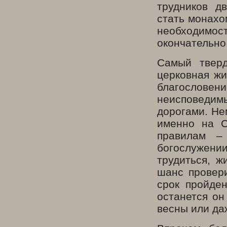
трудников д
стать монахом
необходимо
окончательно
Самый твер
церковная жи
благослове
неисповедим
дорогами. Не
именно на С
правилам –
богослужени
трудиться, 
шанс провери
срок пройде
останется он
весны или да