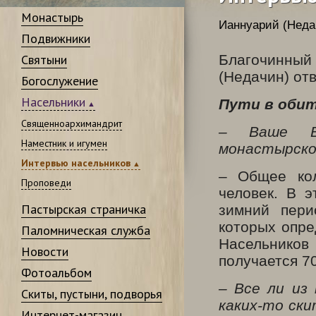
Монастырь
Ианнуарий (Неда
Подвижники
Святыни
Благочинны
(Недачин) от
Богослужение
Насельники
Пути в обит
Священноархимандрит
– Ваше Вы
Наместник и игумен
монастырско
Интервью насельников
– Общее кол
Проповеди
человек. В э
Пастырская страничка
зимний пери
которых опре
Паломническая служба
Насельников
Новости
получается 70
Фотоальбом
– Все ли из
Скиты, пустыни, подворья
каких-то ск
Интернет-магазин