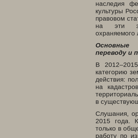
наследия фе
культуры Рос
правовом ста
на эти зе
охраняемого
Основные 
переводу и 
В 2012–2015
категорию зе
действия: по
на кадастро
территори
в существую
Слушания, ор
2015 года. 
только в общ
работу по из