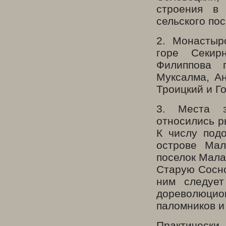
строения в
сельского по
2. Монастыр
горе Секир
Филиппова 
Муксалма, Ан
Троицкий и Г
3. Места з
относились р
К числу под
острове Мал
поселок Мала
Старую Сосно
ним следует
дореволюци
паломников и 
Практическ