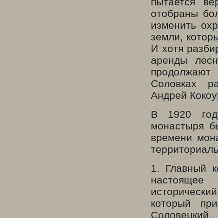
пытается ве
отобраны бо
изменить охр
земли, котор
И хотя разби
аренды лесн
продолжают 
Соловках ра
Андрей Кокоу
В 1920 год
монастыря б
времени мон
территориаль
1. Главный 
настоящее 
исторически
который при
Соловецкий,