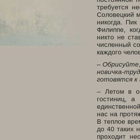
требуется н
Соловецкий м
никогда. Пик
Филиппе, ко
никто не ст
численный сос
каждого чело
– Обрисуйте
новичка-тр
готовятся к 
– Летом в о
гостиниц, а
единственной
нас на протя
В теплое вре
до 40 таких 
проходит не