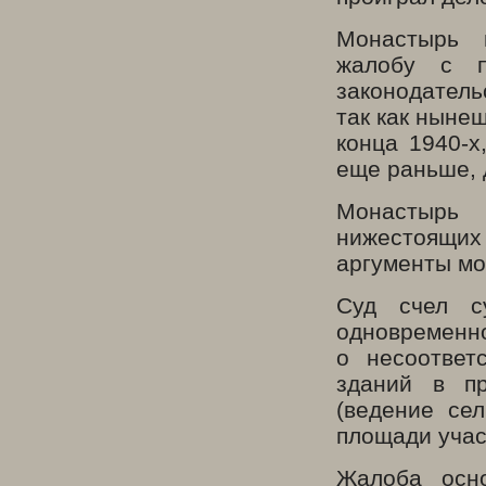
Монастырь 
жалобу с пр
законодатель
так как ныне
конца 1940-х
еще раньше, 
Монастырь
нижестоящи
аргументы мо
Суд счел с
одновременно
о несоответ
зданий в пр
(ведение сел
площади учас
Жалоба осн