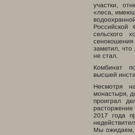
участки, от
«леса, имеющ
водоохранно
Российской 
сельского х
сенокошения 
заметил, что
не стал.
Комбинат п
высшей инста
Несмотря н
монастыря, д
проиграл де
расторжение 
2017 года п
недействите
Мы ожидаем, 