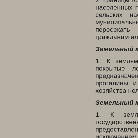
населенных п
сельских н
муниципальны
пересекать
гражданам ил
Земельный к
1. К землям
покрытые л
предназначен
прогалины и
хозяйства нел
Земельный к
1. К земл
государств
предоставл
исключени