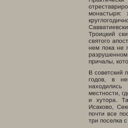
отреставрир
монастыря: 
круглогоди
Савватиевски
Троицкий ск
святого апос
нем пока не 
разрушенно
причалы, кот
В советский 
годов, в н
находились
местности, г
и хутора. Т
Исаково, Сек
почти все по
три поселка 