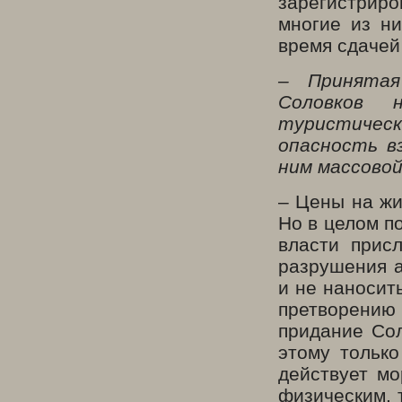
зарегистрир
многие из н
время сдачей
– Принятая
Соловков 
туристичес
опасность в
ним массово
– Цены на жи
Но в целом п
власти прис
разрушения а
и не наносит
претворению 
придание Сол
этому только
действует мо
физическим, 