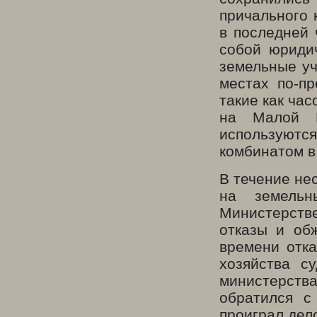
причального 
в последней 
собой юриди
земельные уч
местах по-п
такие как ча
на Малой М
используют
комбинатом в
В течение не
на земельн
Министерстве
отказы и об
времени отка
хозяйства с
министерства
обратился с
проиграл дело