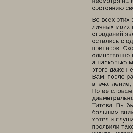
несмотря на 
состоянию св
Во всех этих
личных моих 
страданий яв
остались с о
припасов. Ск
единственно п
а насколько 
этого даже не
Вам, после р
впечатление, 
По ее словам
диаметрально
Титова. Вы б
большим вним
хотел и слуш
проявили так