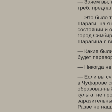
— Зачем вы, 
треб, предла
— Это было та
Шараги- на я
состоянии и о
город Симбир
Шарагина я вы
— Какие были
будет перево
— Никогда не
— Если вы сч
в Чуфарове с
образованный
культа, не п
заразительны
Разве не нашл