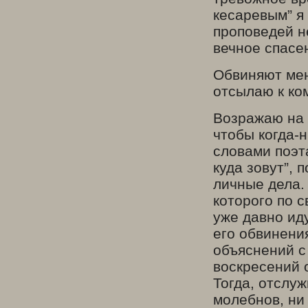
кесаревым” я
проповедей не
вечное спасе
Обвиняют мен
отсылаю к ко
Возражаю на э
чтобы когда-н
словами поэта
куда зовут”, 
личные дела.
которого по 
уже давно ид
его обвинени
объяснений с
воскресений о
Тогда, отслуж
молебнов, ни