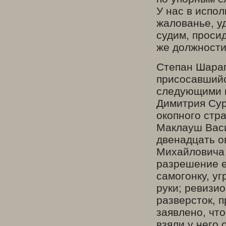
У нас в испо
жалованье, уд
судим, просид
же должности
Степан Шараг
присосавшийс
следующими п
Димитрия Сур
окопного стр
Маклауш Васи
двенадцать о
Михайловича 
разрешение е
самогонку, у
руки; ревизи
разверсток, 
заявлено, чт
взяли у него