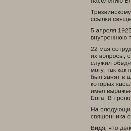
населению Вя
Трезвинскому
ссылки свяще
5 апреля 192
внутреннюю 
22 мая сотру
их вопросы, 
служил обедн
могу, так как
был занят в а
которых каса
имел выражен
Бога. В пропо
На следующий
священника о
Видя, что дел