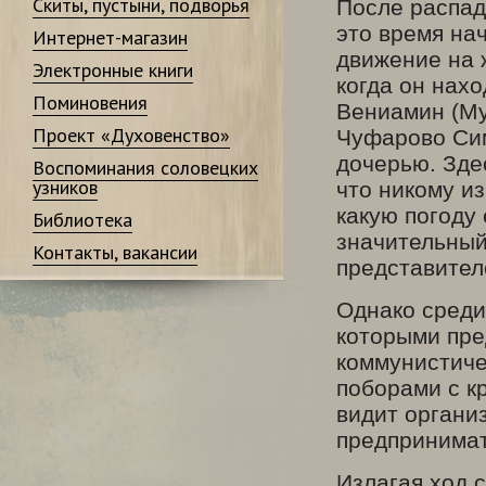
Скиты, пустыни, подворья
После распад
это время на
Интернет-магазин
движение на 
Электронные книги
когда он нах
Поминовения
Вениамин (Му
Проект «Духовенство»
Чуфарово Сим
дочерью. Зде
Воспоминания соловецких
узников
что никому из
какую погоду 
Библиотека
значительный 
Контакты, вакансии
представител
Однако среди
которыми пре
коммунистиче
поборами с к
видит органи
предпринимат
Излагая ход 