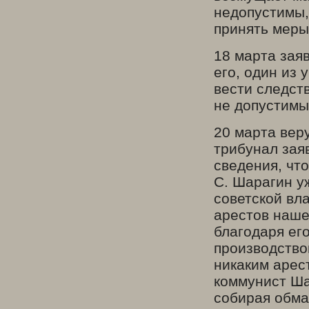
недопустимы,
принять меры
18 марта зая
его, один из
вести следств
не допустимы
20 марта ве
трибунал зая
сведения, чт
С. Шарагин у
советской вл
арестов наше
благодаря ег
производство
никаким арес
коммунист Ша
собирая обма