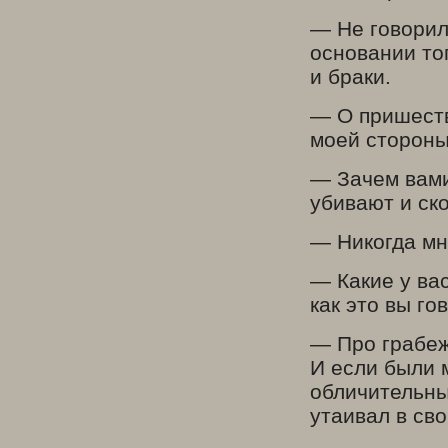
— Не говорил
основании то
и браки.
— О пришеств
моей стороны
— Зачем вами
убивают и ско
— Никогда мн
— Какие у вас
как это вы го
— Про грабеж,
И если были 
обличительны
утаивал в сво