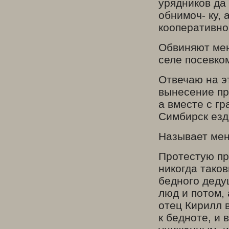
урядников да 
обнимоч- ку,
кооперативно
Обвиняют мен
селе посевко
Отвечаю на э
вынесение при
а вместе с г
Симбирск езд
Называет мен
Протестую пр
никогда таков
бедного деду
люд и потом,
отец Кирилл 
к бедноте, и 