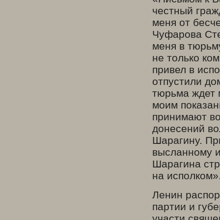
честный граж
меня от бесч
Чуфарова Сте
меня в тюрьму
не только ко
привел в испо
отпустили до
тюрьма ждет 
моим показан
принимают во
донесений во
Шарагину. Пр
высланному и
Шарагина стр
на исполком»
Ленин распор
партии и губ
участи свяще