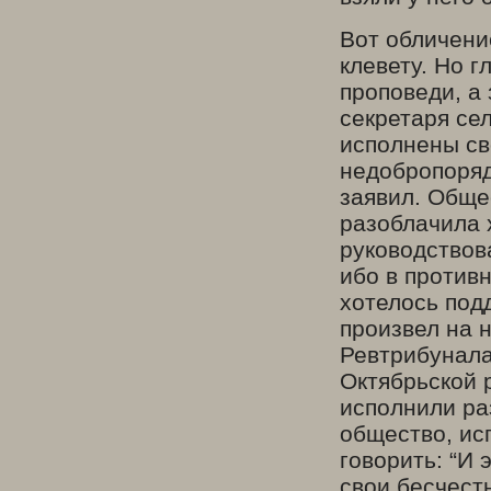
Вот обличени
клевету. Но 
проповеди, а
секретаря се
исполнены св
недобропоряд
заявил. Обще
разоблачила 
руководствов
ибо в против
хотелось под
произвел на 
Ревтрибунала
Октябрьской 
исполнили ра
общество, ис
говорить: “И 
свои бесчестн