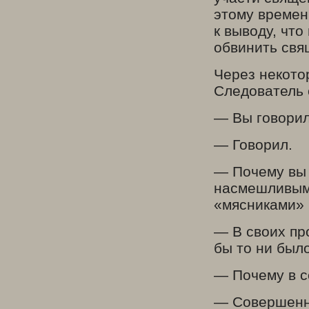
этому времен
к выводу, чт
обвинить свя
Через некото
Следователь 
— Вы говорил
— Говорил.
— Почему вы 
насмешливым
«мясниками» 
— В своих пр
бы то ни был
— Почему в с
— Совершенно