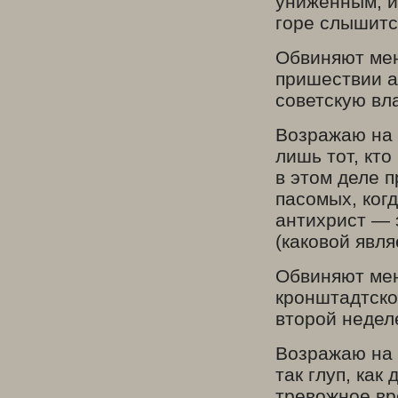
униженным, ид
горе слышится
Обвиняют мен
пришествии а
советскую вл
Возражаю на э
лишь тот, кт
в этом деле 
пасомых, когд
антихрист — 
(каковой явля
Обвиняют мен
кронштадтско
второй недел
Возражаю на 
так глуп, как
тревожное вре