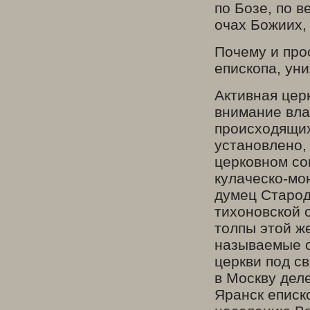
по Бозе, по в
очах Божиих,
Почему и про
епископа, ун
Активная цер
внимание вла
происходящих
установлено,
церковном со
кулаческо-мо
думец Старод
тихоновской 
толпы этой ж
называемые о
церкви под с
в Москву дел
Яранск еписк