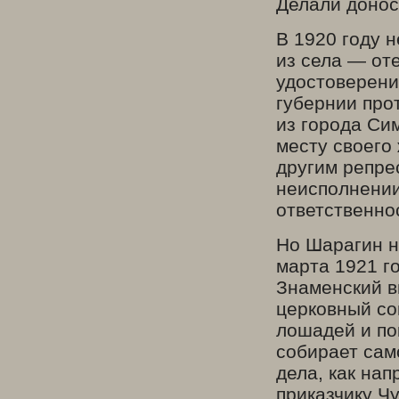
Делали донос
В 1920 году 
из села — от
удостоверени
губернии про
из города Сим
месту своего 
другим репре
неисполнении
ответственно
Но Шарагин н
марта 1921 г
Знаменский в
церковный со
лошадей и по
собирает сам
дела, как нап
приказчику Ч