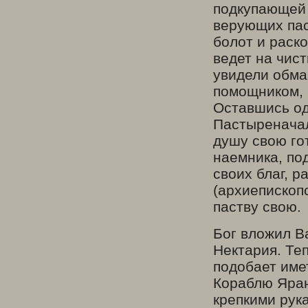
подкупающей 
верующих пас
болот и раско
ведет на чис
увидели обман
помощником, 
Оставшись од
Пастыреначал
душу свою го
наемника, по
своих благ, р
(архиепископс
паству свою.
Бог вложил В
Нектария. Те
подобает име
Кораблю Яран
крепкими рука