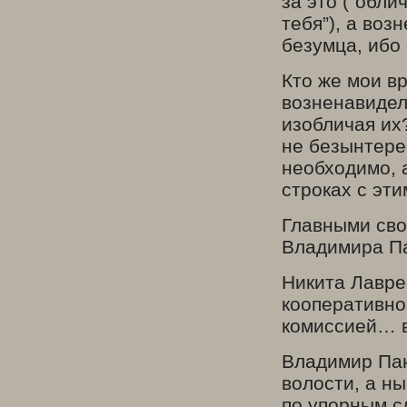
за это (“обл
тебя”), а воз
безумца, ибо 
Кто же мои в
возненавидел
изобличая их
не безынтере
необходимо, 
строках с эти
Главными сво
Владимира Па
Никита Лавре
кооперативно
комиссией… в
Владимир Пан
волости, а ны
по упорным с