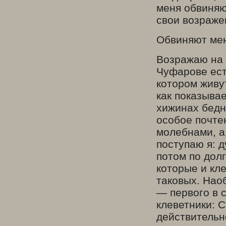
меня обвиняю
свои возраже
Обвиняют мен
Возражаю на 
Чуфарове ест
котором живут
как показыва
хижинах бедн
особое почтен
молебнами, а 
поступаю я: 
потом по долг
которые и кле
таковых. Нао
— первого в с
клеветники: 
действительн