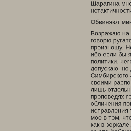
Шарагина мне
нетактичност
Обвиняют мен
Возражаю на э
говорю ругат
произношу. Н
ибо если бы 
политики, чег
допускаю, но
Симбирского 
своими распо
лишь отдельны
проповедях г
обличения поп
исправления 
мое в том, чт
как в зеркале