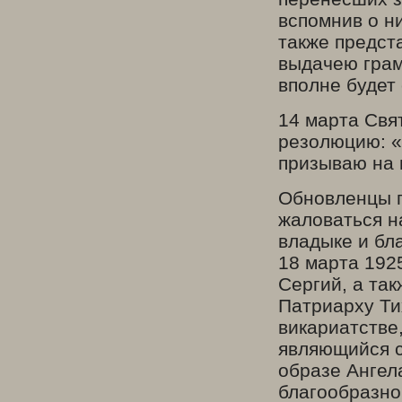
вспомнив о н
также предст
выдачею грам
вполне будет
14 марта Свя
резолюцию: «
призываю на 
Обновленцы п
жаловаться н
владыке и бл
18 марта 192
Сергий, а та
Патриарху Ти
викариатстве,
являющийся с
образе Ангела
благообразно