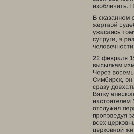
изобличить. Н
В сказанном о
жертвой суде
ужасаясь тому
супруги, я р
человечности
22 февраля 1
высылкам изм
Через восемь
Симбирск, он 
сразу доехат
Вятку еписко
настоятелем 
отслужил перв
проповедуя з
всех церковн
церковной жиз