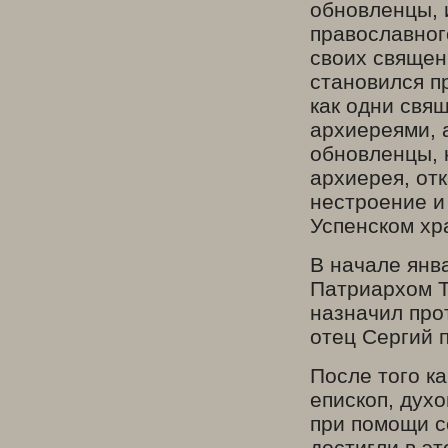
обновленцы, 
православног
своих священн
становился п
как одни свя
архиереями, 
обновленцы, 
архиерея, от
нестроение и
Успенском хр
В начале янв
Патриархом Т
назначил про
отец Сергий 
После того к
епископ, дух
при помощи с
достигли в э