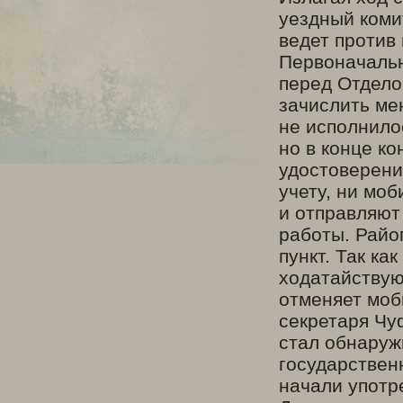
уездный коми
ведет против
Первоначальн
перед Отдело
зачислить ме
не исполнило
но в конце к
удостоверение
учету, ни мо
и отправляют
работы. Райо
пункт. Так ка
ходатайствую
отменяет моб
секретаря Чу
стал обнаруж
государствен
начали употр