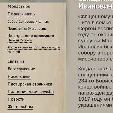
Иванович)
Монастырь
Подвижники
Священномуче
Собор Соловецких святых
Чите в семье
Сергей воспи
Подвижники благочестия
году он окон
Новомученики и исповедники
супругой Мар
Церкви Русской
Иванович был
Духовенство на Соловках в годы
гонений
собору в гор
миссионера с
Святыни
Когда начала
Богослужение
священники, 
Насельники
234-го Борис
Пастырская страничка
конца войны.
Паломническая служба
награжден дв
1917 году он
Новости
украшениями 
Фотоальбом