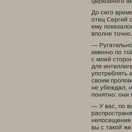
церковного а
До сего врем
отец Сергий 
ему показало
вполне точно
— Ругательно
именно по то
с моей сторон
для интеллиг
употреблять к
своим пропов
не убеждал, 
понятно: они
— У вас, по 
распространя
непосещение 
вы с такой ж