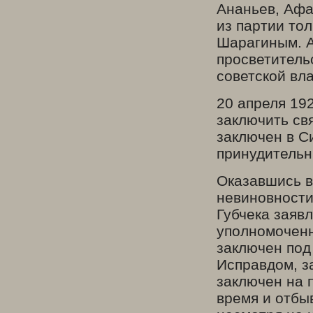
Ананьев, Афа
из партии тол
Шарагиным. А
просветитель
советской вла
20 апреля 19
заключить свя
заключен в С
принудительн
Оказавшись в
невиновности
Губчека заявл
уполномоченн
заключен под
Исправдом, з
заключен на 
время и отбы