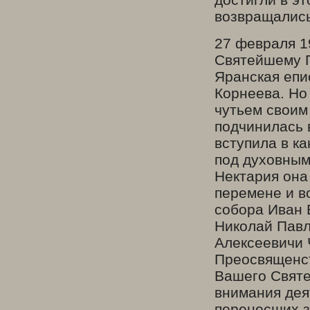
возвращались
27 февраля 1
Святейшему П
Яранская епи
Корнеева. Но
чутьем своим
подчинилась 
вступила в к
под духовным
Нектария она
перемене и в
собора Иван 
Николай Павл
Алексеевичи 
Преосвященст
Вашего Святе
внимания дея
перенесших з