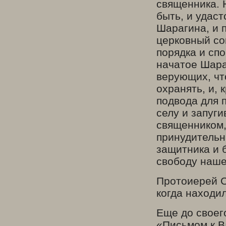
священника. 
быть, и удаст
Шарагина, и п
церковный со
порядка и спо
начатое Шара
верующих, чт
охранять, и,
подвода для 
селу и запуги
священником,
принудительн
защитника и 
свободу наше
Протоиерей С
когда находи
Еще до своег
«Письмом к Ва