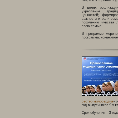
В целях реализаци
укрепление тради
ценностей; формиро
важности и роли сем
поколению чувства 
свою семью.
В программе меропри
программа; концертна
сестер милосердия
» 
год выпускников 9-х к
Срок обучения – 3 год