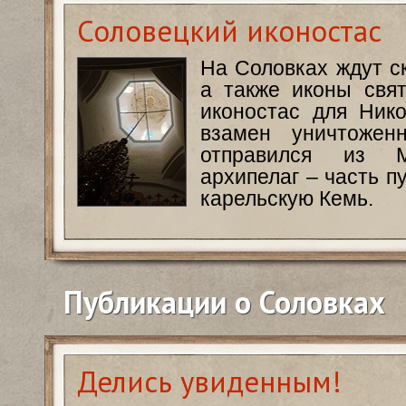
Соловецкий иконостас
На Соловках ждут с
а также иконы свят
иконостас для Нико
взамен уничтожен
отправился из М
архипелаг – часть п
карельскую Кемь.
Публикации о Соловках
Делись увиденным!