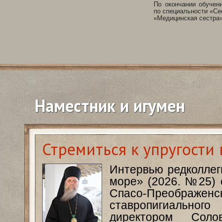
По окончании обучен
по специальности «Се
«Медицинская сестра»
Наместник и игумен
Стремиться к упругости
Интервью редколлег
море» (2026. №25) 
Спасо-Преображ
ставропигиально
директором Солов