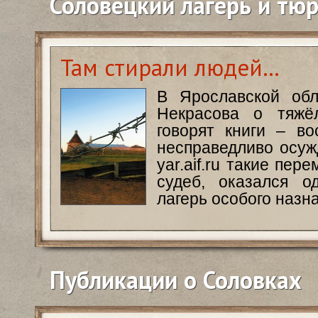
Соловецкий лагерь и тю
Там стирали людей…
В Ярославской обл
Некрасова о тяжё
говорят книги – в
несправедливо осуж
yar.aif.ru такие пер
судеб, оказался 
лагерь особого назн
Публикации о Соловках