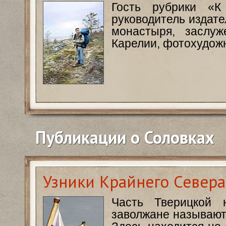
Гость рубрики «К
руководитель издате
монастыря, заслуж
Карелии, фотохудож
Публикации о Соловках
Узники Крайнего Севера
Часть Тверицкой 
заволжане называют