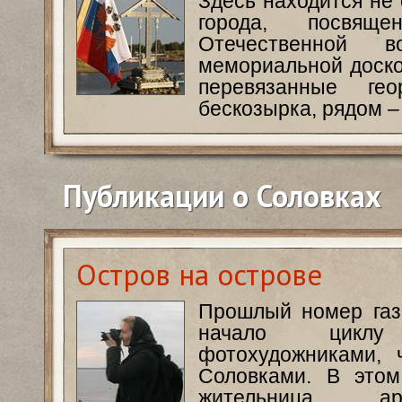
Здесь находится не
города, посвящ
Отечественной
мемориальной доско
перевязанные гео
бескозырка, рядом –
Публикации о Соловках
Остров на острове
Прошлый номер газ
начало циклу
фотохудожниками, 
Соловками. В это
жительница арх