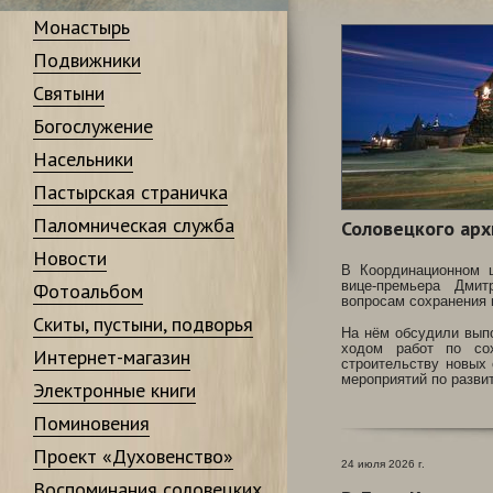
Монастырь
Подвижники
Святыни
Богослужение
Насельники
Пастырская страничка
Паломническая служба
Соловецкого арх
Новости
В Координационном ц
вице-премьера Дми
Фотоальбом
вопросам сохранения 
Скиты, пустыни, подворья
На нём обсудили выпо
ходом работ по сох
Интернет-магазин
строительству новых 
мероприятий по разви
Электронные книги
Поминовения
Проект «Духовенство»
24 июля 2026 г.
Воспоминания соловецких