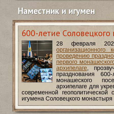
Наместник и игумен
600-летие Соловецкого
28 февраля 2
организационного 
проведению праздно
первого монашеског
архипелаге
, прозв
празднования 600-
монашеского пос
архипелаге для укр
современной геополитической 
игумена Соловецкого монастыря