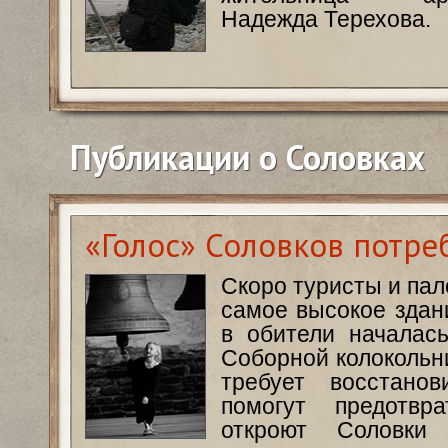
Надежда Терехова.
Публикации о Соловках
«Голос» Соловков потре
Скоро туристы и пал
самое высокое здан
в обители началас
Соборной колокольн
требует восстанов
помогут предотв
откроют Соловки