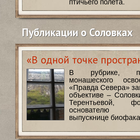
птичьего полета.
Публикации о Соловках
«В одной точке простра
В рубрике, по
монашеского осво
«Правда Севера» за
объективе – Соловк
Терентьевой, фот
основателю ф
выпускнице биофака