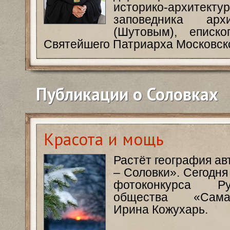
историко-архитекту
заповедника арх
(Шутовым), еписк
Святейшего Патриарха Московско
Публикации о Соловках
Красота и мощь
Растёт география ав
– Соловки». Сегодня
фотоконкурса Ру
общества «Сам
Ирина Кожухарь.