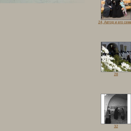
24, Автор и его сем
28
32