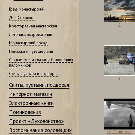
Град монастырский
Дни Соловков
4
Кресторезная мастерская
Летопись возрождения
Монастырский посад
Пейзажи и путешествия
Святые места глазами Соловецких
паломников
Скиты, пустыни и подворья
9
Скиты, пустыни, подворья
Интернет-магазин
Электронные книги
Поминовения
Проект «Духовенство»
Воспоминания соловецких
12, Симметрия