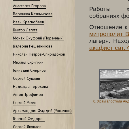
Анастасия Егорова
Работы х
Вероника Казимирова
собраниях фо
Иван Краснобаев
Отношение к
Виктор Лагута
митрополит 
Монах Онуфрий (Поречный)
лагеря. Нахо
Валерия Решетникова
акафист свт.
Николай Петров-Спиридонов
Михаил Скрипкин
Геннадий Смирнов
Сергей Сушкин
Надежда Терехова
Антон Трофимов
0, Храм апостола Ан
Сергей Уткин
Архимандрит Фаддей (Роженюк)
Георгий Федоров
Сергей Яковлев