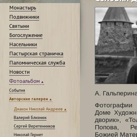
Монастырь
Подвижники
Святыни
Богослужение
Насельники
Пастырская страничка
Паломническая служба
Новости
Фотоальбом
События
А. Гальперин
Авторские галереи
Фотографии 
Диакон Николай Андреев
Доме Художн
Валерий Близнюк
дворик», «Т
Сергей Веретенников
Попова, Р
Божией Мате
Николай Гернет