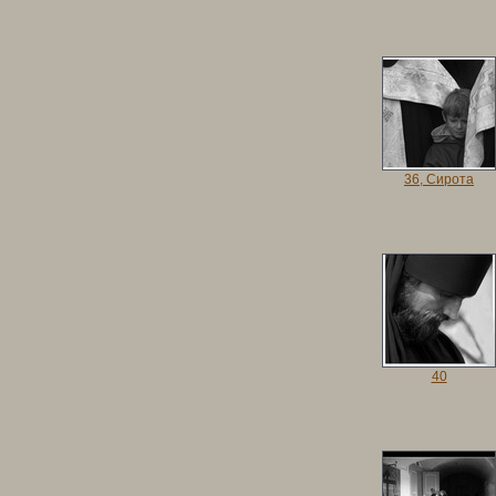
36, Сирота
40