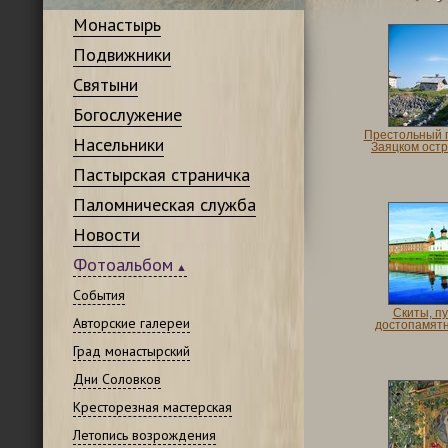
Монастырь
Подвижники
Святыни
Богослужение
Престольный 
Насельники
Заяцком остр
Пастырская страничка
Паломническая служба
Новости
Фотоальбом
События
Скиты, п
Авторские галереи
достопамят
Град монастырский
Дни Соловков
Кресторезная мастерская
Летопись возрождения