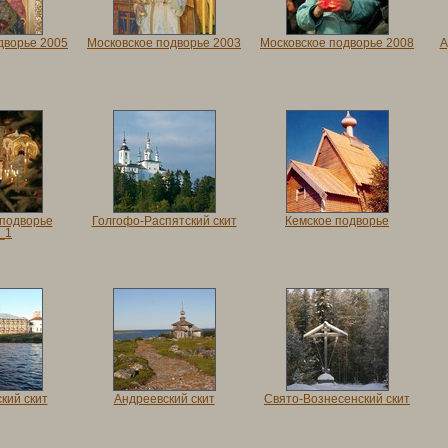
дворье 2005
Московское подворье 2003
Московское подворье 2008
А
 подворье
Голгофо-Распятский скит
Кемское подворье
_1
кий скит
Андреевский скит
Свято-Вознесенский скит