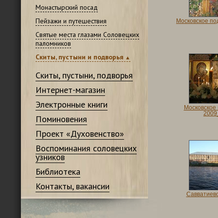
Монастырский посад
Пейзажи и путешествия
Московское по
Святые места глазами Соловецких
паломников
Скиты, пустыни и подворья
Скиты, пустыни, подворья
Интернет-магазин
Электронные книги
Московское
2009
Поминовения
Проект «Духовенство»
Воспоминания соловецких
узников
Библиотека
Контакты, вакансии
Савватиевс