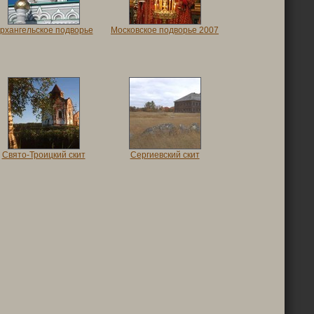
рхангельское подворье
Московское подворье 2007
Свято-Троицкий скит
Сергиевский скит