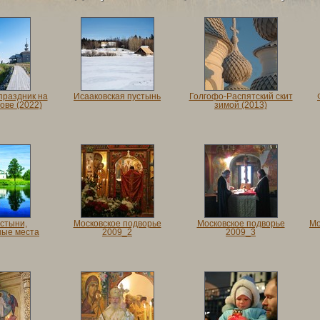
праздник на
Исааковская пустынь
Голгофо-Распятский скит
ове (2022)
зимой (2013)
устыни,
Московское подворье
Московское подворье
Мо
ные места
2009_2
2009_3