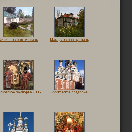
Филипповская пустынь
Макариевская пустынь
сковское подворье 2006
Московское подворье