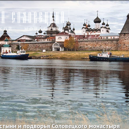
устыни и подворья Соловецкого монастыря