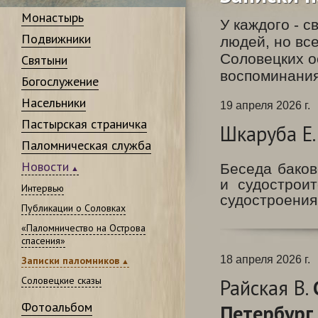
Монастырь
У каждого - 
Подвижники
людей, но вс
Соловецких о
Святыни
воспоминания
Богослужение
Насельники
19 апреля 2026 г.
Пастырская страничка
Шкаруба Е
Паломническая служба
Новости
Беседа баков
и судострои
Интервью
судостроения
Публикации о Соловках
«Паломничество на Острова
спасения»
18 апреля 2026 г.
Записки паломников
Соловецкие сказы
Райская В.
Фотоальбом
Петербург