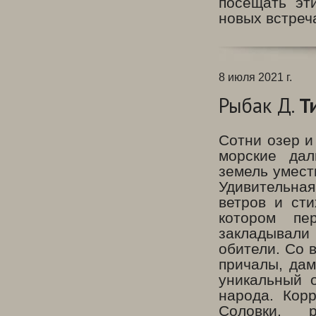
посещать эт
новых встреч
8 июля 2021 г.
Рыбак Д.
Т
Сотни озер и
морские дал
земель умест
Удивительная
ветров и ст
котором пе
закладывали
обители. Со 
причалы, дам
уникальный 
народа. Кор
Соловки, 