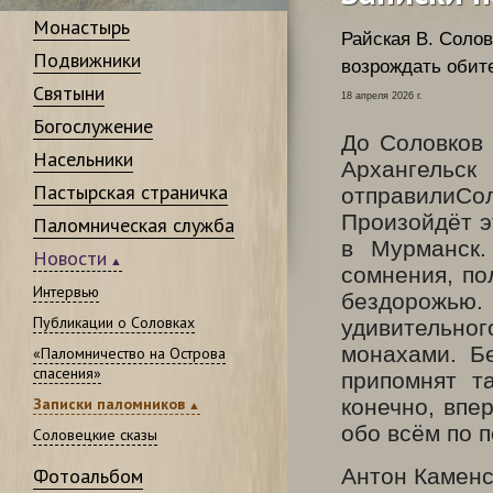
Монастырь
Райская В.
Соловк
Подвижники
возрождать обит
Святыни
18 апреля 2026 г.
Богослужение
До Соловков 
Насельники
Архангель
Пастырская страничка
отправилиСол
Произойдёт э
Паломническая служба
в Мурманск.
Новости
сомнения, по
Интервью
бездорожью. 
Публикации о Соловках
удивительн
монахами. Б
«Паломничество на Острова
спасения»
припомнят т
Записки паломников
конечно, впе
обо всём по п
Соловецкие сказы
Фотоальбом
Антон Каменс