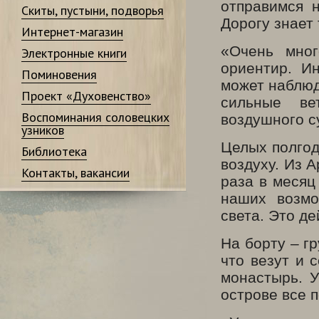
отправимся 
Скиты, пустыни, подворья
Дорогу знает 
Интернет-магазин
«Очень мног
Электронные книги
ориентир. И
Поминовения
может наблюд
Проект «Духовенство»
сильные ве
Воспоминания соловецких
воздушного с
узников
Целых полгод
Библиотека
воздуху. Из 
Контакты, вакансии
раза в месяц
наших возмо
света. Это д
На борту – гр
что везут и 
монастырь. У
острове все 