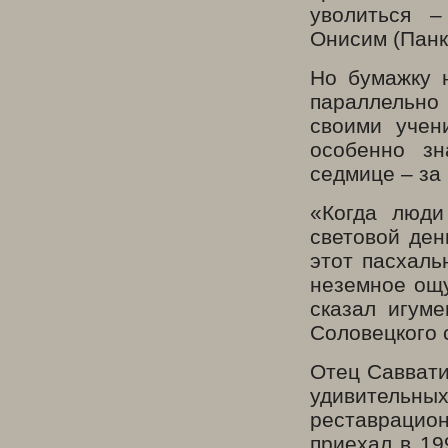
уволиться 
Онисим (Панк
Но бумажку н
параллельно 
своими учен
особенно зн
седмице – за
«Когда люди
световой ден
этот пасхаль
неземное ощу
сказал игуме
Соловецкого 
Отец Саввати
удивительны
реставрацион
приехал в 19