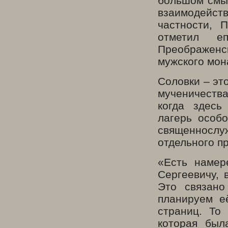
большом смыс
взаимодейст
частности, 
отметил е
Преображ
мужского мон
Соловки – эт
мученичеств
когда здесь
лагерь особо
священнослуж
отдельного п
«Есть намер
Сергеевичу, 
Это связано
планируем е
страниц. То
которая был