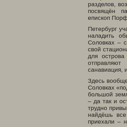
разделов, во
посвящён п
епископ Порф
Петербург уч
наладить об
Соловках – с
свой стацион
для острова
отправляют
санавиация, и
Здесь вообще
Соловках «по
большой земл
– да так и о
трудно привык
найдёшь все
приехали – н