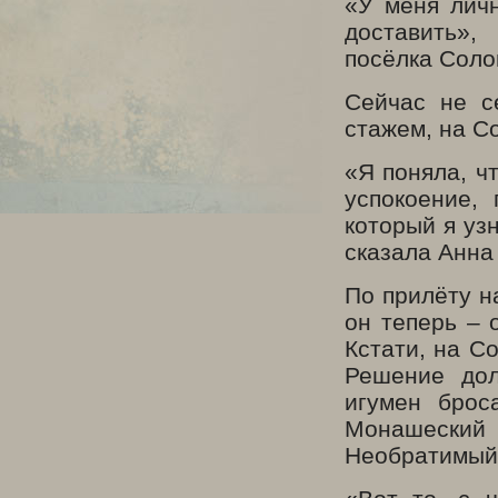
«У меня личн
доставить
посёлка Соло
Сейчас не с
стажем, на Со
«Я поняла, ч
успокоение, 
который я уз
сказала Анна
По прилёту н
он теперь – 
Кстати, на С
Решение дол
игумен брос
Монашеский
Необратимый 