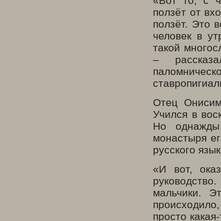
«Вот то, с ч
ползёт от вх
ползёт. Это 
человек в ут
такой многос
– рассказа
паломничес
ставропигиал
Отец Онисим
Учился в вос
Но однажды
монастыря ег
русского язык
«И вот, ока
руководство.
мальчики. Э
происходило,
просто какая-