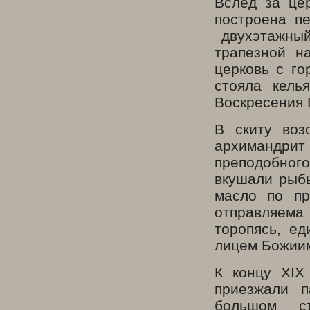
Вслед за це
построена п
двухэтажный
трапезной н
церковь с го
стояла кель
Воскресения 
В скиту воз
архимандрит 
преподобног
вкушали рыб
масло по пр
отправляема
торопясь, е
лицем Божии
К концу
XIX
приезжали п
большом с