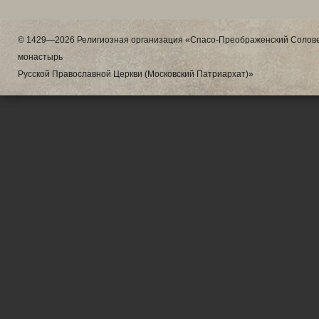
© 1429—2026 Религиозная организация «Спасо-Преображенский Солове
монастырь
Русской Православной Церкви (Московский Патриархат)»