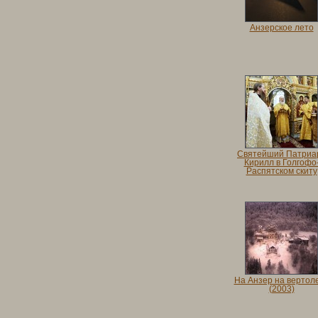
Анзерское лето
Святейший Патриа
Кирилл в Голгофо
Распятском скиту
На Анзер на вертол
(2003)