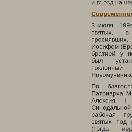
и въезд на не
Современно
3 июля 1994
святых, в
просиявш
Иосифом (Бр
братией у п
был устано
поклонны
Новомученик
По благос
Патриарха М
Алексия
II
Синодальной
рабочая гр
святых под 
(тогда иер