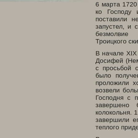
6 марта 1720
ко Господу 
поставили н
запустел, и
безмолвие 
Троицкого ски
В начале
XIX
Досифей (Нем
с просьбой 
было получе
проложили х
возвели боль
Господня с 
завершено 
колокольня. 
завершили ег
теплого прид