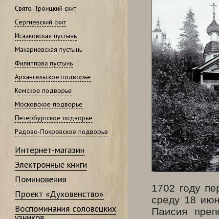
Свято-Троицкий скит
Сергиевский скит
Исааковская пустынь
Макариевская пустынь
Филиппова пустынь
Архангельское подворье
Кемское подворье
Московское подворье
Петербургское подворье
Радово-Покровское подворье
Интернет-магазин
Электронные книги
Поминовения
1702 году пе
Проект «Духовенство»
среду 18 июн
Воспоминания соловецких
Паисия преп
узников