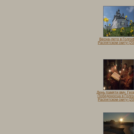
Весна-лето в Голго
Распятском скиту (20
День памяти вмч. Гео
Победоносца в Голг
Распятском скиту (20