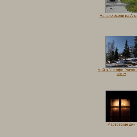
Начало осени на Ан
Май в Голгофо-Распя
скиту
Мартовские дни