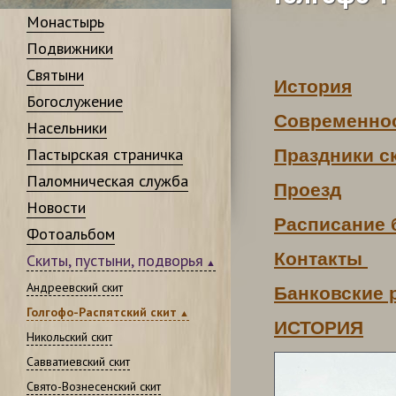
Монастырь
Подвижники
Святыни
История
Богослужение
Современно
Насельники
Пастырская страничка
Праздники с
Паломническая служба
Проезд
Новости
Расписание 
Фотоальбом
Контакты
Скиты, пустыни, подворья
Андреевский скит
Банковские 
Голгофо-Распятский скит
ИСТОРИЯ
Никольский скит
Савватиевский скит
Свято-Вознесенский скит