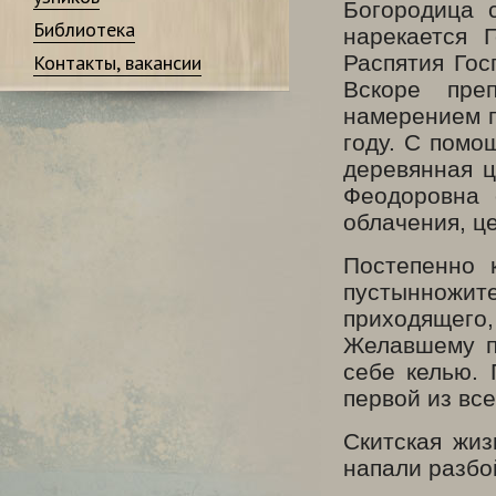
Богородица 
Библиотека
нарекается 
Контакты, вакансии
Распятия Гос
Вскоре пре
намерением п
году. С помо
деревянная ц
Феодоровна 
облачения, ц
Постепенно 
пустынножит
приходящего
Желавшему п
себе келью.
первой из вс
Скитская жиз
напали разбо