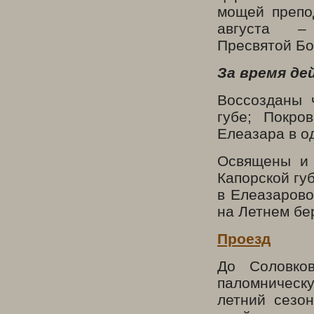
мощей препо
августа – 
Пресвятой Бо
За время де
Воссозданы 
губе; Покро
Елеазара в о
Освящены и 
Капорской гу
в Елеазарово
на Летнем бе
Проезд
До Соловко
паломническу
летний сезо