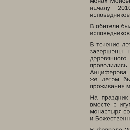
монах Моисей
началу 201
исповедников
В обители бы
исповедников
В течение ле
завершены 
деревянног
проводились
Анциферова. 
же летом бы
проживания 
На праздник
вместе с иг
монастыря со
и Божественн
В феврале 2