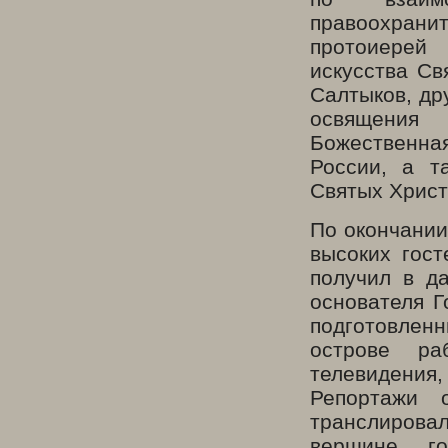
правоохрани
протоиерей 
искусства Св
Салтыков, др
освящения
Божественна
России, а т
Святых Христ
По окончании
высоких гост
получил в да
основателя Г
подготовлен
острове ра
телевидения
Репортажи 
транслиров
вершине г