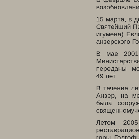
возобновлени
15 марта, в 
Святейший Па
игумена) Евл
анзерского Го
В мае 2001
Министерств
переданы мо
49 лет.
В течение ле
Анзер, на м
была сооруж
священномуче
Летом 2005 
реставрацио
горы Голгофы