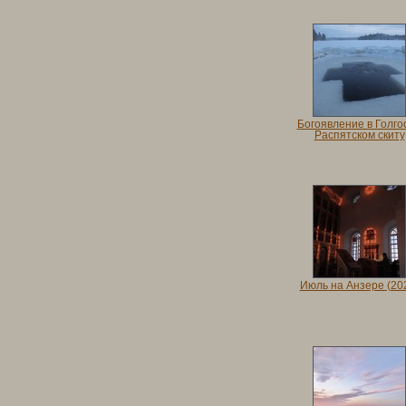
Богоявление в Голго
Распятском скиту
Июль на Анзере (20