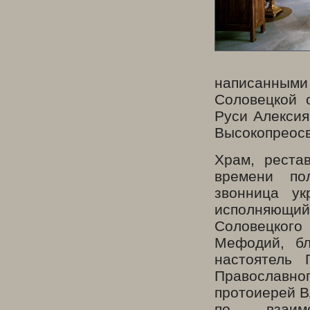
написанными
Соловецкой 
Руси Алекси
Высокопреосв
Храм, реста
времени по
звонница ук
исполняющий
Соловецкого
Мефодий, бл
настоятель 
Православно
протоиерей В
по взаим