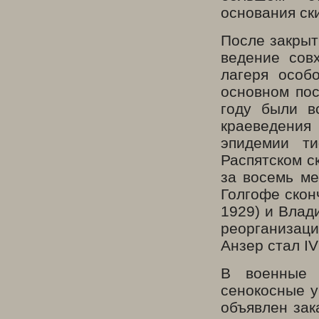
основания ск
После закрыт
ведение сов
лагеря особ
основном по
году были в
краеведени
эпидемии ти
Распятском с
за восемь ме
Голгофе скон
1929) и Влад
реорганизац
Анзер стал
IV
В военные 
сенокосные у
объявлен зак