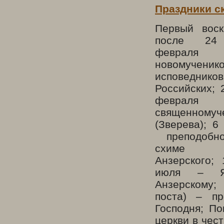
Праздники с
Первый воск
после 24 
феврал
новомуч
исповедников
Российских; 
февр
священномуч
(Зверева); 6
преподобно
схиме 
Анзерского;
июля
–
Яв
Анзерскому;
поста) – п
Господня; П
церкви в чес