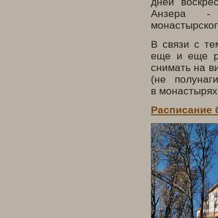
дней воскре
Анзера - 
монастырског
В связи с те
еще и еще 
снимать на в
(не полунаг
в монастырях
Расписание 