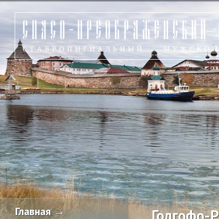
Главная →
Голгофо-Р