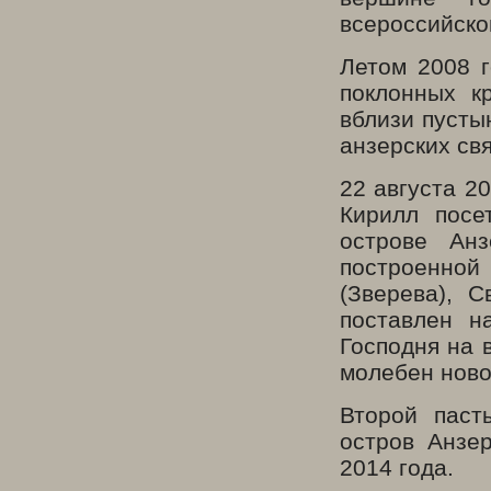
всероссийско
Летом 2008 
поклонных к
вблизи пусты
анзерских св
22 августа 2
Кирилл посе
острове Ан
построенной
(Зверева), 
поставлен н
Господня на
молебен ново
Второй пас
остров Анзер
2014 года.