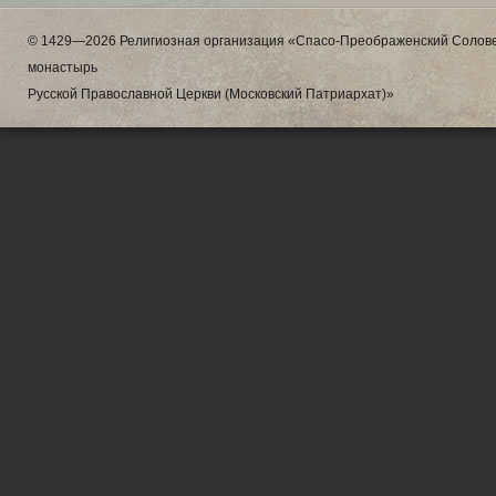
© 1429—2026 Религиозная организация «Спасо-Преображенский Солове
монастырь
Русской Православной Церкви (Московский Патриархат)»