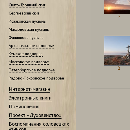
Свято-Троицкий скит
Сергиевский скит
6
Исааковская пустынь
Макариевская пустынь
Филиппова пустынь
Архангельское подворье
Кемское подворье
Московское подворье
9
Петербургское подворье
Радово-Покровское подворье
Интернет-магазин
Электронные книги
Поминовения
Проект «Духовенство»
Воспоминания соловецких
узников