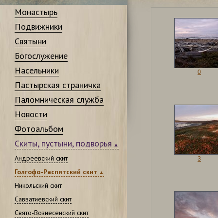
Монастырь
Подвижники
Святыни
Богослужение
Насельники
0
Пастырская страничка
Паломническая служба
Новости
Фотоальбом
Скиты, пустыни, подворья
Андреевский скит
3
Голгофо-Распятский скит
Никольский скит
Савватиевский скит
Свято-Вознесенский скит