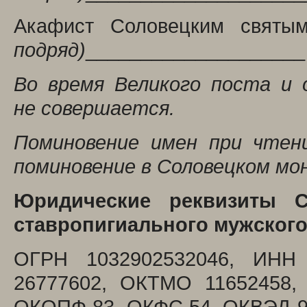
Акафист Соловецким свят
подряд)
____________________ 
Во время Великого поста и
не совершается.
Поминовение имен при чтен
поминовение в Соловецком мо
Юридические реквизиты С
ставропигиального мужског
ОГРН 1032902532046, ИНН
26777602, ОКТМО 11652458,
ОКОПФ 83, ОКФС 54, ОКВЭД 94.91