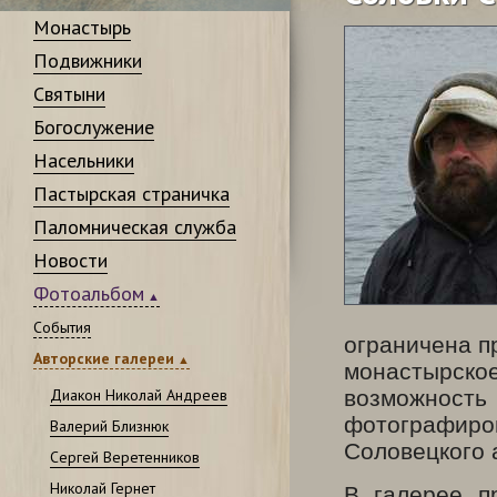
Монастырь
Подвижники
Святыни
Богослужение
Насельники
Пастырская страничка
Паломническая служба
Новости
Фотоальбом
События
ограничена п
Авторские галереи
монастырс
Диакон Николай Андреев
возможност
фотографиров
Валерий Близнюк
Соловецкого 
Сергей Веретенников
Николай Гернет
В галерее п