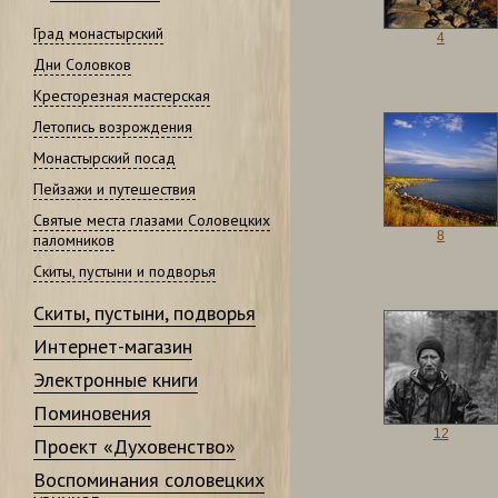
Град монастырский
4
Дни Соловков
Кресторезная мастерская
Летопись возрождения
Монастырский посад
Пейзажи и путешествия
Святые места глазами Соловецких
8
паломников
Скиты, пустыни и подворья
Скиты, пустыни, подворья
Интернет-магазин
Электронные книги
Поминовения
12
Проект «Духовенство»
Воспоминания соловецких