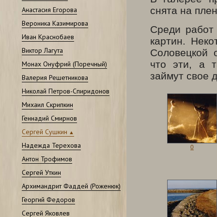
снята на пле
Анастасия Егорова
Вероника Казимирова
Среди работ 
Иван Краснобаев
картин. Неко
Виктор Лагута
Соловецкой 
что эти, а 
Монах Онуфрий (Поречный)
займут свое 
Валерия Решетникова
Николай Петров-Спиридонов
Михаил Скрипкин
Геннадий Смирнов
Сергей Сушкин
Надежда Терехова
0
Антон Трофимов
Сергей Уткин
Архимандрит Фаддей (Роженюк)
Георгий Федоров
Сергей Яковлев