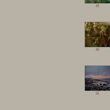
44
48
52