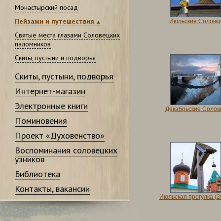
Монастырский посад
Пейзажи и путешествия
Июльские Соловк
Святые места глазами Соловецких
паломников
Скиты, пустыни и подворья
Скиты, пустыни, подворья
Интернет-магазин
Электронные книги
Декабрьские Солов
Поминовения
Проект «Духовенство»
Воспоминания соловецких
узников
Библиотека
Контакты, вакансии
Июльская прогулка (2