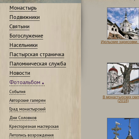
Монастырь
Подвижники
Святыни
Богослужение
Июльские зарисовки. 
Насельники
Пастырская страничка
Паломническая служба
Новости
Фотоальбом
События
В монастырских ски
Авторские галереи
(2018)
Град монастырский
Дни Соловков
Кресторезная мастерская
Летопись возрождения