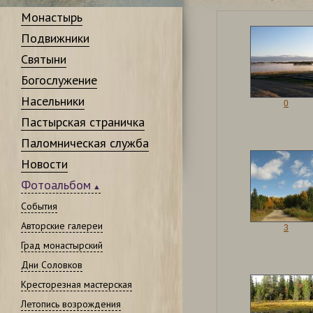
Монастырь
Подвижники
Святыни
Богослужение
Насельники
0
Пастырская страничка
Паломническая служба
Новости
Фотоальбом
События
Авторские галереи
3
Град монастырский
Дни Соловков
Кресторезная мастерская
Летопись возрождения