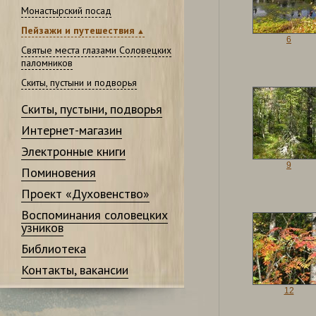
Монастырский посад
Пейзажи и путешествия
6
Святые места глазами Соловецких
паломников
Скиты, пустыни и подворья
Скиты, пустыни, подворья
Интернет-магазин
Электронные книги
9
Поминовения
Проект «Духовенство»
Воспоминания соловецких
узников
Библиотека
Контакты, вакансии
12