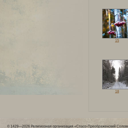
15
18
© 1429—2026 Религиозная организация «Спасо-Преображенский Солове