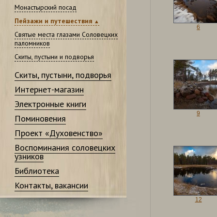
Монастырский посад
Пейзажи и путешествия
6
Святые места глазами Соловецких
паломников
Скиты, пустыни и подворья
Скиты, пустыни, подворья
Интернет-магазин
Электронные книги
9
Поминовения
Проект «Духовенство»
Воспоминания соловецких
узников
Библиотека
Контакты, вакансии
12