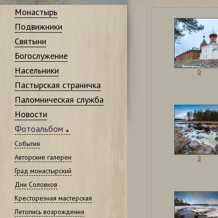
Монастырь
Подвижники
Святыни
Богослужение
Насельники
0
Пастырская страничка
Паломническая служба
Новости
Фотоальбом
События
Авторские галереи
3
Град монастырский
Дни Соловков
Кресторезная мастерская
Летопись возрождения