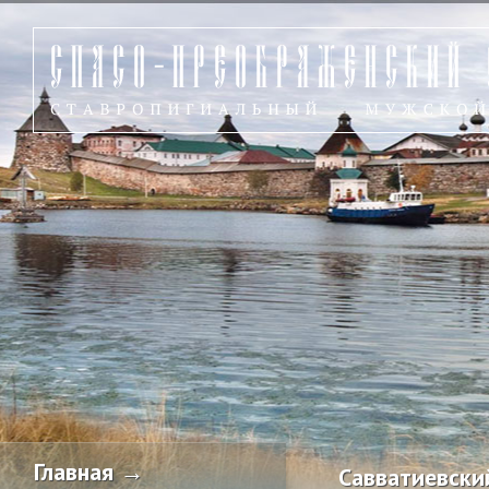
Главная →
Савватиевский