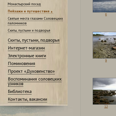
Монастырский посад
Пейзажи и путешествия
6
Святые места глазами Соловецких
паломников
Скиты, пустыни и подворья
Скиты, пустыни, подворья
Интернет-магазин
Электронные книги
9
Поминовения
Проект «Духовенство»
Воспоминания соловецких
узников
Библиотека
Контакты, вакансии
12