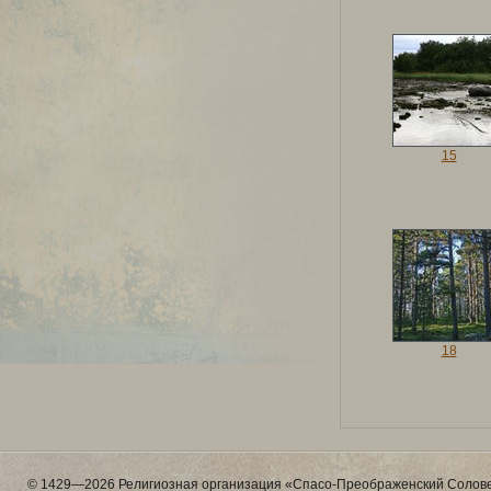
15
18
© 1429—2026 Религиозная организация «Спасо-Преображенский Солове