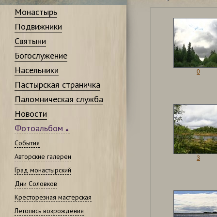
Монастырь
Подвижники
Святыни
Богослужение
Насельники
0
Пастырская страничка
Паломническая служба
Новости
Фотоальбом
События
Авторские галереи
3
Град монастырский
Дни Соловков
Кресторезная мастерская
Летопись возрождения