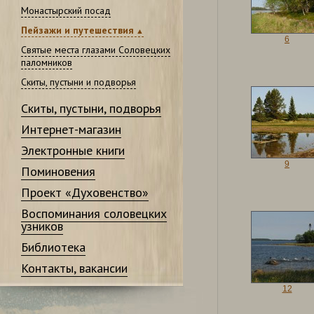
Монастырский посад
Пейзажи и путешествия
6
Святые места глазами Соловецких
паломников
Скиты, пустыни и подворья
Скиты, пустыни, подворья
Интернет-магазин
Электронные книги
9
Поминовения
Проект «Духовенство»
Воспоминания соловецких
узников
Библиотека
Контакты, вакансии
12