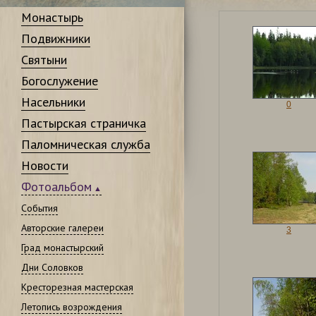
Монастырь
Подвижники
Святыни
Богослужение
Насельники
0
Пастырская страничка
Паломническая служба
Новости
Фотоальбом
События
Авторские галереи
3
Град монастырский
Дни Соловков
Кресторезная мастерская
Летопись возрождения