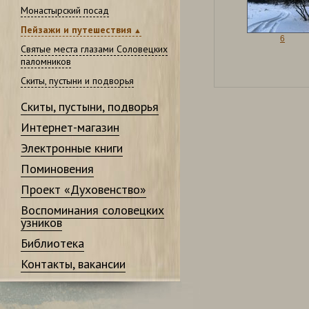
Монастырский посад
Пейзажи и путешествия
6
Святые места глазами Соловецких
паломников
Скиты, пустыни и подворья
Скиты, пустыни, подворья
Интернет-магазин
Электронные книги
Поминовения
Проект «Духовенство»
Воспоминания соловецких
узников
Библиотека
Контакты, вакансии