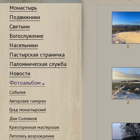
Монастырь
Подвижники
Святыни
Богослужение
Насельники
0
Пастырская страничка
Паломническая служба
Новости
Фотоальбом
События
Авторские галереи
3
Град монастырский
Дни Соловков
Кресторезная мастерская
Летопись возрождения