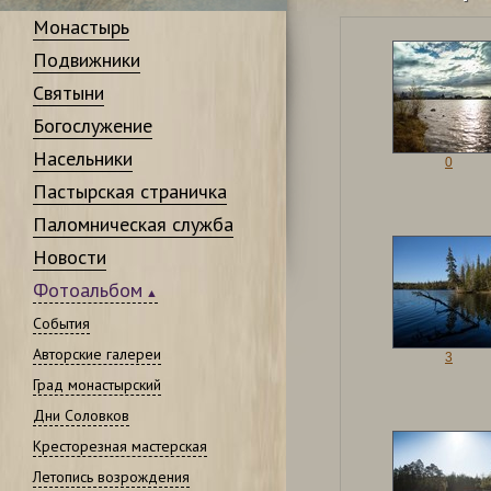
Монастырь
Подвижники
Святыни
Богослужение
Насельники
0
Пастырская страничка
Паломническая служба
Новости
Фотоальбом
События
Авторские галереи
3
Град монастырский
Дни Соловков
Кресторезная мастерская
Летопись возрождения