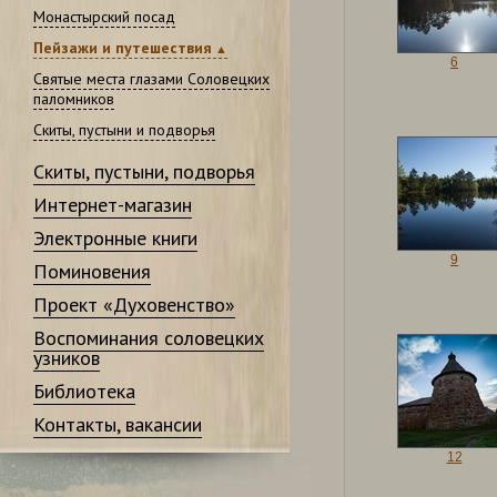
Монастырский посад
Пейзажи и путешествия
6
Святые места глазами Соловецких
паломников
Скиты, пустыни и подворья
Скиты, пустыни, подворья
Интернет-магазин
Электронные книги
9
Поминовения
Проект «Духовенство»
Воспоминания соловецких
узников
Библиотека
Контакты, вакансии
12