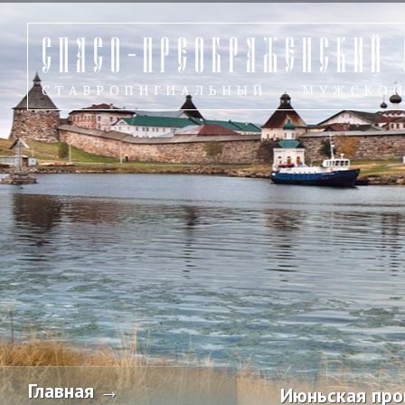
Главная →
Июньская про