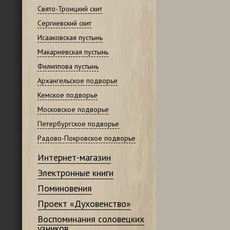
Свято-Троицкий скит
Сергиевский скит
Исааковская пустынь
Макариевская пустынь
Филиппова пустынь
Архангельское подворье
Кемское подворье
Московское подворье
Петербургское подворье
Радово-Покровское подворье
Интернет-магазин
Электронные книги
Поминовения
Проект «Духовенство»
Воспоминания соловецких
узников