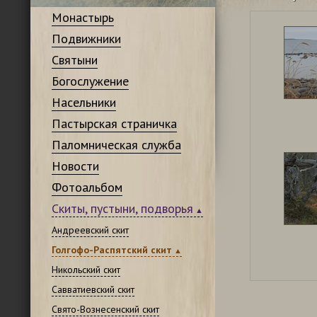
Монастырь
Подвижники
Святыни
Богослужение
Насельники
Пастырская страничка
Паломническая служба
Новости
Фотоальбом
Скиты, пустыни, подворья
Андреевский скит
Голгофо-Распятский скит
Никольский скит
Савватиевский скит
Свято-Вознесенский скит