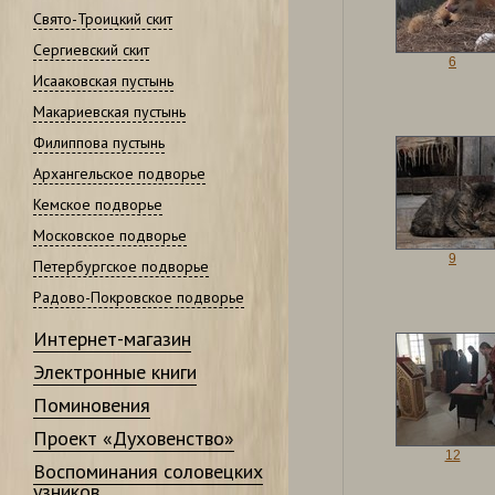
Свято-Троицкий скит
Сергиевский скит
6
Исааковская пустынь
Макариевская пустынь
Филиппова пустынь
Архангельское подворье
Кемское подворье
Московское подворье
9
Петербургское подворье
Радово-Покровское подворье
Интернет-магазин
Электронные книги
Поминовения
Проект «Духовенство»
12
Воспоминания соловецких
узников