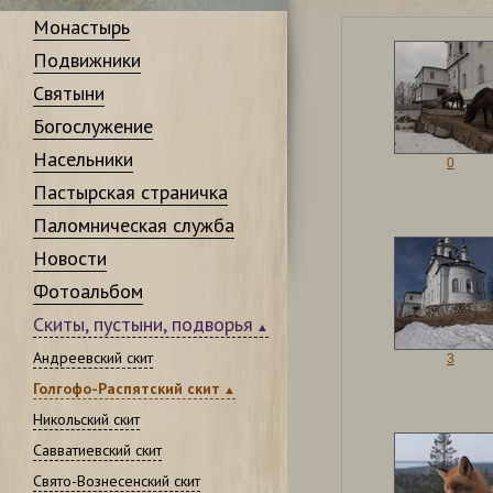
Монастырь
Подвижники
Святыни
Богослужение
Насельники
0
Пастырская страничка
Паломническая служба
Новости
Фотоальбом
Скиты, пустыни, подворья
Андреевский скит
3
Голгофо-Распятский скит
Никольский скит
Савватиевский скит
Свято-Вознесенский скит