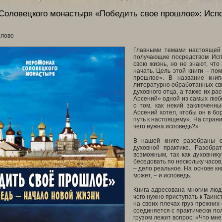
Соловецкого монастыря
«Победить свое прошлое»: Испо
слово
Главными темами настоящей 
получающие посредством Исп
свою жизнь, но не знают, что
начать. Цель этой книги – по
прошлое». В название книг
литературно обработанных св
духовного отца, а также их р
Арсений» одной из самых люби
о том, как некий заключенн
Арсений хотел, чтобы он в б
путь к настоящему». На стран
чего нужна исповедь?»
В нашей книге разобраны с
духовной практике. Разобра
возможным, так как духовник
беседовать по нескольку часов
– дело реальное. На основе к
может, – и исповедь.
Книга адресована многим людя
чего нужно приступать к Таинс
на своих плечах груз прежних
соединяется с практически по
грузом лежит вопрос: «Что мне