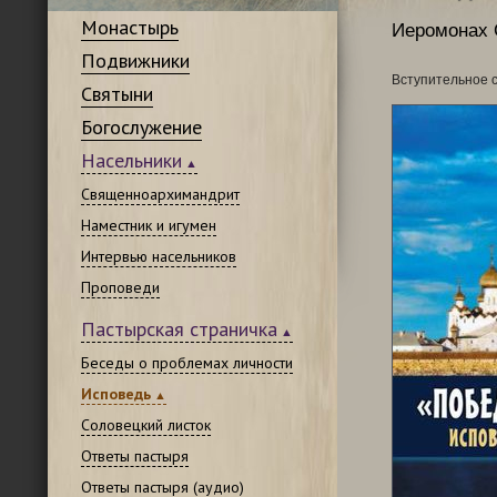
Монастырь
Иеромонах 
Подвижники
Вступительное 
Святыни
Богослужение
Насельники
Священноархимандрит
Наместник и игумен
Интервью насельников
Проповеди
Пастырская страничка
Беседы о проблемах личности
Исповедь
Соловецкий листок
Ответы пастыря
Ответы пастыря (аудио)