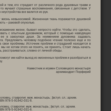
ой и тем, кто страдает от различного рода душевных травм и
о-то мучают страшные воспоминания, связанные с детством. У
 неустройства все валится из рук.
 жизнь невыносимой. Жизненная ткань поражается душевной
лоть – раковой опухолью.
искажение жизни, бывает непросто найти. Чтобы это сделать,
овать с опытным духовником, который с помощью наводящих
 ее в закоулках души. За неимением духовника задавать
га. Предложить человеку подобное чтение полезно еще и по
на свои проблемы. Источник проблем и страданий находится в
 мы не хотим этого ни понять, ни принять. Стоит лишь начать
ь, расстраиваться, словно от личной обиды.
 помогут им найти выход из жизненных проблем и разобраться в
у.
Наместник и игумен Соловецкого монастыря
архимандрит Порфирий
вец. ставропиг. муж. монастырь ; [вступ. сл.: архим.
SBN
978-5-91942-031-6.
ец. ставропиг. муж. монастырь ; [вступ. сл.: архим.
SBN
978-5-91942-031-6.