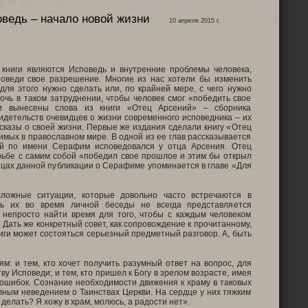
ведь – начало новой жизни
10 апреля 2015 г.
книги являются Исповедь и внутренние проблемы человека,
оведи свое разрешение. Многие из нас хотели бы изменить
 для этого нужно сделать или, по крайней мере, с чего нужно
мочь в таком затруднении, чтобы человек смог «победить свое
и вынесены слова из книги «Отец Арсений» – сборника
идетельств очевидцев о жизни современного исповедника – их
ассказы о своей жизни. Первые же издания сделали книгу «Отец
мых в православном мире. В одной из ее глав рассказывается
ый по имени Серафим исповедовался у отца Арсения. Отец
орьбе с самим собой «победил свое прошлое и этим бы открыл
ицах данной публикации о Серафиме упоминается в главе «Для
ложные ситуации, которые довольно часто встречаются в
ть их во время личной беседы не всегда представляется
у непросто найти время для того, чтобы с каждым человеком
. Дать же конкретный совет, как сопровождение к прочитанному,
ниги может состояться серьезный предметный разговор. А, быть
м: и тем, кто хочет получить разумный ответ на вопрос, для
тву Исповеди; и тем, кто пришел к Богу в зрелом возрасте, имея
 ошибок. Сознание необходимости движения к храму в таковых
лным неведением о Таинствах Церкви. На сердце у них тяжким
 делать? Я хожу в храм, молюсь, а радости нет».