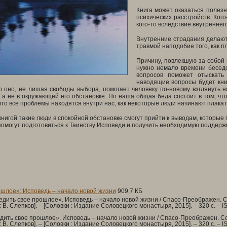
Книга может оказаться полезн
психических расстройств. Ког
кого-то вследствие внутреннего
Внутренние страдания делают
травмой наподобие того, как п
Причину, повлекшую за собой 
нужно немало времени бесед
вопросов поможет отыскать
наводящие вопросы будет кни
о оно, не лишая свободы выбора, помогает человеку по-новому взглянуть 
 а не в окружающей его обстановке. Но наша общая беда состоит в том, что
 что все проблемы находятся внутри нас, как некоторые люди начинают плакат
книгой такие люди в спокойной обстановке смогут прийти к выводам, которые
 помогут подготовиться к Таинству Исповеди и получить необходимую поддержк
шлое»: Исповедь – начало новой жизни
909,7 КБ
дить свое прошлое». Исповедь – начало новой жизни / Спасо-Преображен. Соло
 В. Слепков]. – [Соловки : Издание Соловецкого монастыря, 2015]. – 320 с. –
I
ить свое прошлое». Исповедь – начало новой жизни / Спасо-Преображен. Солов
 В. Слепков]. – [Соловки : Издание Соловецкого монастыря, 2015]. – 320 с. –
I