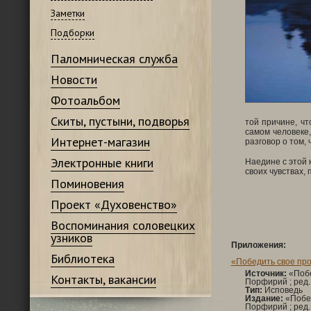
Заметки
Подборки
Паломническая служба
Новости
Фотоальбом
Скиты, пустыни, подворья
той причине, чт
самом человеке,
Интернет-магазин
разговор о том,
Электронные книги
Наедине с этой 
своих чувствах,
Поминовения
Проект «Духовенство»
Воспоминания соловецких
узников
Приложения:
Библиотека
«Победить свое про
Источник:
«Побе
Контакты, вакансии
Порфирий ; ред.:
Тип:
Исповедь
Издание:
«Побед
Порфирий ; ред.: