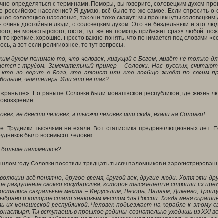
точно определяться с терминами. Поморы, вы говорите, соловецким духом пр
 российское население? Я думаю, всё было то же самое. Если спросить о с
ное соловецкое население, так они тоже скажут: мы проникнуты соловецким д
– очень достойные люди, с соловецким духом. Это не бездельники и это люди
кого, не монастырского, гостя, тут же на помощь прибежит сразу любой: по
-то крепкие, хорошие. Просто важно понять, что понимается под словами «сол
сь, а вот если религиозное, то тут вопросы.
ким духом понимаю то, что человек, живущий с Богом, живёт не только для
ется с трудом. Замечательный пример – Соловки. Нас, русских, считают 
, кто не верит в Бога, кто атеист или кто вообще живёт по своим п
больше, чем теперь. Или это не так?
 «раньше». Но раньше Соловки были монашеской республикой, где жизнь лю
ровоззрение.
овек, не двести человек, а тысячи человек шли сюда, ехали на Соловки!
те. Трудники тысячами не ехали. Вот статистика предреволюционных лет. 
рудников было восемьсот человек.
е больше паломников?
ошлом году Соловки посетили тридцать тысяч паломников и зарегистрированн
волюции всё понятно, другое время, другой век, другие люди. Хотя эти д
ое разрушение своего государства, которое тысячелетие строили их пред
о остались сакральные места – Иерусалим, Печоры, Валаам, Дивеево, Трои
выбрано и которое стало знаковым местом для России. Когда меня спрашив
ь их монашеской республикой. Человек подъезжает на корабле к этому св
онастыря. Ты вступаешь в прошлое родины, сознательно уходишь из
XXI
ве