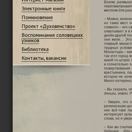
Богом, размышл
пересматривать
Электронные книги
местом для раз
Поминовения
– Можно, конечн
но таких мест 
Проект «Духовенство»
главного – его 
охватывает и в 
Воспоминания соловецких
денёк-другой по
узников
они жили… Это 
главный монаст
Библиотека
трудных услови
Монастырь – как
так этот город 
Контакты, вакансии
какой-то штрих.
и сознательно з
пожертвования 
крестьянина, па
которое не хоче
Много потеряно,
– Вы сказали, 
деньги, земли.
– Уверен, что 
религиозную цел
них всё-таки л
интересует куль
слова, но я уве
– Как вы счита
будущее… Или п