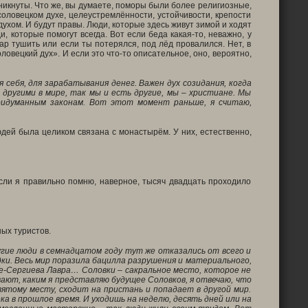
оникнуты. Что же, вы думаете, поморы были более религиозные,
оловецком духе, целеустремлённости, устойчивости, крепости
ухом. И будут правы. Люди, которые здесь живут зимой и ходят
, которые помогут всегда. Вот если беда какая-то, неважно, у
жар тушить или если ты потерялся, под лёд провалился. Нет, в
овецкий дух». И если это что-то описательное, оно, вероятно,
 себя, для зарабатывания денег. Важен дух созидания, когда
другими в мире, так мы и есть другие, мы – христиане. Мы
ридуманным законам. Вот этот момент раньше, я считаю,
дей была целиком связана с монастырём. У них, естественно,
Если я правильно помню, наверное, тысяч двадцать проходило
ых туристов.
ругие люди в семнадцатом году тут же отказались от всего и
ки. Весь мир поразила бацилла разрушения и материального,
це-Сергиева Лавра… Соловки – сакральное место, которое не
ают, каким я представляю будущее Соловков, я отвечаю, что
ятому месту, сходит на пристань и попадает в другой мир.
ка в прошлое время. И уходишь на неделю, десять дней или на