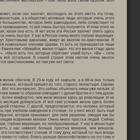
ремесленные мастерские – так люди жили своим трудом. Вот
жет, если оно захочет, воссоздать из этого места эту точку,
 монастыре, а в обществе) активные люди, которые очень этого
ее большинство, которое либо равнодушно, либо сочувствует то
го превращения, то всё очень быстро получится. И пока этого не
я, какая она есть. И вот если эта Россия захочет опять здесь
тся очень быстро. У нас в России очень много глубоко верующих,
вут Христовыми идеалами, живут во многом по-христиански. Я
тся номинально членами Церкви, то есть не причащается чаще
в Евангелии: «Мужайся, малое стадо». Но это малое стадо дало
», «Мало есть тех, которые обретают узкий путь», «Вы – соль
 на всё остальное. В нашей стране этим светом очень многое
ся христианскими, но там уже нет света.
жизни обители. В 20-м году её закрыли, а в 88-м она только
го монаха, который пришёл из того, старого, монастыря. Однако
 Вот что интересно. Это сейчас объяснить никак уже нельзя. И
тоже каким-то образом совпадает с духом братии и с тем духом,
ёт более комфортно, чем жили монахи здесь до революции. И не
о месяцев добираться. И всё-таки условия жизни здесь более
дной стороны. С другой, предполагается, что человек, который
рь при учебном заведении в столице, то у него могут быть ещё
братия, которая принимает для себя решение, ожидая как бы
стоящие искренние монахи. Очень много простых людей. Сейчас
ахи, глубоко верующие, но необразованные. У нас в монастыре
 есть у нас намного больше простых монахов, чем монахов-
то соответствует стенам. И тому духу, который тут был всегда
 какая-то тайна. Боюсь дальше философствовать на эту тему и