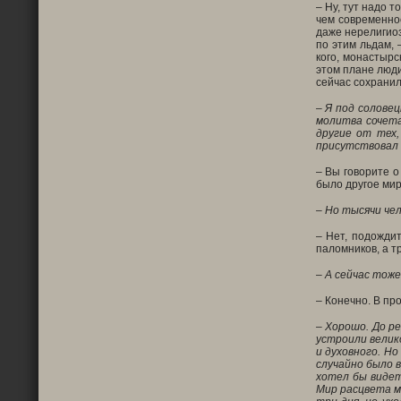
– Ну, тут надо 
чем современное
даже нерелигиоз
по этим льдам, 
кого, монастырс
этом плане люди
сейчас сохранило
– Я под соловец
молитва сочета
другие от тех
присутствовал 
– Вы говорите о
было другое ми
– Но тысячи чел
– Нет, подожди
паломников, а т
– А сейчас тож
– Конечно. В пр
– Хорошо. До ре
устроили велик
и духовного. Н
случайно было 
хотел бы видет
Мир расцвета м