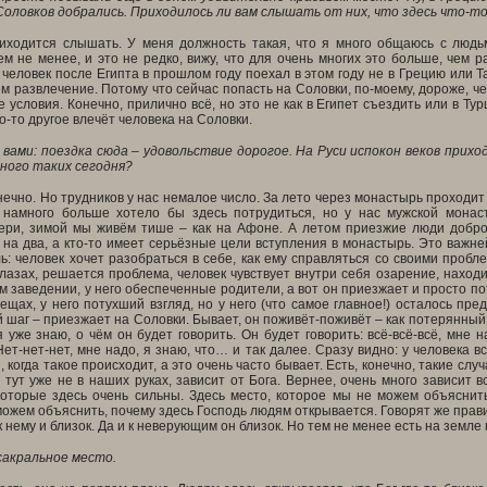
Соловков добрались. Приходилось ли вам слышать от них, что здесь что-т
иходится слышать. У меня должность такая, что я много общаюсь с людь
ем не менее, и это не редко, вижу, что для очень многих это больше, чем р
 человек после Египта в прошлом году поехал в этом году не в Грецию или Та
чем развлечение. Потому что сейчас попасть на Соловки, по-моему, дороже,
е условия. Конечно, прилично всё, но это не как в Египет съездить или в 
о-то другое влечёт человека на Соловки.
с вами: поездка сюда – удовольствие дорогое. На Руси испокон веков при
ного таких сегодня?
нечно. Но трудников у нас немалое число. За лето через монастырь проходит г
 намного больше хотело бы здесь потрудиться, но у нас мужской монас
ери, зимой мы живём тише – как на Афоне. А летом приезжие люди доброво
, на два, а кто-то имеет серьёзные цели вступления в монастырь. Это важ
ь: человек хочет разобраться в себе, как ему справляться со своими пробл
глазах, решается проблема, человек чувствует внутри себя озарение, наход
м заведении, у него обеспеченные родители, а вот он приезжает и просто п
щах, у него потухший взгляд, но у него (что самое главное!) осталось предс
й шаг – приезжает на Соловки. Бывает, он поживёт-поживёт – как потерянный –
я уже знаю, о чём он будет говорить. Он будет говорить: всё-всё-всё, мне 
ет-нет-нет, мне надо, я знаю, что… и так далее. Сразу видно: у человека вс
 когда такое происходит, а это очень часто бывает. Есть, конечно, такие случ
 тут уже не в наших руках, зависит от Бога. Вернее, очень много зависит вс
которые здесь очень сильны. Здесь место, которое мы не можем объяснит
ожем объяснить, почему здесь Господь людям открывается. Говорят же прави
к нему и близок. Да и к неверующим он близок. Но тем не менее есть на земле 
сакральное место.