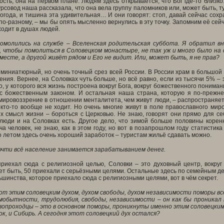
ость, она на первом плане. Людям здесь открывается, что Бог где-то близко
урсовод наша рассказала, что она вела группу паломников или, может быть, т
 погода, и тишина эта удивительная… И они говорят: стоп, давай сейчас сох
 по-разному, – мы бы опять мысленно вернулись в эту точку. Запомним её сей
ходит в душах людей.
помолились на службе – Вселенская родительская суббота. Я обратил 
, чтобы помолиться в Соловецком монастыре, не так уж и много было на
месте, а другой живёт рядом и Его не видит. Или, может быть, я не прав?
 миниатюрный, но очень точный срез всей России. В России храм в большой
ния. Вернее, на Соловках чуть больше, но всё равно, если из тысячи 5% – эт
о, у которого вся жизнь построена вокруг Бога, вокруг божественного понима
 с божественным законом. И остальная наша страна, которую я по-прежне
мировоззрение в отношении менталитета, чем живут люди, – распространяетс
 кто-то вообще не ходит. Но очень многие живут в поле православного мир
х смысл жизни – бороться с Церковью. Не знаю, говорят они прямо для себ
 люди и на Соловках есть. Другое дело, что зимой больше половины корен
а человек, не знаю, как в этом году, но вот в позапрошлом году статистик
о летом здесь очень хороший заработок – туристам жильё сдавать можно.
почти всё население занимается зарабатыванием денег.
приехал сюда с религиозной целью, Соловки – это духовный центр, вокруг 
т быть, 50 приехали с серьёзными целями. Остальные здесь по семейным делам
ьшинства, которое приехало сюда с религиозными целями, вот в чём секрет.
вот этим соловецким духом, духом свободы, духом независимости поморы вс
амобытности, трудолюбия, свободы, независимости – он как бы проникал 
вопроходцы – это в основном поморы, проникнуты именно этим соловецким
к, и Сибирь. А сегодня этот соловецкий дух остался?