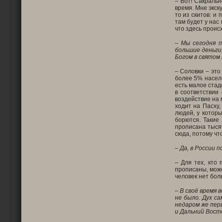
– Вот! Сакральн
время. Мне экск
то из скитов: и
там будет у нас
что здесь проис
– Мы сегодня 
большие деньги
Богом в святом 
– Соловки – это
более 5% населе
есть малое стад
в соответствии
воздействие на 
ходит на Пасху,
людей, у которы
борются. Такие
прописана тысяч
сюда, потому чт
– Да, в России 
– Для тех, кто 
прописаны, може
человек нет бол
– В своё время 
не было. Дух с
недаром же пер
и Дальний Восто