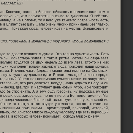
о цепляет их?
ми. Конечно, намного больше общаюсь с паломниками, чем с
азвлечение, чем посмотреть на какие-то диковинки. Я всё-таки
иланд, а на Соловки, то у него уже какая-то потребность есть,
 чем в Египет съездить… Мы очень многих принимаем безплатно,
Турцию… Приезжая сюда, человек идёт на жертвы финансовые, и
ходили, приезжали в монастыри трудники, чтобы помолиться и
де-то двести человек, я думаю. Это только мужская часть. Есть
тырь. Монастырь живёт в таком ритме: летом он открывает
льно трудятся от двух недель до всего лета. Кто-то из них
нейший компонент нашей жизни: отсюда приходят наши монахи.
емами. И очень часто (здесь я свидетель) именно на Соловках,
ит путь, куда ему дальше идти. Бывает, молодой человек вроде
отерянный. У него нет понимания смысла жизни, он запутался в
тавление, что раз деваться некуда, надо куда-то к Богу. И он
 месяц, два, три, и наступает день новый, утро, и он приходит,
надо быстро ехать. А я ему буду говорить, ну подожди, ну ещё
ё решилось, загорелось, но не у него, а Бог помог именно. Мы
аи, когда человек побыл, и всё только хуже, и он уехал такой же
ё-таки от того, что там внутри у человека, как он отвечает на
ь внешними признаками – архитектурой, природой, историей,
льно, что Христос близок каждому человеку. Где есть верующий
места, в которых человек понимает: Господь близок к нему.