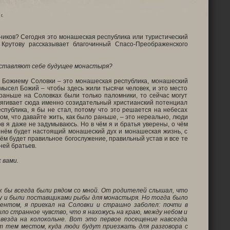
г.
ников? Сегодня это монашеская республика или туристический
Крутову рассказывает благочинный Спасо-Преображенского
едставляют себе будущее монастыря?
у Божиему Соловки – это монашеская республика, монашеский
мысел Божий – чтобы здесь жили тысячи человек, и это место
раньше на Соловках были только паломники, то сейчас могут
тягивает сюда именно созидательный христианский потенциал
спублика, я бы не стал, потому что это решается на небесах
ом, что давайте жить, как было раньше, – это нереально, люди
в я даже не задумываюсь. Но в чём я и братья уверены, о чём
в нём будет настоящий монашеский дух и монашеская жизнь, с
м будет правильное богослужение, правильный устав и все те
ней братьев.
 вами.
ак бы всегда были рядом со мной. От родителей слышал, что
гу и были поставщиками рыбы для монастыря. Но тогда было
ентом, я приехал на Соловки и страшно заболел: почти в
ло странное чувство, что я нахожусь на краю, между небом и
звезда на колокольне. Вот это первое посещение навсегда
ут тем местом, куда люди будут приезжать для разговора с