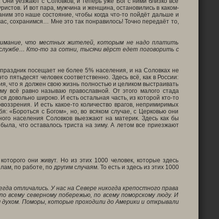
. Они уезжают с Соловков, и теперь уже Бог с ними близко всё
уристов. И вот пара, мужчина и женщина, остановились в каком-
раним это наше состояние, чтобы когда что-то пойдёт дальше и
час, сохранимся… Мне это так понравилось! Точно передаёт то,
внимание, что местных жителей, которым не надо платить
 службе… Кто-то за сотни, тысячи вёрст едет поговорить с
 праздник посещает не более 5% населения, и на Соловках не
о пятьдесят человек соответственно. Здесь всё, как в России:
ния, что я должен свою жизнь полностью и целиком выстраивать
му всё равно называю православной. От этого малого стада
я довольно широко. И есть остальная часть, из которой кто-то
овоззрения. И есть какое-то количество врагов, непримиримых
я: «Бороться с Богом», но, во всяком случае, с Церковью они
ного населения Соловков выезжают на материк. Здесь как бы
а была, что оставалось триста на зиму. А летом все приезжают
которого они живут. Но из этих 1000 человек, которые здесь
, по работе, по другим случаям. То есть и здесь из этих 1000
егда отличались. У нас на Севере никогда крепостного права
по всему северному побережью, по всему поморскому люду. И
 духом. Поморы, которые проходили до Америки и открывали