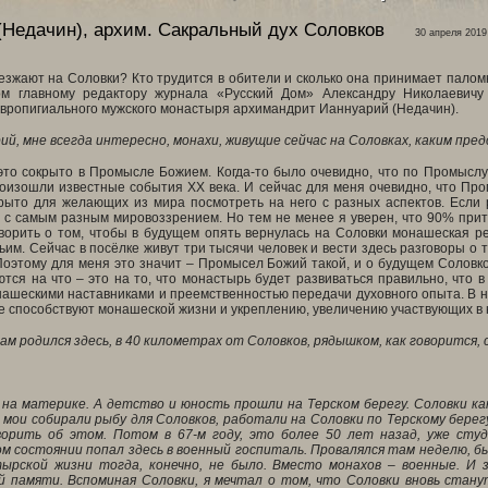
(Недачин), архим.
Сакральный дух Соловков
30 апреля 2019 
зжают на Соловки? Кто трудится в обители и сколько она принимает палом
м главному редактору журнала «Русский Дом» Александру Николаевичу 
авропигиального мужского монастыря архимандрит Ианнуарий (Недачин).
ий, мне всегда интересно, монахи, живущие сейчас на Соловках, каким пр
 это сокрыто в Промысле Божием. Когда-то было очевидно, что по Промысл
оизошли известные события ХХ века. И сейчас для меня очевидно, что Про
рыто для желающих из мира посмотреть на него с разных аспектов. Если 
 с самым разным мировоззрением. Но тем не менее я уверен, что 90% при
ворить о том, чтобы в будущем опять вернулась на Соловки монашеская ре
м. Сейчас в посёлке живут три тысячи человек и вести здесь разговоры о т
 Поэтому для меня это значит – Промысел Божий такой, и о будущем Соловко
тся на что – это на то, что монастырь будет развиваться правильно, что 
шескими наставниками и преемственностью передачи духовного опыта. В нё
е способствуют монашеской жизни и укреплению, увеличению участвующих в 
сам родился здесь, в 40 километрах от Соловков, рядышком, как говорится, с
у, на материке. А детство и юность прошли на Терском берегу. Соловки к
 мои собирали рыбу для Соловков, работали на Соловки по Терскому бере
орить об этом. Потом в 67-м году, это более 50 лет назад, уже студ
м состоянии попал здесь в военный госпиталь. Провалялся там неделю, бы
ырской жизни тогда, конечно, не было. Вместо монахов – военные. И 
й памяти. Вспоминая Соловки, я мечтал о том, что Соловки вновь стан