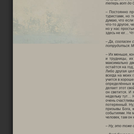
теперь вот до 
– Постоянно пр
туристами, но т
думаю, что если
что-то другое, 
но у нас просты
здесь не юг… Чт
– Да, согласен 
потрудиться. М
– Их меньше, ко
и трудницы, их
максимально дв
остаётся на год
Либо другая цел
всегда на моих 
учится в хороше
определённых ве
делает этот сво
он светится. И 
недельку тут… Н
очень счастливы,
потерянный. Ну,
призывы Бога, 
событиями. Не м
человек, там он 
– Ну, это тоже 