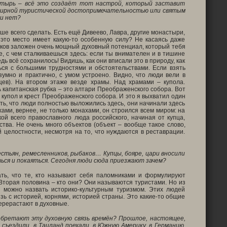
астырь – всё это создаёт тот настрой, который заставит
семирной туристической достопримечательностью или святым
ли нет?
учше всего сделать. Есть ещё Дивеево, Лавра, другие монастыри,
у это место имеет какую-то особенную силу? Не касаясь даже
ников заложен очень мощный духовный потенциал, который тебя
е, с чем сталкиваешься здесь: если ты внимателен и в тишине
 всё сохранилось! Видишь, как они вписали это в природу, как
ся с большими трудностями и обстоятельствами. Если взять
умно и практично, с умом устроено. Видно, что люди вели в
цев). На втором этаже везде храмы. Над храмами – купола.
А капитанская рубка – это алтари Преображенского собора. Вот
: купол и крест Преображенского собора. И это я выхватил один
ть, что люди полностью выложились здесь, они начинали здесь
хами, вернее, не только монахами, он строился всем миром: на
ой всего православного люда российского, начиная от купца,
тва. Не очень много объектов (объект – вообще такое слово,
ой целостности, несмотря на то, что нуждаются в реставрации.
стьян, ремесленников, рыбаков… Купцы, бояре, цари вносили
ься и покаяться. Сегодня люди сюда приезжают зачем?
зать, что те, кто называют себя паломниками и формулируют
Вторая половина – кто они? Они называются туристами. Но из
о можно назвать историко-культурным туризмом. Этих людей
зь с историей, корнями, историей страны. Это какие-то общие
перерастают в духовные.
обретают эту духовную связь времён? Прошлое, настоящее,
ъездили, в Таиланд поехали, в Южную Америку, в Германию,