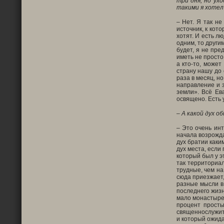
три дня, но ух
такими я хотел
– Нет. Я так не
источник, к кот
хотят. И есть л
одним, то другим
будет, я не пре
иметь не просто 
а кто-то, може
страну нашу до 
раза в месяц, н
направление и з
земли». Всё Ев
освящено. Есть 
– А какой дух о
– Это очень инт
начала возрожда
дух братии каки
дух места, если
который был у э
так территориал
трудные, чем на
сюда приезжает,
разные мысли в
последнего жизн
мало монастырей
процент просты
священнослужите
и который ожида