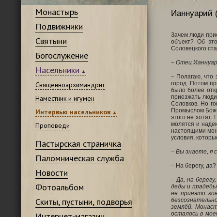
Монастырь
Ианнуарий 
Подвижники
Зачем люди прие
Святыни
объект? Об это
Соловецкого ст
Богослужение
– Отец Ианнуар
Насельники
– Полагаю, что
город. Потом пр
Священноархимандрит
было более отк
приезжать люди
Наместник и игумен
Соловков. Но го
Промыслом Божьи
Интервью насельников
этого не хотят.
молятся и надею
Проповеди
настоящими мона
условия, которы
Пастырская страничка
– Вы знаете, я 
Паломническая служба
– На берегу, да?
Новости
– Да, на берег
Фотоальбом
деды и прадеды
не принято гов
Скиты, пустыни, подворья
безсознательно
землёй. Монаст
осталось в мое
Интернет-магазин