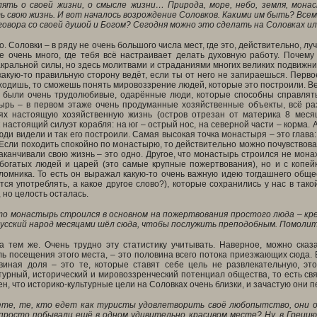
ять о своей жизни, о смысле жизни… Природа, море, небо, земля, мон
 свою жизнь. И вот началось возрождение Соловков. Какими им быть? В
говора со своей душой и Богом? Сегодня можно это сделать на Соловках и
о. Соловки – в ряду не очень большого числа мест, где это, действительно, л
не очень много, где тебя всё настраивает делать духовную работу. Почем
сакральной силы, но здесь молитвами и страданиями многих великих подвиж
какую-то правильную сторону ведёт, если ты от него не запираешься. Перво
ходишь, то сможешь понять мировоззрение людей, которые это построили. Ведь
были очень трудолюбивые, одарённые люди, которые способны справлять
ырь – в первом этаже очень продуманные хозяйственные объекты, всё раз
ях настоящую хозяйственную жизнь (остров отрезан от материка 8 меся
 настоящий силуэт корабля: на юг – острый нос, на северной части – корма. 
люди видели и так его построили. Самая высокая точка монастыря – это глава
 Если походить спокойно по монастырю, то действительно можно почувствова
аканчивали свою жизнь – это одно. Другое, что монастырь строился не мона
богатых людей и царей (это самые крупные пожертвования), но и с копейк
ломника. То есть он выражал какую-то очень важную идею тогдашнего общес
тся употреблять, а какое другое слово?), которые сохранились у нас в так
 но целость осталась.
что монастырь строился в основном на пожертвования простого люда – кре
 Русский народ месяцами шёл сюда, чтобы послужить преподобным. Помолит
за тем же. Очень трудно эту статистику учитывать. Наверное, можно ска
ь посещения этого места, – это половина всего потока приезжающих сюда. 
ьвиная доля – это те, которые ставят себе цель не развлекательную, эт
турный, исторический и мировоззренческий потенциал общества, то есть свя
рен, что историко-культурные цели на Соловках очень близки, и зачастую они 
ете, те, кто едет как туристы удовлетворить своё любопытство, они 
росто побывали ещё в одном удивительно красивом месте? Ну, в Грецию с