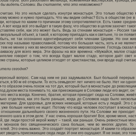
одишь туда. Вот работает мельница, кожевенная мастерская, кузница, 
 бы видеть Соловки. Вы считаете, что это невозможно?
 считаю. Но это нельзя сделать изнутри монастыря. Это только общество мо
орому можно и нужно припадать. Что мы видим сейчас? Есть в обществе (не в
юди, которые по каким-то причинам этому сопротивляются. Есть также средн
. А вот когда всё это выйдет в такую фазу, что общество в целом захочет тако
дставляю себе, как это может быть. Ведь за стенами монастыря – Россия така
визуальный объект, а такой, к которому припадать как к святыне, то он появи
т быть, не так осознанно идентифицирует себя членами Церкви. Но они жи
сих пор называю православной, потому что большая часть, хоть и не являе
о тем не менее у них во многом христианское мировоззрение. Господь сказал 
акваску для всего мира. Эти фразы на все времена: «Мужайся, малое стадо
ангелие говорит о том, что всегда будет малое стадо, которое даёт свет
уже страны, которые целиком отходят от христианства, они вроде ещё считают
бители сегодня?
ересный вопрос. Сам над ним не раз задумывался. Был большой перерыв в 
ться, в 90-м её открыли. То есть семьдесят лет ничего не было. Нет ни одно
м-то образом очень похож на тот дух, который был в монастыре до революции.
 под духом места понимать то, как приезжающие в Соловки люди его видят, он 
того места всегда. Конечно, братия, которая приходит сюда на Соловки, жив
ьно отделена, как это было раньше, когда до Соловков надо было нескольк
 материке. Для здоровья, для всяких немощей, которые есть у людей. Это с о
 уже больше ничего не ищет. Потому что когда человек поступает в монасты
 отношении дальнейшего своего жизненного пути. На Соловки же приходит 
енного шага в этом деле. У нас очень хорошая братия! Все, кроме меня, на
, где люди простой верой живут – такой, как раньше. Очень ревностные мон
х монахов без священнического сана больше, чем во многих других. То
лей. Это очень важно. Это создаёт портрет монастыря. И каким-то образом э
ют увидеть приезжающие сюда люди. И они его ощущают. Я не знаю, это тоже