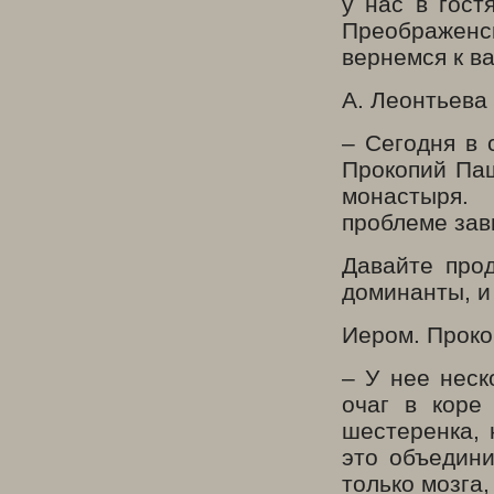
у нас в гост
Преображенск
вернемся к ва
А. Леонтьева
– Сегодня в 
Прокопий Пащ
монастыр
проблеме зав
Давайте про
доминанты, и
Иером. Проко
– У нее неск
очаг в коре 
шестеренка, 
это объедин
только мозга