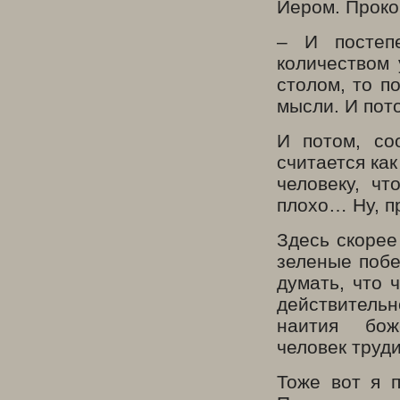
Иером. Проко
– И постеп
количеством 
столом, то п
мысли. И пот
И потом, со
считается как
человеку, чт
плохо… Ну, п
Здесь скорее
зеленые побе
думать, что 
действительн
наития бо
человек труд
Тоже вот я п