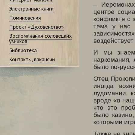
– Иеромонах
Электронные книги
центре социа
Поминовения
конфликте с з
тема у нас 
Проект «Духовенство»
зависимостя
Воспоминания соловецких
воздействует 
узников
Библиотека
И мы знаем
Контакты, вакансии
наркомания, 
было по-русск
Отец Прокопи
иногда воз
лудомании, к
вроде «в наш
что это про
было казино,
которыми игр
Также не зна