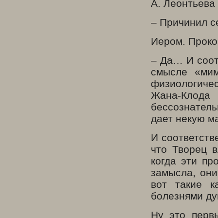
А. Леонтьева
– Причинил 
Иером. Проко
– Да… И соот
смысле «мим
физиологичес
Жана-Клода
бессознател
дает некую м
И соответств
что Творец в
когда эти пр
замысла, они
вот такие к
болезнями д
Ну это перв