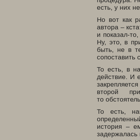
есть, у них н
Но вот как р
автора – кст
и показал-то
Ну, это, в п
быть, не в 
сопоставить 
То есть, в н
действие. И 
закрепляется
второй пр
то обстоятель
То есть, н
определенный
история – е
задержалась н