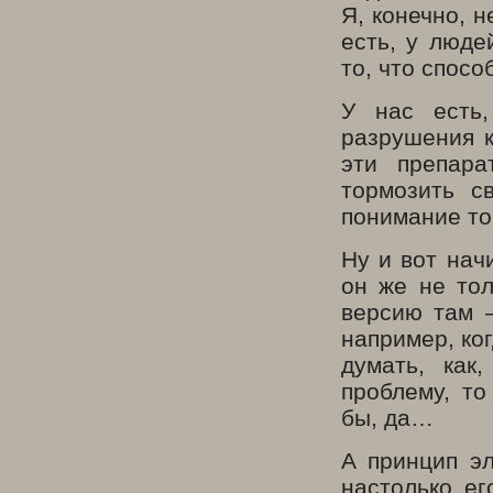
Я, конечно, н
есть, у люде
то, что спос
У нас есть,
разрушения к
эти препар
тормозить с
понимание тог
Ну и вот нач
он же не тол
версию там 
например, ког
думать, как
проблему, т
бы, да…
А принцип эл
настолько е