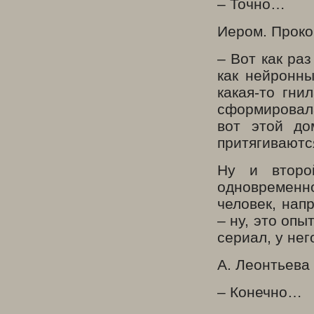
– Точно…
Иером. Проко
– Вот как раз
как нейронны
какая-то гни
сформировала
вот этой до
притягиваютс
Ну и второ
одновременн
человек, нап
– ну, это оп
сериал, у не
А. Леонтьева
– Конечно…