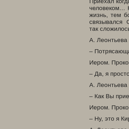
Приехал когд
человеком… Н
жизнь, тем б
связывался 
так сложило
А. Леонтьева
– Потрясающ
Иером. Проко
– Да, я прос
А. Леонтьева
– Как Вы при
Иером. Проко
– Ну, это я 