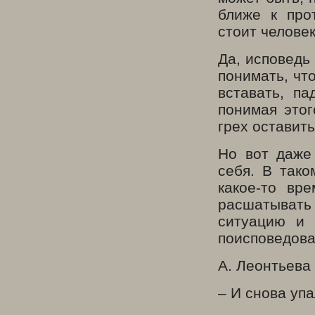
ближе к про
стоит человек
Да, исповедь
понимать, что
вставать, п
понимая этог
грех оставит
Но вот даже
себя. В тако
какое-то вр
расшатывать 
ситуацию и 
поисповедова
А. Леонтьева
– И снова уп