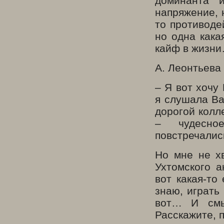
доминанта и
напряжение, 
то противоде
но одна кака
кайф в жизни
А. Леонтьева
– Я вот хочу
я слушала Ва
дорогой колл
– чудесн
повстречали
Но мне не х
Ухтомского а
вот какая-то
знаю, играть
вот… И смы
Расскажите, 