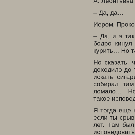
А. Леонтьева
– Да, да…
Иером. Проко
– Да, и я та
бодро кинул 
курить… Но т
Но сказать, 
доходило до 
искать сига
собирал там
ломало… Но
такое исповед
Я тогда еще 
если ты срыв
лет. Там был
исповедовать