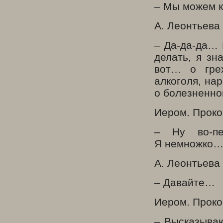
– Мы можем ко
А. Леонтьева
– Да-да-да… 
делать, я зн
вот… о грех
алкоголя, нар
о болезненн
Иером. Проко
– Ну во-пе
Я немножко
А. Леонтьева
– Давайте…
Иером. Проко
– Высказываю