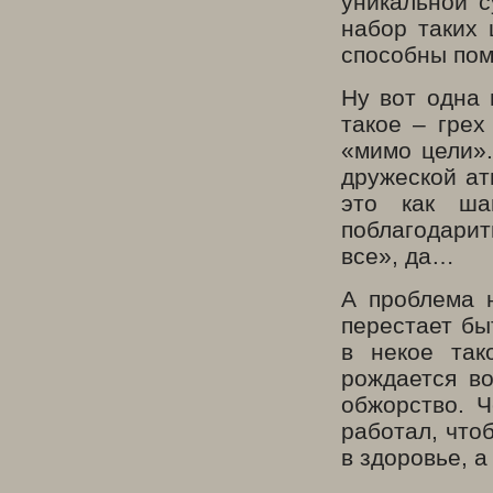
уникальной с
набор таких
способны пом
Ну вот одна 
такое – грех
«мимо цели».
дружеской ат
это как шаг
поблагодарить
все», да…
А проблема н
перестает бы
в некое так
рождается во
обжорство. Ч
работал, что
в здоровье, а