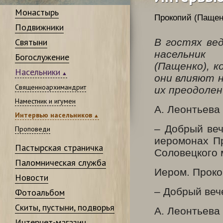
Монастырь
Прокопий (Пащен
Подвижники
Святыни
В гостях ве
насельник
Богослужение
(Пащенко), к
Насельники
они влияют 
Священноархимандрит
их преодолен
Наместник и игумен
А. Леонтьева
Интервью насельников
– Добрый веч
Проповеди
иеромонах Пр
Пастырская страничка
Соловецкого 
Паломническая служба
Иером. Проко
Новости
– Добрый веч
Фотоальбом
Скиты, пустыни, подворья
А. Леонтьева
Интернет-магазин