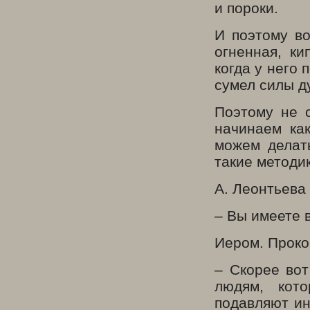
и пороки.
И поэтому во
огненная, к
когда у него 
сумел силы д
Поэтому не 
начинаем ка
можем делат
такие методи
А. Леонтьева
– Вы имеете 
Иером. Проко
– Скорее во
людям, кот
подавляют ин