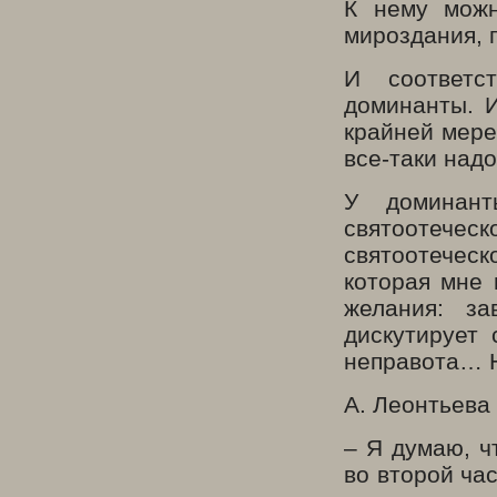
К нему можн
мироздания, 
И соответс
доминанты. 
крайней мере
все-таки над
У доминант
святоотеческ
святоотечес
которая мне
желания: за
дискутирует
неправота… Н
А. Леонтьева
– Я думаю, ч
во второй ча