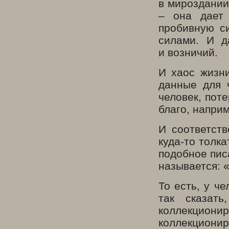
в мироздании
– она дает
пробивную си
силами. И д
и возничий.
И хаос жизни
данные для 
человек, пот
благо, напри
И соответств
куда-то толка
подобное писа
называется: 
То есть, у ч
так сказат
коллекцион
коллекциони