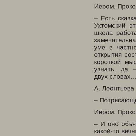
Иером. Проко
– Есть сказк
Ухтомский э
школа работ
замечательн
уме в частно
открытия сос
короткой мы
узнать, да 
двух словах
А. Леонтьева
– Потрясаю
Иером. Проко
– И оно объя
какой-то веч