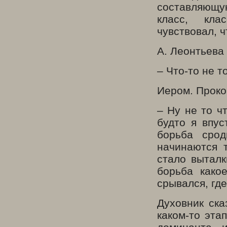
составляющую
класс, кла
чувствовал, 
А. Леонтьева
– Что-то не 
Иером. Проко
– Ну не то ч
будто я впус
борьба срод
начинаются 
стало выталк
борьба како
срывался, гд
Духовник ска
каком-то эта