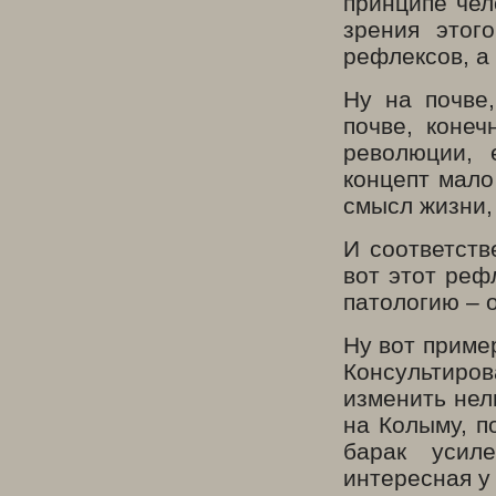
принципе чел
зрения этог
рефлексов, а 
Ну на почве
почве, конеч
революции, 
концепт мало
смысл жизни,
И соответств
вот этот реф
патологию – о
Ну вот приме
Консультиров
изменить не
на Колыму, п
барак усил
интересная у 