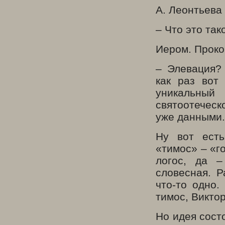
А. Леонтьева
– Что это так
Иером. Проко
– Элевация? 
как раз вот
уникальный
святоотечес
уже данными.
Ну вот есть
«тимос» – «го
логос, да –
словесная. Р
что-то одно.
тимос, Викто
Но идея состо