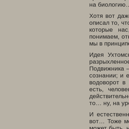
на биологию
Хотя вот даж
описал то, ч
которые нас
понимаем, отк
мы в принцип
Идея Ухтомс
разрыхленно
Подвижника –
сознании; и е
водоворот в 
есть, челов
действительн
то… ну, на ур
И естественн
вот… Тоже мо
может быть, 