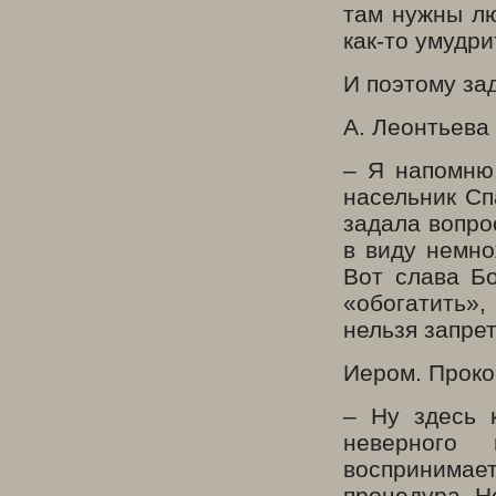
там нужны лю
как-то умудр
И поэтому за
А. Леонтьева
– Я напомню,
насельник Сп
задала вопрос
в виду немно
Вот слава Бо
«обогатить»,
нельзя запре
Иером. Проко
– Ну здесь 
неверного
воспринимае
процедура. Н