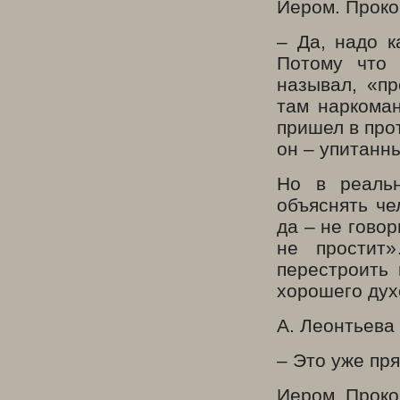
Иером. Проко
– Да, надо к
Потому что 
называл, «пр
там наркоман
пришел в про
он – упитанн
Но в реаль
объяснять че
да – не говор
не простит
перестроить 
хорошего дух
А. Леонтьева
– Это уже пря
Иером. Проко