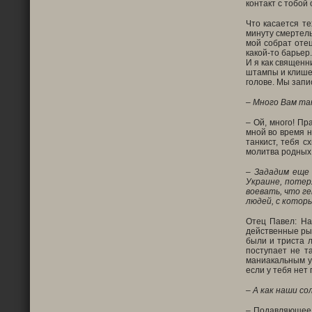
контакт с тобой
Что касается те
минуту смертель
мой собрат отец
какой-то барьер
И я как священн
штампы и клише 
голове. Мы запи
– Много Вам так
– Ой, много! Пр
мной во время н
танкист, тебя с
молитва родных!
– Зададим еще 
Украине, потер
воевать, что г
людей, с которы
Отец Павел: На
действенные ры
были и триста л
поступает не т
маниакальным у
если у тебя нет
– А как наши с
– Подавляющее б