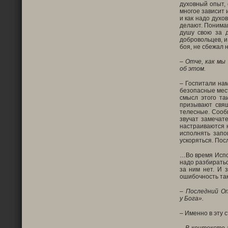
духовный опыт,
многое зависит 
и как надо духо
делают. Понимаю
душу свою за д
добровольцев, и
боя, не сбежал 
– Отче, как мы
об этом.
– Госпитали нам
безопасные мест
смысл этого та
призывают свящ
телесные. Сооб
звучат замечат
настраиваются 
исполнять запо
ускоряться. Пос
…Во время Испов
надо разбиратьс
за ним нет. И 
ошибочность так
– Последний Оп
у Бога».
– Именно в эту 