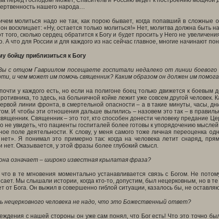
ва перед Господом! Может, Спаситель и Россию ведет к построению мощной д
 жертвенность нашего народа…
чем молиться надо не так, как порою бывает, когда попавший в сложные о
а он восклицает: «Ну, остается только молиться!» Нет, молитва должна быть н
т того, сколько сердец обратится к Богу и будет просить у Него не увеличения
о. А что для России и для каждого из нас сейчас главное, многие начинают по
у бойцу приблизиться к Богу
Вы с отцом Гавриилом посещаете госпитали недалеко от линии боевого 
рти, и чем может им помочь священник? Каким образом он должен им помог
почти у каждого есть, но если на полигоне боец только движется к боевым 
противника, то здесь, на больничной койке лежит уже совсем другой человек.
ервой линии фронта, в смертельной опасности – а в такие минуты, часы, дн
ом. И чтобы эти отношения дальше вылились – назовем это так – в правиль
священник. Священник – это тот, кто способен донести человеку предание Цер
 не увидеть, что пациенты госпиталей более готовы к упорядочению мыслей 
ное поле деятельности. К слову, у меня самого тоже личная переоценка о
нет». Я понимал это примерно так: когда на человека летит снаряд, прям
 нет. Оказывается, у этой фразы более глубокий смысл.
 она означает – широко известная крылатая фраза?
 что в те мгновения моментально устанавливается связь с Богом. Не потому
ясает. Мы слышали истории, когда кто-то, допустим, был нецерковным, но в 
т от Бога. Он выжил в совершенно гиблой ситуации, казалось бы, не оставля
ь нецерковного человека не надо, что это Божественный ответ?
беждения с нашей стороны он уже сам понял, что Бог есть! Что это точно б