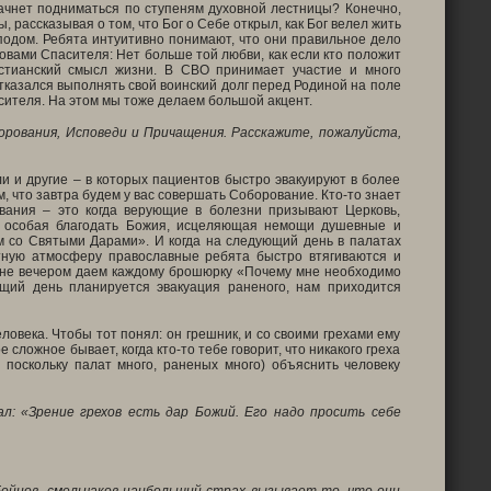
ачнет подниматься по ступеням духовной лестницы? Конечно,
рассказывая о том, что Бог о Себе открыл, как Бог велел жить
сподом. Ребята интуитивно понимают, что они правильное дело
ловами Спасителя: Нет больше той любви, как если кто положит
истианский смысл жизни. В СВО принимает участие и много
отказался выполнять свой воинский долг перед Родиной на поле
асителя. На этом мы тоже делаем большой акцент.
орования, Исповеди и Причащения. Расскажите, пожалуйста,
и и другие – в которых пациентов быстро эвакуируют в более
, что завтра будем у вас совершать Соборование. Кто-то знает
ования – это когда верующие в болезни призывают Церковь,
я особая благодать Божия, исцеляющая немощи душевные и
м со Святыми Дарами». И когда на следующий день в палатах
атную атмосферу православные ребята быстро втягиваются и
уне вечером даем каждому брошюрку «Почему мне необходимо
щий день планируется эвакуация раненого, нам приходится
овека. Чтобы тот понял: он грешник, и со своими грехами ему
сложное бывает, когда кто-то тебе говорит, что никакого греха
 поскольку палат много, раненых много) объяснить человеку
л: «Зрение грехов есть дар Божий. Его надо просить себе