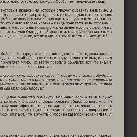
неные, действительно, нас ждут. Особенно – верующие люди.
 некоторые нюансы, на которые следует обратить внимание. В
дь спас его от смерти, однако, как справедливо ставит вопрос
лужбы, исповедоваться и причащаться – у человека возникает
Что это у него в голове «стена» в виде препятствия выстроена…
видя, что в сознании немалого числа людей прочно закрепились
але – это самый благодатный момент для разрушения «стены» в
их, да и нас тоже, везде водит за ручку, как маленьких детей…
уя бойцов. Но передам признание одного танкиста, услышанное
однако всякий раз он чувствовал руку Божию. Господь, говорил
е пролетает мимо. По этому поводу я добавлю: вот что значит
обенно сильна… Всё действует!
имающих суть происходящего. А поймут ли когда-нибудь на
мо на улице или в транспорте, в спортзале и отправленных
ежима? Что мы не враги? Как можно было обмануть миллионы
ют два братских народа?
 и целое общество обмануть. Особенно если у тебя в руках
ути, разные инструменты формирования общественного мнения
 ему дискомфортно, когда он идет против коллектива, то есть
сией, а все окружающие его средства массовой информации с
юди считают, что дружить с Россией категорически нельзя. И
му народу. Мы это видели, и для меня это бесспорно. Многие