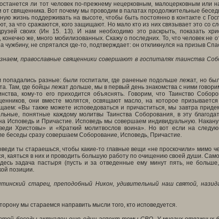
 останется ли тот человек по-прежнему нецерковным, малоцерковным или н
и от священника. Вот почему мы проводим в палатах продолжительные беседы, 
вную жизнь поддерживать на высоте, чтобы быть постоянно в контакте с Го
т, за что сражаются, кого защищают. Но мало кто из них связывает это со с
рузей своих (Ин 15. 13). И нам необходимо это раскрыть, показать хр
, конечно же, много мобилизованных. Скажу о последних. То, что человек не 
на чужбину, не спрятался где-то, подтверждает: он откликнулся на призыв Сп
 знаем, православные священники совершают в госпиталях таинства Соб
 попадались разные: были госпитали, где раненые подольше лежат, но был
а. Там, где бойцы лежат дольше, мы в первый день знакомства с ними говорим
инства, кому-то его приходится объяснять. Говорим, что Таинство Собор
енников, они вместе молятся, освящают масло, на которое призываетс
щаем: «Вы также можете исповедоваться и причаститься, мы завтра приде
ельные, понятные каждому молитвы Таинства Соборования, в эту благод
на Исповедь и Причастие. Исповедь мы совершаем индивидуальную. Накан
веди Христовы» и «Краткий молитвослов воина». Но вот если на следую
ле беседы сразу совершаем Соборование, Исповедь, Причастие.
еди ты стараешься, чтобы какие-то главные вещи «не проскочили» мимо чел
я, каяться в них и проводить большую работу по очищению своей души. Самое 
здесь задача пастыря (пусть и за отведенные ему минут пять, не больше,
ой позиции.
тинский старец, преподобный Никон, удивительный наш святой, назида
сторону мы стараемся направить мысли того, кто исповедуется.