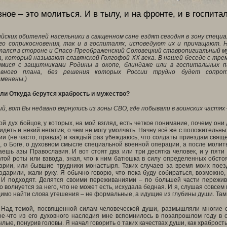
ное – это молиться. И в тылу, и на фронте, и в госпита
ийских обителей насельники в священном сане ездят сегодня в зону специ
го соприкосновения, так и в госпиталях, исповедуют их и причащают.
тался в стороне и Спасо-Преображенский Соловецкий ставропигиальный му
а, который называют славянской Голгофой
XX
века. В нашей беседе с тре
имися с защитниками Родины в окопе, блиндаже или в госпитальных 
овного плана, без решения которых России трудно будет сопрот
зменены.)
 или Откуда берутся храбрость и мужество?
й, вот Вы недавно вернулись из зоны СВО, где побывали в воинских частях
ой дух бойцов, у которых, на мой взгляд, есть четкое понимание, почему он
идеть и некий негатив, о чем не могу умолчать. Начну всё же с положительн
и (не часто, правда) и каждый раз убеждаюсь, что солдаты приездам свящ
е, о Боге, о духовном смысле специальной военной операции, а после мол
аешь азы Православия. И вот стоят два или три десятка человек, и у пяти 
гой роты или взвода, зная, что к ним батюшка в силу определенных обстоя
рии, или бывшие трудники монастыря. Таких случаев за время моих поездок
одарили, жали руку. Я обычно говорю, что пока буду собираться, возможно,
. И подходят. Делятся своими переживаниями – по большей части пережив
о волнуется за него, что не может есть, исхудала бедная. И я, слушая совсе
имо найти слова утешения – не формальные, а идущие из глубины души. Там,
. Над темой, посвященной силам человеческой души, размышляли многие
ое-что из его духовного наследия мне вспомнилось в позапрошлом году в 
лые, понурив головы. Я начал говорить о таких качествах души, как храбрость