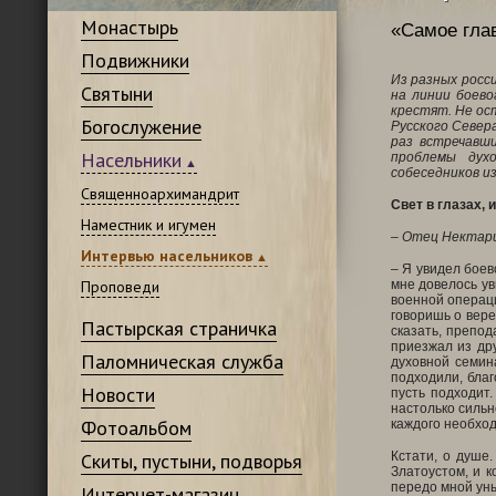
Монастырь
«Самое глав
Подвижники
Из разных росс
Святыни
на линии боево
крестят. Не ос
Богослужение
Русского Север
раз встречавш
Насельники
проблемы дух
собеседников и
Священноархимандрит
Свет в глазах,
Наместник и игумен
– Отец Нектари
Интервью насельников
– Я увидел боев
Проповеди
мне довелось ув
военной операци
говоришь о вер
Пастырская страничка
сказать, препод
приезжал из дру
Паломническая служба
духовной семина
подходили, благ
Новости
пусть подходит
настолько сильн
Фотоальбом
каждого необход
Скиты, пустыни, подворья
Кстати, о душе
Златоустом, и к
передо мной уны
Интернет-магазин