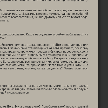
уховной крепости на планете именно через кровь, через войну,
бстоятельства человек перепробовал все средства, ничего не
а первом месте. И, как мне кажется, исход сегодняшних событий
 своего благосостояния, не зла другому или что-то в этом роде.
нимать.
соприкосновения. Какие настроения у ребят, побывавших на
ать?
действиям, ему еще только предстоит пойти в наступление или
 Какой? Очень сильно отличающийся от себя прежнего, поскольку
и, как правило, происходит резкая и быстрая переоценка своих
ные формы, то есть в правильную духовную жизнь, правильную
кви и помочь ему приблизиться к Богу. Во время поездок в зону
о Боге, они очень восприимчивы к христианскому учению, и для
дного важного момента произошла. Часто можно услышать: «На
о на него летит, что ему остается делать? Только молиться,
, что ты взмолился, а потому что ты моментально (!) получил
те страшные минуты вспомнил какие-то слова молитвы и получил
ющей никаких шансов!
ыло от Бога! Ну, а дальше что? Приобретя такой поразительный