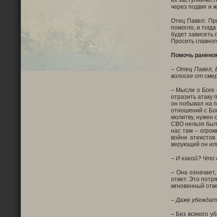
их заступничест
через подвиг и
Отец Павел: При
помогло, и тогд
будет зависеть о
Просить главног
Помочь раненом
– Отец Павел, 
волоске от сме
– Мысли о Боге 
отразить атаку 
он побывал на п
отношений с Бог
молитву, нужен 
СВО нельзя было
нас там – огром
войне атеистов 
верующий он или
– И какой? Что
– Она означает,
ответ. Это потр
мгновенный отве
– Даже убеждат
– Без всякого у