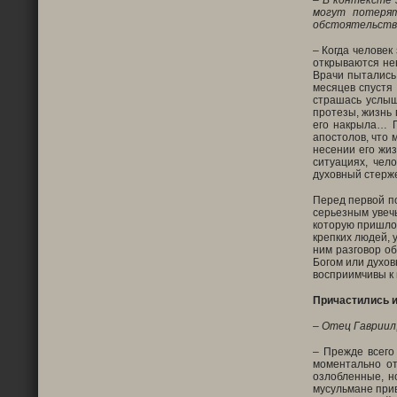
– В контексте 
могут потерят
обстоятельств
– Когда человек
открываются не
Врачи пытались 
месяцев спустя 
страшась услыш
протезы, жизнь 
его накрыла… П
апостолов, что 
несении его жиз
ситуациях, чел
духовный стерж
Перед первой по
серьезным увечь
которую пришлос
крепких людей, 
ним разговор об
Богом или духов
восприимчивы к 
Причастились и
– Отец Гавриил
– Прежде всего 
моментально от
озлобленные, н
мусульмане прив