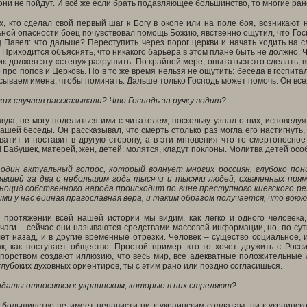
 они не пойдут. И всё же если брать подавляющее большинство, то многие ра
х, кто сделал свой первый шаг к Богу в окопе или на поле боя, возникают
ной опасности боец почувствовал помощь Божию, явственно ощутил, что Госпо
 Павел: что дальше? Переступить через порог церкви и начать ходить на с
. Приходится объяснять, что никакого барьера в этом плане быть не должно. 
ик должен эту «стену» разрушить. По крайней мере, опытаться это сделать, 
про попов и Церковь. Но в то же время нельзя не ощутить: беседа в госпит
сываем имена, чтобы поминать. Дальше только Господь может помочь. Он всех 
их случаев рассказывали? Что Господь за ручку водит?
авда, не могу поделиться ими с читателем, поскольку узнал о них, исповед
ашей беседы. Он рассказывал, что смерть столько раз могла его настигнуть, 
хватит и поставит в другую сторону, а в эти мгновения что-то смертоносно
 Бабушек, матерей, жен, детей: молятся, кладут поклоны. Молитва детей ос
один актуальный вопрос, который волнует многих россиян, глубоко пон
явшей за два с небольшим года тысячи и тысячи людей, схваченных пря
еноцид собственного народа происходит по вине преступного киевского р
ми у нас единая православная вера, и таким образом получается, что вою
 протяжении всей нашей истории мы видим, как легко и одного человека,
чаги – сейчас они называются средствами массовой информации, но, по с
ет назад, и в другие временные отрезки. Человек – существо социальное, и
ак, как поступает общество. Простой пример: кто-то хочет дружить с Рос
порством создают иллюзию, что весь мир, все адекватные положительные л
 глубоких духовных ориентиров, ты с этим рано или поздно согласишься.
олдаты относятся к украинским, которые в них стреляют?
ольшинство не имеет ненависти ни к украинским солдатам, ни к украинско