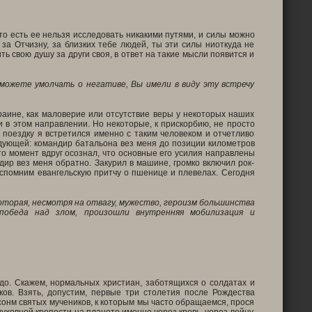
 то есть ее нельзя исследовать никакими путями, и силы можно
 за Отчизну, за близких тебе людей, ты эти силы ниоткуда не
ть свою душу за други своя, в ответ на такие мысли появится и
 можете умолчать о негативе, Вы имели в виду эту встречу
раине, как маловерие или отсутствие веры у некоторых наших
 в этом направлении. Но некоторые, к прискорбию, не просто
поездку я встретился именно с таким человеком и отчетливо
едующей: командир батальона вез меня до позиции километров
-то момент вдруг осознал, что основные его усилия направлены
ндир вез меня обратно. Закурил в машине, громко включил рок-
Вспомним евангельскую притчу о пшенице и плевелах. Сегодня
оторая, несмотря на отвагу, мужество, героизм большинства
победа над злом, произошли внутренняя мобилизация и
до. Скажем, нормальных христиан, заботящихся о солдатах и
ков. Взять, допустим, первые три столетия после Рождества
 сонм святых мучеников, к которым мы часто обращаемся, прося