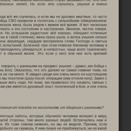
ойцов, смельчаков наибольший страх вызывает то, что они
близких людей. Но если это случилось, уныние в таких
еда всё же случилась, и если мы не духовно мертвые, то часто
Бойца СВО привезли в госпиталь с сильнейшим обморожением.
риехала жена, была рядом с мужем всё время. И вот несколько
нать о его состоянии и настроении. Звонили, честно говоря,
ься. Но услышали радостное: всё хорошо, обещают отличные
не в такой степени), жена сразу ушла, и волна уныния сильно
ина верующая, сердцем восприняла слова Господа и святых
й, испытаний, болезней, при этом помогая близкому человеку в
приходилось убеждаться: в непростых, чаще всего трагических
ет в обычной жизни. Это если у него или нее есть крепкий
я говорить с ранеными на предмет уныния – думал, как бойца с
 Богу. Оказалось, что это далеко не самая главная тема, на
 не так много. Я увидел среди них очень много по-настоящему
 мы посетили сразу после операции (ему отняли ногу). Завел с
ьше жить надо. Не знаю, как правильно это назвать: связью с
 там уже имеется духовный опыт, полученный в бою, и они очень
тления от поездок по госпиталям, от общения с ранеными?
лопотные заботы, которые обычного человека волнуют в миру,
другой стороны, там много разных людей. Встречались нам и
и. Их тоже совсем немного, но мы их видели. Причем, если
обного не скажешь. К ним лучше не приближаться, ни на какой