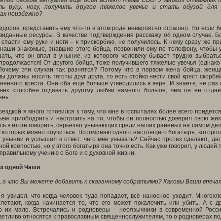
этой беседы актуален еще один аспект темы СВО. У многих отважных б
ь руку, ногу, получить другое тяжелое увечье и стать обузой для 
ах неизбежно?
 здоров, представить ему что-то в этом роде невероятно страшно. Но если б
виданные ресурсы. В качестве подтверждения расскажу об одном случае. 
спасти ему руки и ноги – к прискорбию, не получилось. К нему сразу же п
наши знакомые, знавшие этого бойца, позвонили ему по телефону, чтобы уз
ать, что он впал в уныние, из которого человеку бывает трудно выбрат
продолжается! От другого бойца, тоже получившего тяжелые увечья (однако 
очему эти случаи так разнятся? Потому что в первом жена бойца, женщ
мы должны носить тяготы друг друга, то есть стойко нести свой крест скорбе
ненного креста. Они оба еще больше утвердились в вере. И знаете, не раз 
овек способен отдавать другому любви намного больше, чем он ее отда
ень.
ездкой я много готовился к тому, что мне в госпиталях более всего придетс
ем приободрить и настроить на то, чтобы он полностью доверил свою жизнь
ь в итоге говорить; серьезно унывающих среди наших раненых на самом деле
у которых можно поучиться. Вспоминаю одного настоящего богатыря, которого
 унынии и услышал в ответ: чего мне унывать? Сейчас протез сделают, дал
ной крепостью, но у этого богатыря она точно есть. Как уже говорил, у людей
правильному учению о Боге и о духовной жизни.
з одной Чаши
, а что Вы можете добавить к сказанному собратьями? Каковы Ваши впеча
я увидел, что когда человек туда попадает, всё наносное уходит. Многох
летают, когда начинается то, что его может покалечить или убить. А с 
о их мало. Встречались и родноверы – неоязычники в современной Росси
етливо относятся к православным священнослужителям, то о родноверах под