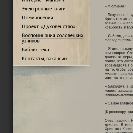
– И откуда?
Электронные книги
– Безусловно, н
Поминовения
брать только из
возьмешь. А есл
Проект «Духовенство»
храбрость, и му
Воспоминания соловецких
– Видимо, разг
узников
с дезертирами
Библиотека
– Я имел в виду
командиров. Сла
Контакты, вакансии
далеки от веры
понял, что дух
восемьдесят. По
на то, чтобы уб
музыку, пришлос
идет жатва, и в
– Батюшка, а ч
наших защитни
переосмыслени
– Самое главное 
(К разговору пр
Отец Гавриил: 
духовно. В мно
Христова. Какие