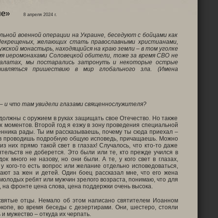
ле»
8 апреля 2024 г.
альной военной операции на Украине, беседуют с бойцами как
 Некрещеных, желающих стать православными христианами,
жской монастырь, находящийся на краю земли – в том уголке
мя иеромонахами Соловецкой обители, тоже за время СВО не
палатах, мы постарались затронуть и некоторые острые
ивляться пришествию в мир глобального зла. (Имена
 – и что там увидели глазами священнослужителя?
и должны с оружием в руках защищать свое Отечество. Но также
ых моментов. Второй год я езжу в зону проведения специальной
енника рады. Ты им рассказываешь, почему ты сюда приехал –
итв проводишь подробную общую исповедь, причащаешь. Можно
из них прямо такой свет в глазах! Случалось, что кто-то даже
тельств не доберется. Это были или те, кто прежде учился в
 много не назову, но они были. А те, у кого свет в глазах,
 у кого-то есть вопрос или желание отдельно исповедоваться,
ают за жен и детей. Один боец рассказал мне, что его жена
м молодых ребят или мужчин зрелого возраста, понимаю, что для
 на фронте цена слова, цена поддержки очень высока.
 святые отцы. Немало об этом написано святителем Иоанном
окопе, во время беседы с дезертирами. Они, шестеро, стояли
 и мужество – откуда их черпать.