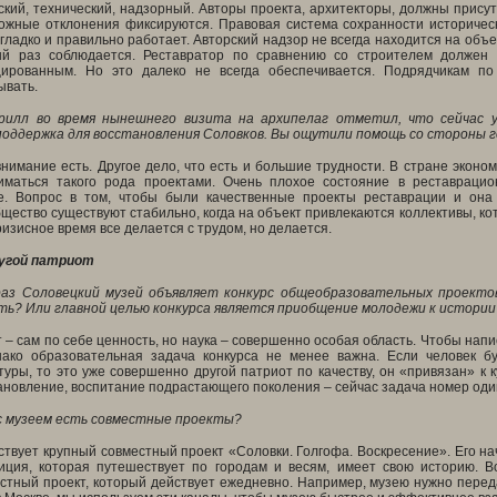
ский, технический, надзорный. Авторы проекта, архитекторы, должны присут
можные отклонения фиксируются. Правовая система сохранности историческ
 гладко и правильно работает. Авторский надзор не всегда находится на объ
ый раз соблюдается. Реставратор по сравнению со строителем должен 
ированным. Но это далеко не всегда обеспечивается. Подрядчикам по 
ывать.
рилл во время нынешнего визита на архипелаг отметил, что сейчас у
оддержка для восстановления Соловков. Вы ощутили помощь со стороны г
нимание есть. Другое дело, что есть и большие трудности. В стране эконо
маться такого рода проектами. Очень плохое состояние в реставрацион
. Вопрос в том, чтобы были качественные проекты реставрации и она 
бщество существуют стабильно, когда на объект привлекаются коллективы, к
изисное время все делается с трудом, но делается.
угой патриот
раз Соловецкий музей объявляет конкурс общеобразовательных проекто
ть? Или главной целью конкурса является приобщение молодежи к истори
 – сам по себе ценность, но наука – совершенно особая область. Чтобы нап
нако образовательная задача конкурса не менее важна. Если человек б
туры, то это уже совершенно другой патриот по качеству, он «привязан» к к
ановление, воспитание подрастающего поколения – сейчас задача номер один,
с музеем есть совместные проекты?
ствует крупный совместный проект «Соловки. Голгофа. Воскресение». Его н
зиция, которая путешествует по городам и весям, имеет свою историю.
тный проект, который действует ежедневно. Например, музею нужно передат