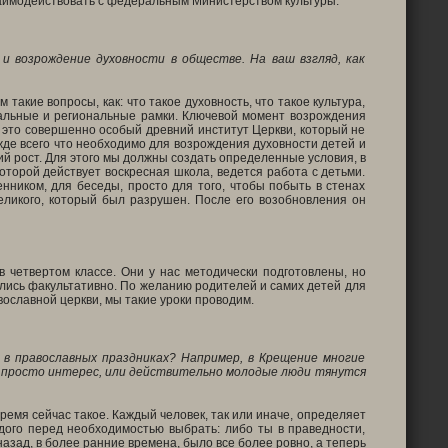
заимодействовать с федеральным Министерством культуры.
и возрождение духовности в обществе. На ваш взгляд, как
акие вопросы, как: что такое духовность, что такое культура,
иальные и региональные рамки. Ключевой момент возрождения
 это совершенно особый древний институт Церкви, который не
жде всего что необходимо для возрождения духовности детей и
ий рост. Для этого мы должны создать определенные условия, в
торой действует воскресная школа, ведется работа с детьми.
нником, для беседы, просто для того, чтобы побыть в стенах
ликого, который был разрушен. После его возобновления он
 четвертом классе. Они у нас методически подготовлены, но
дились факультативно. По желанию родителей и самих детей для
вославной церкви, мы такие уроки проводим.
 в православных праздниках? Например, в Крещение многие
: просто интерес, или действительно молодые люди тянутся
Время сейчас такое. Каждый человек, так или иначе, определяет
ждого перед необходимостью выбрать: либо ты в праведности,
зад, в более ранние времена, было все более ровно, а теперь