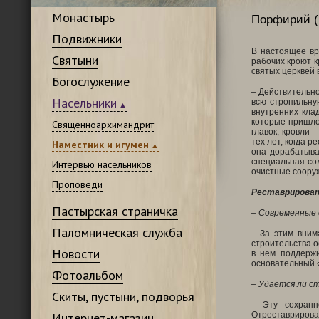
Монастырь
Порфирий (
Подвижники
В настоящее вр
Святыни
рабочих кроют к
святых церквей 
Богослужение
– Действительно
Насельники
всю стропильну
внутренних кла
которые пришло
Священноархимандрит
главок, кровли 
тех лет, когда 
Наместник и игумен
она дорабатыва
специальная со
Интервью насельников
очистные соору
Проповеди
Реставрироват
Пастырская страничка
– Современные
Паломническая служба
– За этим вним
строительства о
Новости
в нем поддерж
основательный 
Фотоальбом
– Удается ли с
Скиты, пустыни, подворья
– Эту сохранн
Интернет-магазин
Отреставрироват