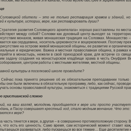
в Москве, мы используем эти каналы, чтобы музею быстрее и эффективнее в
ище
Соловецкой обители – это не только реставрация храмов и зданий, но 
й к культуре, истории, вере, как реставрировать души?
Стратегия развития Соловецкого архипелага» хорошо расставлены по местам т
действуют между собой? Соловки как духовный центр выходят за территор
исутствие монахов, живая монашеская традиция на Соловках. Монашество –
ается как сердцевина, носитель церковности и воцерковления. Поэтому пре
присутствие на острове живой монашеской общины, ее развитие и органическ
иальные и юридические. Важна и местная православная община, в рамках ко
рийти в монастырь, нежели в свой приходской храм, для встречи со свяще
вим задачу создания на монастырском кладбище храма в честь Онуфрия Ве
 соборования, центром работы с местными жителями, местной общины.
лавной культуры в поселковой школе проводите?
. Сейчас пока принято решение об их обязательном преподавании только в
тобы они были включены в обязательную программу, либо, как сейчас, прово
изучать основы православной культуры, знакомиться с традициями Русской пра
ю христианской сложно
й, на ваш взгляд, молодежь приобщается к вере или просто участвует
рдань, в Пасху совершают крестный ход, стало модным венчание. Что это
аются к вере?
на часть тянется к вере, а другая – в совершенно противоположную сторону. 
н, что есть его ценность. Само время, сам исторический момент ставит ка
пытаешься развиваться, либо пускаешься во все тяжкие… Еще десятилетие на