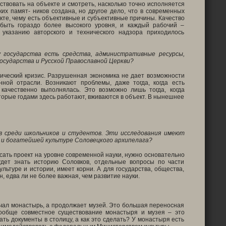
ствовать на объекте и смотреть, насколько точно исполняется
их памят- ников создана, но другое дело, что в современных
екте, чему есть объективные и субъективные причины. Качество
быть гораздо более высокого уровня, и каждый рабочий –
указанию авторского и технического надзора приходилось
 государства есть средства, административные ресурсы,
осударства и Русской Православной Церкви?
мический кризис. Разрушенная экономика не дает возможности
ной отрасли. Возникают проблемы, даже тогда, когда есть
качественно выполнялась. Это возможно лишь тогда, когда
оторые годами здесь работают, вживаются в объект. В нынешнее
в среди школьников и студентов. Эти исследования имеют
и и богатейшей культуре Соловецкого архипелага?
исать проект на уровне современной науки, нужно основательно
удет знать историю Соловков, отдельные вопросы по части
ультуре и истории, имеет корни. А для государства, общества,
 едва ли не более важная, чем развитие науки.
ачал монастырь, а продолжает музей. Это большая переносная
 Вообще совместное существование монастыря и музея – это
ь документы в столицу, а как это сделать? У монастыря есть