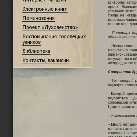
контроля: автор
проект. Всевоз
Электронные книги
условиях не все
труда не кажд
Поминовения
высококвалифиц
многое передел
Проект «Духовенство»
– Патриарх Ки
Воспоминания соловецких
общественная п
узников
– Несомненно, в
Библиотека
масштабно зани
финансирование
Контакты, вакансии
государство и о
лихорадочное кр
Совершенно др
– Уже второй 
научную ценнос
– Каждый проект
подучиться. Од
соловецкой куль
Церкви такое ст
– У монастыря 
– Много лет дей
выставка-экспо
сплошной совмес