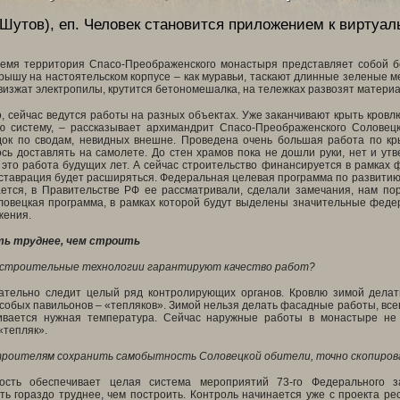
Шутов), еп.
Человек становится приложением к виртуал
емя территория Спасо-Преображенского монастыря представляет собой бо
рышу на настоятельском корпусе – как муравьи, таскают длинные зеленые м
визжат электропилы, крутится бетономешалка, на тележках развозят матер
, сейчас ведутся работы на разных объектах. Уже заканчивают крыть кровлю
ю систему, – рассказывает архимандрит Спасо-Преображенского Соловец
док по сводам, невидных внешне. Проведена очень большая работа по к
сь доставлять на самолете. До стен храмов пока не дошли руки, нет и ут
– это работа будущих лет. А сейчас строительство финансируется в рамка
реставрация будет расширяться. Федеральная целевая программа по развитию
ется, в Правительстве РФ ее рассматривали, сделали замечания, нам пор
ловецкая программа, в рамках которой будут выделены значительные феде
жения.
ь труднее, чем строить
 строительные технологии гарантируют качество работ?
ательно следит целый ряд контролирующих органов. Кровлю зимой делать 
собых павильонов – «тепляков». Зимой нельзя делать фасадные работы, все
ивается нужная температура. Сейчас наружные работы в монастыре не 
«тепляк».
троителям сохранить самобытность Соловецкой обители, точно скопирова
ость обеспечивает целая система мероприятий 73-го Федерального з
ь гораздо труднее, чем построить. Контроль начинается уже с проекта ре