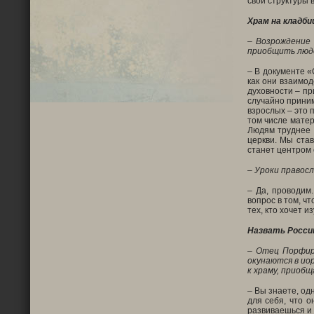
свои структуры 
Храм на кладб
– Возрождение 
приобщить люде
– В документе «
как они взаимо
духовности – пр
случайно приним
взрослых – это 
том числе матер
Людям труднее п
церкви. Мы ста
станет центром
– Уроки правос
– Да, проводим
вопрос в том, ч
тех, кто хочет 
Назвать Росси
– Отец Порфири
окунаются в ио
к храму, приобщ
– Вы знаете, од
для себя, что о
развиваешься и 