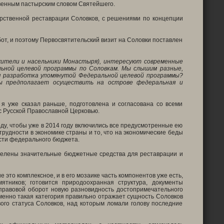
овенным пастырским словом Святейшего.
рственной реставрации Соловков, с решениями по концепции
от, и поэтому Первосвятительский визит на Соловки поставлен
жители и насельники Монастыря), интересуют современные
льной целевой программы по Соловкам. Мы слышим разные,
я разработка упомянутой Федеральной целевой программы?
ты предполагает осуществить на острове федеральная и
я уже сказал раньше, подготовлена и согласована со всеми
с Русской Православной Церковью.
ду, чтобы уже в 2014 году включились все предусмотренные ею
трудности в экономике страны и то, что на экономические беды
асти федерального бюджета.
ыделены значительные бюджетные средства для реставрации и
 это комплексное, и в его мозаике часть компонентов уже есть,
тников; готовится природоохранная структура, документы
 правовой оборот новую разновидность достопримечательного
менно такая категория правильно отражает сущность Соловков
ого статуса Соловков, над которым ломали голову последние