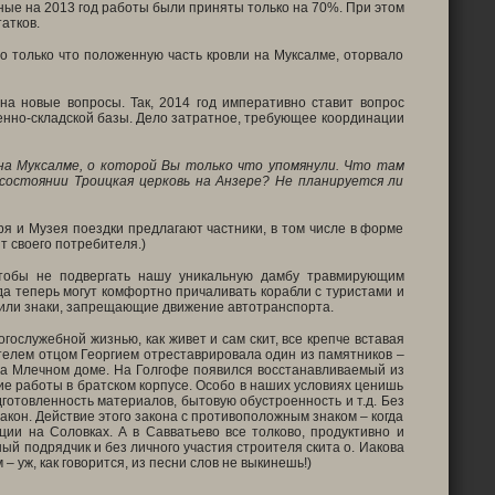
ные на 2013 год работы были приняты только на 70%. При этом
атков.
ло только что положенную часть кровли на Муксалме, оторвало
а новые вопросы. Так, 2014 год императивно ставит вопрос
енно-складской базы. Дело затратное, требующее координации
на Муксалме, о которой Вы только что упомянули. Что там
остоянии Троицкая церковь на Анзере? Не планируется ли
я и Музея поездки предлагают частники, в том числе в форме
ит своего потребителя.)
тобы не подвергать нашу уникальную дамбу травмирующим
да теперь могут комфортно причаливать корабли с туристами и
или знаки, запрещающие движение автотранспорта.
огослужебной жизнью, как живет и сам скит, все крепче вставая
ятелем отцом Георгием отреставрировала один из памятников –
на Млечном доме. На Голгофе появился восстанавливаемый из
ние работы в братском корпусе. Особо в наших условиях ценишь
дготовленность материалов, бытовую обустроенность и т.д. Без
акон. Действие этого закона с противоположным знаком – когда
ии на Соловках. А в Савватьево все толково, продуктивно и
ый подрядчик и без личного участия строителя скита о. Иакова
 уж, как говорится, из песни слов не выкинешь!)