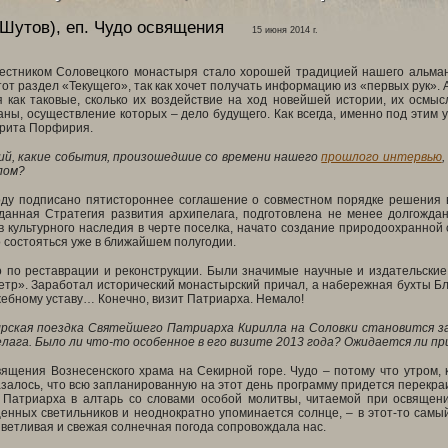
Шутов), еп.
Чудо освящения
15 июня 2014 г.
естником Соловецкого монастыря стало хорошей традицией нашего альман
тот раздел «Текущего», так как хочет получать информацию из «первых рук». 
я как таковые, сколько их воздействие на ход новейшей истории, их осм
ны, осуществление которых – дело будущего. Как всегда, именно под этим 
рита Порфирия.
й, какие события, произошедшие со времени нашего
прошлого интервью
лом?
оду подписано пятистороннее соглашение о совместном порядке решения в
данная Стратегия развития архипелага, подготовлена не менее долгожда
 культурного наследия в черте поселка, начато создание природоохранной
 состояться уже в ближайшем полугодии.
 по реставрации и реконструкции. Были значимые научные и издательские
етр». Заработал исторический монастырский причал, а набережная бухты Б
ебному уставу… Конечно, визит Патриарха. Немало!
рская поездка Святейшего Патриарха Кирилла на Соловки становится з
лага. Было ли что-то особенное в его визите 2013 года? Ожидается ли пр
ящения Вознесенского храма на Секирной горе. Чудо – потому что утром, 
азалось, что всю запланированную на этот день программу придется перекра
 Патриарха в алтарь со словами особой молитвы, читаемой при освящени
нных светильников и неоднократно упоминается солнце, – в этот-то самый
ветливая и свежая солнечная погода сопровождала нас.