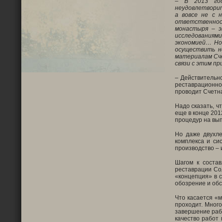
–
В 2013 го
неудовлетвори
а вовсе не с 
ответственнос
монастыря
–
э
исследованиями
экономией… Но 
осуществить н
материалам Сче
связи с этим п
– Действительно
реставрационно
проводит Счетна
Надо сказать, ч
еще в конце 201
процедур на вып
Но даже двухле
комплекса и си
производство – 
Шагом к соста
реставрации Со
«концепция» в 
обозрение и об
Что касается «м
проходит. Много
завершение рабо
качество работ