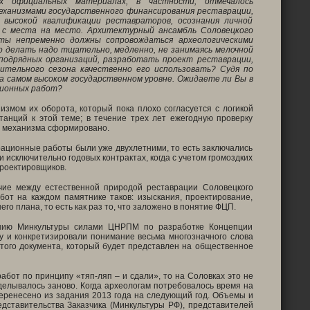
 официальных материалах, в частности, отмечалось
еханизмами государственного финансирования реставрации,
высокой квалификации реставраторов, осознания личной
 с места на место. Архитектурный ансамбль Соловецкого
ты непременно должны сопровождаться археологическими
 то делать надо тщательно, медленно, не занимаясь мелочной
подрядных организаций, разработать проект реставрации,
ительного сезона качественно его использовать? Судя по
а самом высоком государственном уровне. Ожидаете ли Вы в
ционных работ?
низмом их оборота, который пока плохо согласуется с логикой
анций к этой теме; в течение трех лет ежегодную проверку
го механизма сформировано.
аврационные работы были уже двухлетними, то есть заключались
 исключительно годовых контрактах, когда с учетом громоздких
проектировщиков.
чие между естественной природой реставрации Соловецкого
бот на каждом памятнике таков: изыскания, проектирование,
го плана, то есть как раз то, что заложено в понятие ФЦП.
анию Минкультуры силами ЦНРПМ по разработке Концепции
у и конкретизировали понимание весьма многозначного слова
того документа, который будет представлен на общественное
бот по принципу «тяп-ляп – и сдали», то на Соловках это не
делывалось заново. Когда археологам потребовалось время на
перенесено из задания 2013 года на следующий год. Объемы и
едставительства Заказчика (Минкультуры РФ), представителей