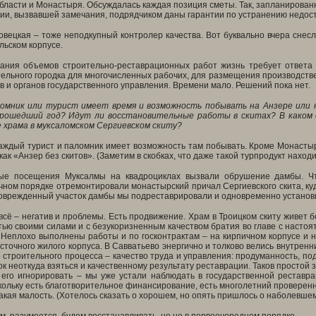
бласти и Монастыря. Обсуждалась каждая позиция сметы. Так, запланирован
ии, вызвавшей замечания, подрядчиком даны гарантии по устранению недост
овецкая – тоже неподкупный контролер качества. Вот буквально вчера снес
льском корпусе.
ания объемов строительно-реставрационных работ жизнь требует ответа н
ельного городка для многочисленных рабочих, для размещения производств
в и органов государственного управления. Времени мало. Решений пока нет.
ломник или турист имеет время и возможность побывать на Анзере или 
рошедший год? Идут ли восстановительные работы в скитах? В каком с
 храма в муксаломском Сергиевском скиту?
аждый турист и паломник имеет возможность там побывать. Кроме Монастыр
как «Анзер без скитов». (Заметим в скобках, что даже такой турпродукт наход
ные посещения Муксалмы на квадроциклах вызвали обрушение дамбы. Ч
очном порядке отремонтировали монастырский причал Сергиевского скита, ку
оврежденный участок дамбы мы подреставрировали и одновременно установ
 всё – негатив и проблемы. Есть продвижение. Храм в Троицком скиту живет б
тью своими силами и с безукоризненным качеством братия во главе с насто
 Неплохо выполнены работы и по госконтрактам – на кирпичном корпусе и 
сточного жилого корпуса. В Савватьево энергично и толково велись внутрен
 строительного процесса – качество труда и управления: продуманность, по
к неоткуда взяться и качественному результату реставрации. Таков простой з
его игнорировать – мы уже устали наблюдать в государственной реставрац
кольку есть благотворительное финансирование, есть многолетний проверенн
акая малость. (Хотелось сказать о хорошем, но опять пришлось о наболевшем –