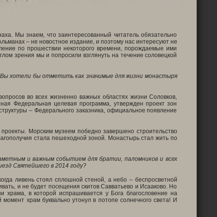
аха. Мы знаем, что заинтересованный читатель обязательно
Альманах – не новостное издание, и поэтому нас интересуют не
ысление по прошествии некоторого времени, порождаемые ими
углом зрения мы и попросили взглянуть на течение соловецкой
, Вы хотели бы отметить как значимые для жизни монастыря
опросов во всех жизненно важных областях жизни Соловков,
нная Федеральная целевая программа, утвержден проект зон
 структуры – Федерального заказника, официальное появление
 проекты. Морским музеем победно завершено строительство
лагополучия стала пешеходной зоной. Монастырь стал жить по
аметным и важным событием для братии, паломников и всех
иезд Святейшего в 2014 году?
когда ливень стоял сплошной стеной, а небо – беспросветной
ивать, и не будет посещения скитов Савватьево и Исааково. Но
и храма, в которой испрашивается у Бога благословение на
 момент храм буквально утонул в потопе солнечного света! И