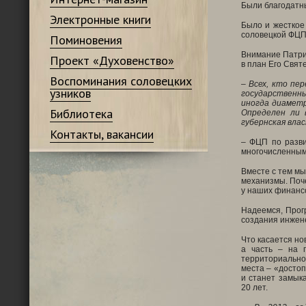
Были благодатны
Электронные книги
Было и жесткое
соловецкой ФЦП
Поминовения
Внимание Патриа
Проект «Духовенство»
в план Его Свят
Воспоминания соловецких
–
Всех, кто пер
узников
государственн
иногда диаметр
Библиотека
Определен ли 
губернская вла
Контакты, вакансии
– ФЦП по разви
многочисленными
Вместе с тем мы
механизмы. Поче
у наших финансо
Надеемся, Прог
создания инжен
Что касается но
а часть – на п
территориально
места – «достоп
и станет замык
20 лет.