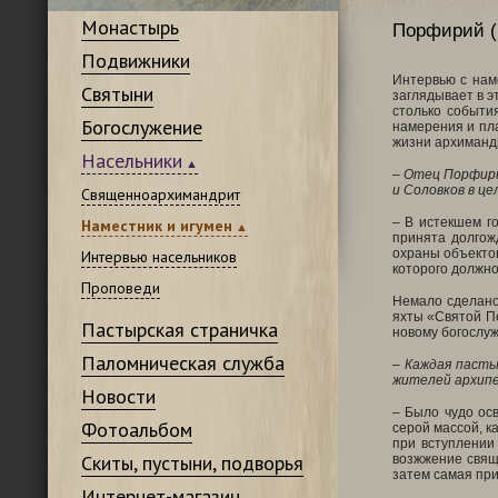
Монастырь
Порфирий (
Подвижники
Интервью с нам
Святыни
заглядывает в э
столько событи
Богослужение
намерения и пла
жизни архиманд
Насельники
–
Отец Порфири
и Соловков в це
Священноархимандрит
– В истекшем г
Наместник и игумен
принята долгож
охраны объектов
Интервью насельников
которого должно
Проповеди
Немало сделано
яхты «Святой П
Пастырская страничка
новому богослуж
Паломническая служба
–
Каждая пасты
жителей архипе
Новости
– Было чудо осв
Фотоальбом
серой массой, к
при вступлении
Скиты, пустыни, подворья
возжжение свяще
затем самая при
Интернет-магазин