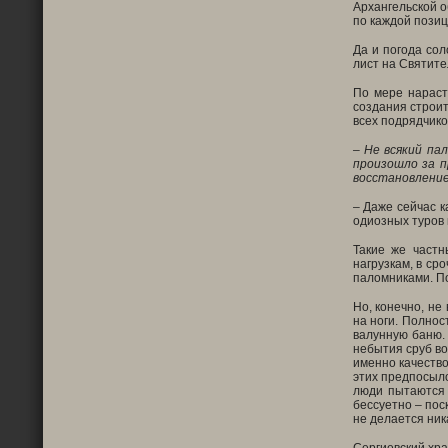
Архангельской о
по каждой позиц
Да и погода сол
лист на Святите
По мере нараст
создания строит
всех подрядчико
–
Не всякий па
произошло за п
восстановление
– Даже сейчас к
одиозных туров 
Такие же част
нагрузкам, в ср
паломниками. П
Но, конечно, не
на ноги. Полнос
валунную баню.
небытия сруб во
именно качество
этих предпосыло
люди пытаются 
бессуетно – пос
не делается ник