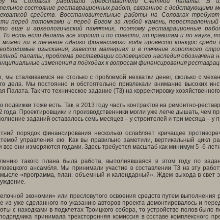
ду на Соловках работали представители Счетной палаты. В их
тельное состояние реставрационных
работ, связанное с действующими м
нехваткой средств. Восстановительные работы на Соловках требуют 
ти перед потомками и перед Богом за любой камень, переставленный
то еще и археологический памятник, поэтому реставрационные рабо
. То есть если делать все хорошо и по совести, по правилам и по науке,
можно ли в течение одного финансового года провести конкурс среди 
еобходимые изыскания, завести материал и в течение короткого стро
тной палаты, проблема реставрации соловецкого наследия обозначена н
ринципиальные изменения в подходах к вопросам финансирования реставра
, мы сталкиваемся не столько с проблемой нехватки денег, сколько с меха
го дела. Мы постоянно и обстоятельно привлекали внимание высоких инст
я Палата. Так что техническое задание (ТЗ) на корректировку хозяйственно
то подвижки тоже есть. Так, в 2013 году часть контрактов на ремонтно-рест
2 года. Проектировщики и производственники могли уже легче дышать, чем при
олнение заданий оставалось семь месяцев – у строителей и три месяца – у 
тний порядок финансирования несколько ослабляет кричащее противоре
стемой управления ею. Как вы правильно заметили, вертикальный цикл ра
и все они измеряются годами. Здесь требуется масштаб как минимум 5–6-летне
влению такого плана была работа, выполнявшаяся в этом году по зад
ловецкого ансамбля. Мы принимали участие в составлении ТЗ на эту работ
смысле «программа, план: объемный и календарный». Ждем выхода в свет э
суждение.
елочной экономии» или пресловутого освоения средств путем выполнения ра
е из уже сделанного по указанию авторов проекта демонтировалось и пере
ты с находками в подклетах Троицкого собора, то устройство полов было 
 подрядчика принимала трехсторонняя комиссия в составе комплексного пр