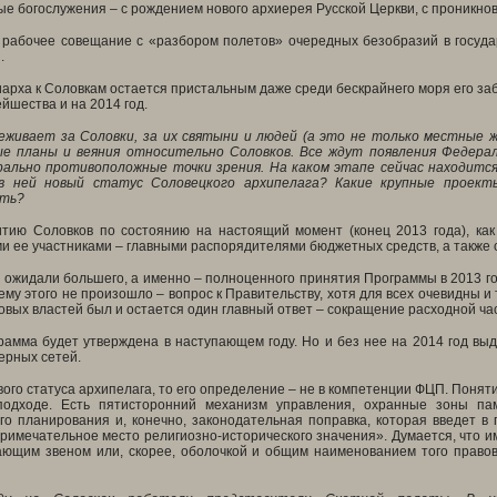
е богослужения – с рождением нового архиерея Русской Церкви, с проникн
 рабочее совещание с «разбором полетов» очередных безобразий в госуда
.
рха к Соловкам остается пристальным даже среди бескрайнего моря его заб
ейшества и на 2014 год.
еживает за Соловки, за
их
святыни и людей (а это не только местные 
ые планы и веяния относительно Соловков. Все ждут появления Федера
ально противоположные точки зрения. На каком этапе сейчас находитс
в ней новый статус Соловецкого архипелага? Какие крупные проек
сть?
тию Соловков по состоянию на настоящий момент (конец 2013 года), как 
 ее участниками – главными распорядителями бюджетных средств, а также 
 ожидали большего, а именно – полноценного принятия Программы в 2013 го
му этого не произошло – вопрос к Правительству, хотя для всех очевидны и 
вых властей был и остается один главный ответ – сокращение расходной ч
рамма будет утверждена в наступающем году. Но и без нее на 2014 год в
ерных сетей.
вого статуса архипелага, то его определение – не в компетенции ФЦП. Понятие
одходе. Есть пятисторонний механизм управления, охранные зоны памя
го планирования и, конечно, законодательная поправка, которая введет в
римечательное место религиозно-исторического значения». Думается, что и
ающим звеном или, скорее, оболочкой и общим наименованием того правов