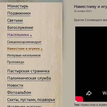
Монастырь
Наместнику и иг
20 октября 2015 г.
Подвижники
Святыни
Братия Соловецкого мо
Богослужение
Насельники
Священноархимандрит
Наместник и игумен
Интервью насельников
Проповеди
Пастырская страничка
Паломническая служба
Новости
Фотоальбом
Скиты, пустыни, подворья
Тип:
Наместник и игуме
Интернет-магазин