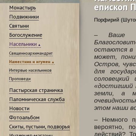
епископ 
Монастырь
Подвижники
Порфирий (Шутов
Святыни
Богослужение
– Ваше Вы
Благословит
Насельники
остаются в 
Священноархимандрит
может, пон
Наместник и игумен
Остров, чув
Интервью насельников
для госуда
соловецкий
Проповеди
«достигший 
Пастырская страничка
земли, а 
Паломническая служба
очевидность
этом наши в
Новости
Фотоальбом
– Немного п
Скиты, пустыни, подворья
вероятно, п
действий? Т
Интернет-магазин