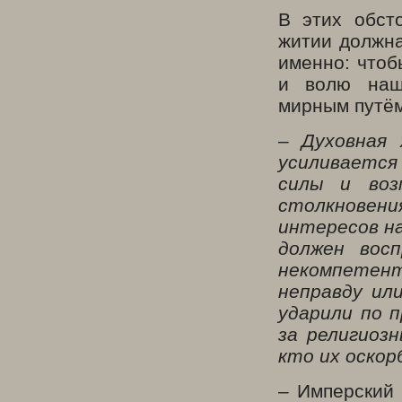
В этих обст
житии должн
именно: чтоб
и волю наш
мирным путём
– Духовная 
усиливается
силы и воз
столкновен
интересов на
должен вос
некомпетен
неправду ил
ударили по 
за религиоз
кто их оскор
– Имперский 