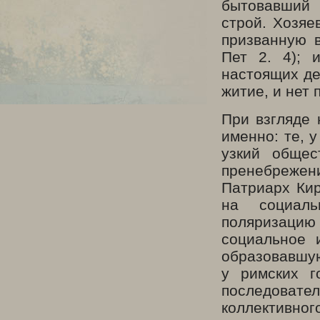
бытовавший 
строй. Хозяе
призванную в
Пет 2. 4); 
настоящих де
житие, и нет
При взгляде
именно: те, у
узкий общес
пренебрежен
Патриарх Ки
на социаль
поляризацию 
социальное 
образовавшую
у римских г
последова
коллективного