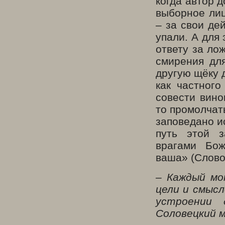
когда автор 
выборное лиц
– за свои де
упали. А для
ответу за ло
смирения для
другую щёку 
как частного
совести вино
то промолчать
заповедано и
путь этой з
врагами Бож
ваша» (Слово
– Каждый мо
цели и смысл
устроении
Соловецкий 