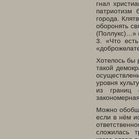
гнал христиа
патриотизм 
города. Клят
оборонять св
(Поллукс)…» 
3. «Что ест
«доброжелате
Хотелось бы 
такой демокр
осуществлени
уровня культ
из границ 
закономерная
Можно обобщи
если в нём и
ответственно
сложилась т