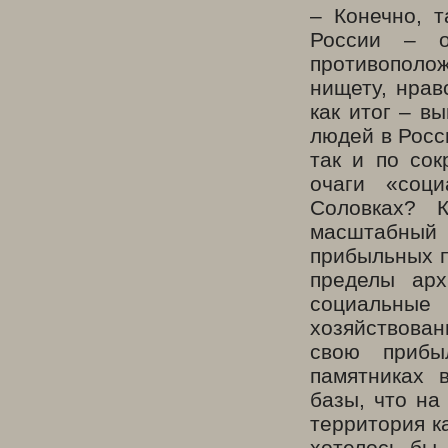
– Конечно, т
России – о
противополож
нищету, нрав
как итог – в
людей в Росс
так и по сок
очаги «соц
Соловках? К
масштабный
прибыльных п
пределы арх
социальны
хозяйствован
свою прибы
памятниках 
базы, что на
территория к
хотелось бы 