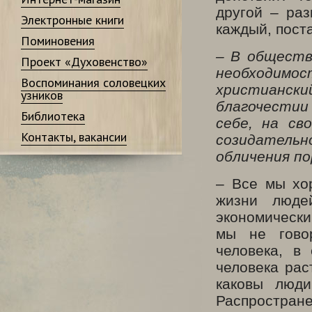
другой – ра
Электронные книги
каждый, поста
Поминовения
– В обществ
Проект «Духовенство»
необходимос
Воспоминания соловецких
христиански
узников
благочести
Библиотека
себе, на св
Контакты, вакансии
созидатель
обличения по
– Все мы хо
жизни людей
экономически
мы не гово
человека, в
человека рас
каковы люди
Распростран