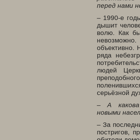
перед нами н
– 1990-е год
дышит челове
волю. Как б
невозможно
объективно. 
ряда небезг
потребитель
людей Церк
преподобног
поленившихс
серьёзной ду
– А какова
новыми насе
– За последн
постригов, п
обители демог