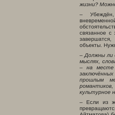
жизни? Можно
– Убеждён,
вневременно
обстоятель
связанное с 
завершатся,
объекты. Нуж
– Должны ли 
мыслях, слов
– на месте 
заключённы
прошлым м
романтиков,
культурное 
– Если из ж
превращаютс
Айтматова) б