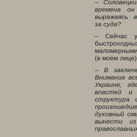
– Соловецк
времена он
выражаясь 
за суда?
– Сейчас у
быстроходны
маломерными 
(в моём лице)
– В заключ
Внимание вс
Украине, гд
властей и 
структура 
произошедше
духовный см
вынести и
православны