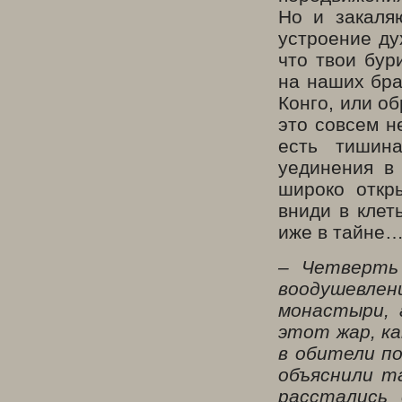
Но и закаля
устроение ду
что твои бур
на наших бра
Конго, или о
это совсем н
есть тишина
уединения в 
широко откр
вниди в клет
иже в тайне…
– Четверть 
воодушевле
монастыри, 
этот жар, к
в обители п
объяснили т
расстались 