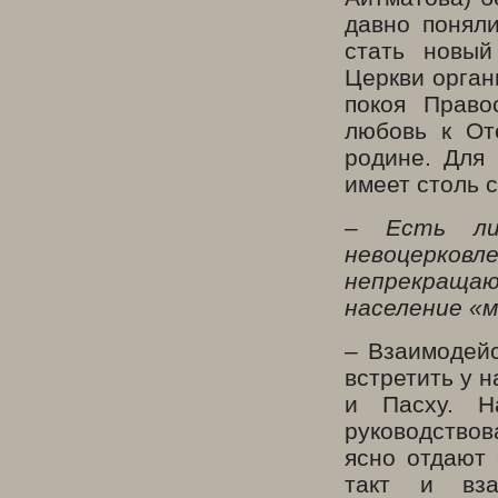
давно понял
стать новый
Церкви орган
покоя Право
любовь к От
родине. Для
имеет столь 
– Есть ли
невоцерковл
непрекраща
население «
– Взаимодей
встретить у 
и Пасху. Н
руководство
ясно отдают 
такт и вза