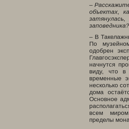
– Расскажит
объектах, к
затянулась,
заповедника
– В Такелажн
По музейном
одобрен экс
Главгосэкспе
начнутся пр
виду, что в
временные э
несколько сот
дома остаёт
Основное адм
располагатьс
всем миром
пределы мона