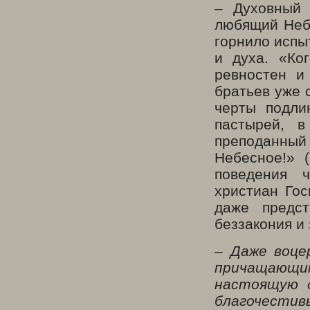
– Духовный 
любящий Неб
горнило испы
и духа. «Ко
ревностен и
братьев уже 
черты подли
пастырей, 
преподанный
Небесное!» 
поведения 
христиан Гос
даже предст
беззакония и 
– Даже воце
причащающи
настоящую д
благочестив