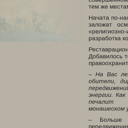
тем же места
Начата по-на
заложат осм
«религиозно
разработка к
Реставрацион
Добавилось т
правоохранит
– На Вас ле
обители, д
передвижени
энергии. Ка
печалит
монашеском 
– Больше 
передвижения