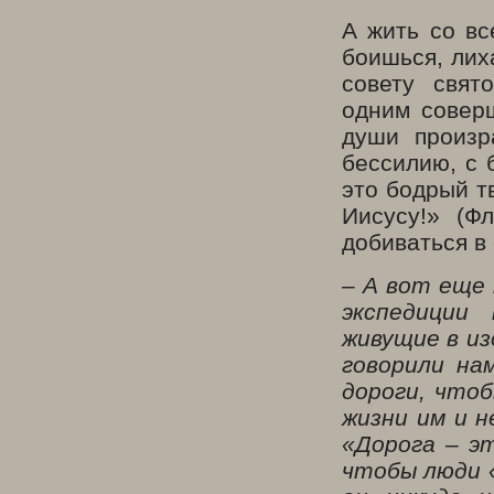
А жить со вс
боишься, лих
совету свят
одним совер
души произр
бессилию, с 
это бодрый т
Иисусу!» (Ф
добиваться в 
– А вот еще 
экспедиции
живущие в из
говорили на
дороги, чтоб
жизни им и н
«Дорога – эт
чтобы люди «