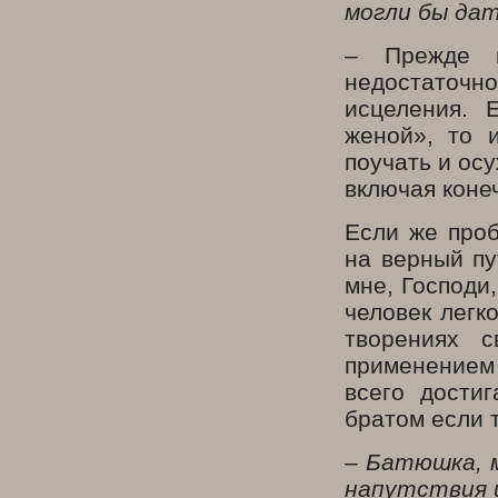
могли бы да
– Прежде в
недостаточ
исцеления. 
женой», то 
поучать и ос
включая коне
Если же проб
на верный пу
мне, Господи,
человек легк
творениях 
применением 
всего дости
братом если т
– Батюшка, м
напутствия 