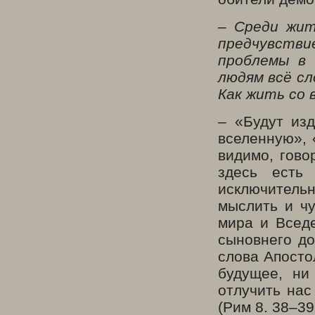
– Среди жит
предчувств
проблемы в 
людям всё сл
Как жить со
– «Будут из
вселенную», 
видимо, гово
здесь есть
исключитель
мыслить и чу
мира и Вседе
сыновнего до
слова Апосто
будущее, ни
отлучить нас
(Рим 8. 38–39