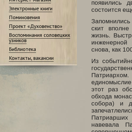
появились д
Электронные книги
состоится ещ
Поминовения
Запомнились 
Проект «Духовенство»
скит вполне
Воспоминания соловецких
жизнь. Выст
узников
инженерной 
Библиотека
снова, как 10
Контакты, вакансии
Из событийно
государстве
Патриархом.
единомыслие
этот раз об
обхода монас
собора) и д
запечатлелис
Патриарших 
навевала П
совершенном 