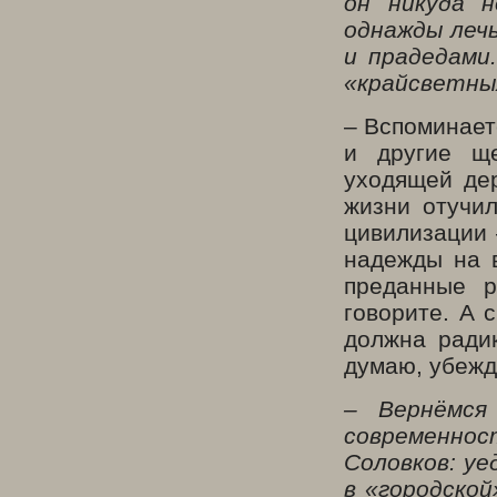
он никуда 
однажды лечь
и прадедами
«крайсветны
– Вспоминает
и другие ще
уходящей де
жизни отучил
цивилизации 
надежды на в
преданные р
говорите. А 
должна радик
думаю, убежд
– Вернёмся
современнос
Соловков: у
в «городско