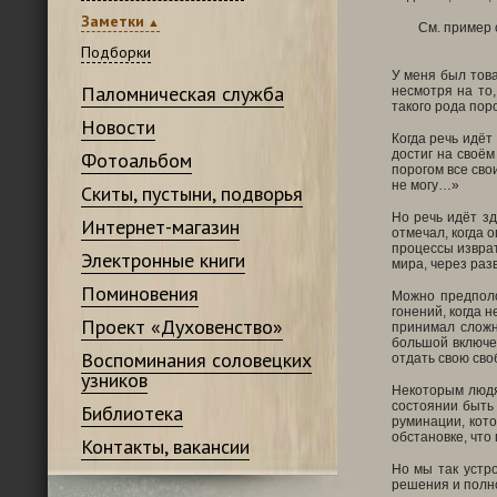
Заметки
См. пример 
Подборки
У меня был това
Паломническая служба
несмотря на то
такого рода поро
Новости
Когда речь идёт
достиг на своём
Фотоальбом
порогом все сво
не могу…»
Скиты, пустыни, подворья
Но речь идёт з
Интернет-магазин
отмечал, когда 
процессы изврат
Электронные книги
мира, через раз
Поминовения
Можно предполо
гонений, когда 
Проект «Духовенство»
принимал сложн
большой включен
Воспоминания соловецких
отдать свою сво
узников
Некоторым людя
состоянии быть
Библиотека
руминации, кото
обстановке, что
Контакты, вакансии
Но мы так устр
решения и полно