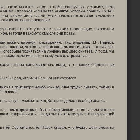
рые воспитываются даже в неблагополучных условиях, есть
лучными. Огромное количество узников, которые прошли ГУЛАГ,
я над своими импульсами. Если человек готов даже в условиях
ет самостоятельное решение.
огут говорить, что у него нет никаких тормозящих, в хорошем
ое. И тогда в каком-то смысле они правы.
вда даже с научной точки зрения. Наш академик Н.И. Павлов,
ния показал, что есть вторая сигнальная система – те смыслы,
 способны подняться на уровень высшего синтеза. И тогда мы
от выход возможен, что к нему можно стремиться.
езом, второй сигнальной системой, а от наших бесконечных
к был бы рад, чтобы и Сам Бог уничтожился.
 она в психиатрическую клинику. Мне трудно сказать, так как я
бя довела.
 так», а тут – «какой-то Бог, Который делает вообще иначе».
но, в некотором роде, быть объективным. То есть, если мне вот
чинают капризничать, – надо уметь отодвинуть этот внутренний
 Святой Сергей апостол Павел сказал, «не будьте дети умом: на