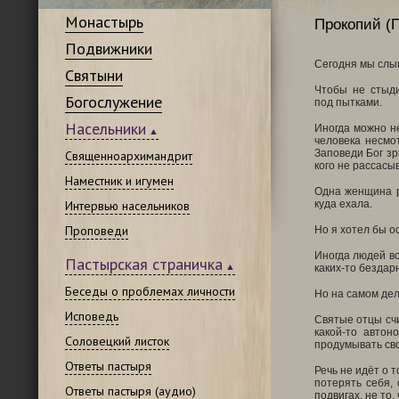
Монастырь
Прокопий (П
Подвижники
Сегодня мы слыш
Святыни
Чтобы не стыди
Богослужение
под пытками.
Насельники
Иногда можно н
человека несмо
Заповеди Бог зр
Священноархимандрит
кого не рассасы
Наместник и игумен
Одна женщина р
Интервью насельников
куда ехала.
Проповеди
Но я хотел бы о
Иногда людей во
Пастырская страничка
каких-то бездар
Беседы о проблемах личности
Но на самом дел
Исповедь
Святые отцы счи
какой-то автон
Соловецкий листок
продумывать сво
Ответы пастыря
Речь не идёт о 
потерять себя, 
Ответы пастыря (аудио)
подвигах, не то,