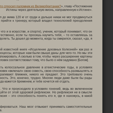
Что спросил паломник из Великобритании?
», главу «Постижение
Истины через деятельную жизнь, направленную к Истине».
 до жима 120 кг от груди и дальше никак не мог продвинуться
, прийти к тренеру, который владел технологией преодоления
то и в искусстве, и спорте), ученик, который понимает, что он
тественно, если ты просишь научить тебя, – то оставляешь за
олеть. Ты дошел до момента, когда ты смирился, сказал, «да, я
ей известной книге «Исцеление духовных болезней» как раз и
процессы, которые нам были свыше даны для чего-то. Но мы эти
блокировать. А сколько в том, чтобы через расширение картины
овек соответствовал тому, что было о нём задумано [Богом].
ь колоссальное давление в атеистические годы, в условиях
ловек «включал» свою совесть, свою способность размышлять и
рагивают ближних, никого не предают. Это требовало очень
ьность. Это, конечно, трудно. Многие люди даже были бы рады
да кажется бременем, и тебе хочется её отдать.
 Что и происходило в условиях гонений, ведь во включенном
 уйти от этой здоровой рефлексии. Но рефлексия не в смысле
ия – это способность понять кто я, где я нахожусь, в какой
рофироваться. Наш мозг отвыкает принимать самостоятельные
а.