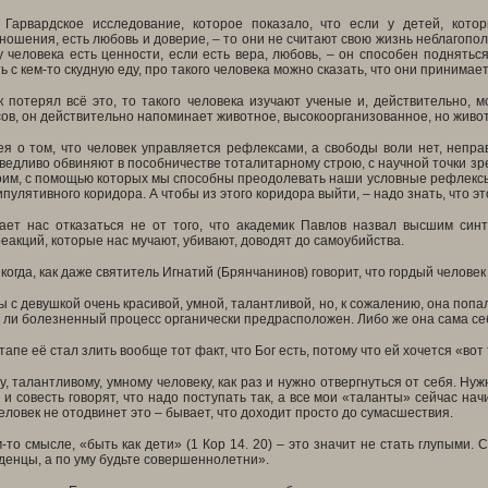
 Гарвардское исследование, которое показало, что если у детей, кото
ношения, есть любовь и доверие, – то они не считают свою жизнь неблагопо
у человека есть ценности, если есть вера, любовь, – он способен поднятьс
ь с кем-то скудную еду, про такого человека можно сказать, что они принима
 потерял всё это, то такого человека изучают ученые и, действительно, м
ов, он действительно напоминает животное, высокоорганизованное, но животн
ея о том, что человек управляется рефлексами, а свободы воли нет, непра
ведливо обвиняют в пособничестве тоталитарному строю, с научной точки зре
им, с помощью которых мы способны преодолевать наши условные рефлексы,
пулятивного коридора. А чтобы из этого коридора выйти, – надо знать, что эт
ает нас отказаться не от того, что академик Павлов назвал высшим синт
еакций, которые нас мучают, убивают, доводят до самоубийства.
 когда, как даже святитель Игнатий (Брянчанинов) говорит, что гордый челове
 с девушкой очень красивой, умной, талантливой, но, к сожалению, она попала
 ли болезненный процесс органически предрасположен. Либо же она сама се
тапе её стал злить вообще тот факт, что Бог есть, потому что ей хочется «вот
у, талантливому, умному человеку, как раз и нужно отвергнуться от себя. Нуж
 и совесть говорят, что надо поступать так, а все мои «таланты» сейчас на
человек не отодвинет это – бывает, что доходит просто до сумасшествия.
м-то смысле, «быть как дети» (1 Кор 14. 20) – это значит не стать глупыми.
денцы, а по уму будьте совершеннолетни».