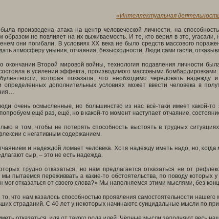
«Интеллектуальная деятельность 
 была произведена атака на центр человеческой личности, на способност
 образом не повлияет на их выживаемость. И те, кто верил в это, угасали, 
менем они погибали. В условиях
XX
века не было средств массового поражен
ать атмосферу уныния, отчаяния, безысходности. Люди сами гасли, отказыв
по окончании Второй мировой войны, технология подавления личности был
 состояла в усилении эффекта, производимого массовыми бомбардировками.
булентности, которая показала, что необходимо чередовать надежду и
 определенных дополнительных условиях может ввести человека в полут
ния…
 люди очень осмысленные, но большинство из нас всё-таки имеет какой-то
попробуем ещё раз, ещё, но в какой-то момент наступает отчаяние, состояние
лько в том, чтобы не потерять способность выстоять в трудных ситуациях.
флексии с негативным содержанием.
чаянием и надеждой ломает человека. Хотя надежду иметь надо, но, когда 
длагают сыр, – это не есть надежда.
которых трудно отказаться, но нам предлагается отказаться не от рефле
а мы пытаемся переживвать а какие-то обстоятельства, по поводу которых 
н мог отказаться от своего слова?» Мы наполняемся этими мыслями, без конц
 то, что нам казалось способностью проявления самостоятельности нашего м
ших страданий. С 40 лет у некоторых начинаютc суицидальные мысли по прич
уметь отказаться, идя от такого рода идей. Чёрные мысли заполняют весь наш 