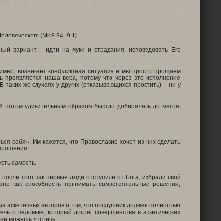
ловеческого (Мк 8.34–9.1).
ный вариант – идти на муки и страдания, исповедовать Его
пример, возникает конфликтная ситуация и мы просто прощаем
сь проявляется наша вера, потому что через это исполнение
В таких же случаях у других (отказывающихся простить) – ни у
 И потом удивительным образом быстро добиралась до места,
ься себя». Им кажется, что Православие хочет из них сделать
 прощения.
есть самость.
после того, как первые люди отступили от Бога, избрали свой
ано как способность принимать самостоятельные решения,
ьма аскетичных авторов о том, что послушник должен полностью
Речь о человеке, который достиг совершенства в аскетических
ы не можешь достичь.