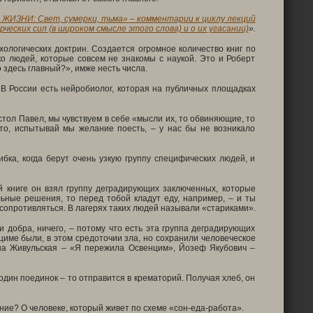
ЖИЗНИ: Свет, сумерки, тьма» – комментарии к циклу лекций
ческих сил (в широком смысле этого слова) и о их угасании)
»
.
ологических доктрин. Создается огромное количество книг по
ко людей, которые совсем не знакомы с наукой. Это и Роберт
 здесь главный?», имже несть числа.
. В России есть нейробиолог, которая на публичных площадках
стол Павел, мы чувствуем в себе «мысли их, то обвиняющие, то
 то, испытывай мы желание поесть, – у нас бы не возникало
бка, когда берут очень узкую группу специфических людей, и
й книге он взял группу деградирующих заключенных, которые
ьные решения, то перед тобой кладут еду, например, – и ты
 сопротивляться. В лагерях таких людей называли «стариками».
ни добра, ничего, – потому что есть эта группа деградирующих
име были, в этом средоточии зла, но сохранили человеческое
ина Живульская – «Я пережила Освенцим», Йозеф Якубович –
один поединок – то отправится в крематорий. Получая хлеб, он
ение? О человеке, который живет по схеме «сон-еда-работа».