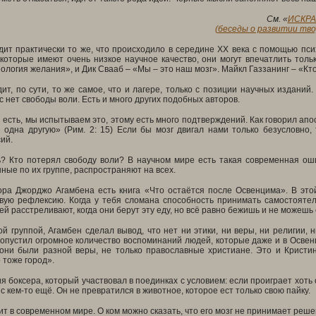
См.
«
ИСКРА 
(беседы о развитии твор
дит практически то же, что происходило в середине
XX
века с помощью псих
которые имеют очень низкое научное качество, они могут впечатлить толь
ология желания», и Дик Свааб – «Мы – это наш мозг». Майкл Газзанинг – «Кто
ит, по сути, то же самое, что и лагере, только с позиции научных изданий
ас нет свободы воли. Есть и много других подобных авторов.
 есть, мы испытываем это, этому есть много подтверждений. Как говорил апо
одна другую» (Рим. 2: 15) Если бы мозг двигал нами только безусловно,
ий.
ь? Кто потерял свободу воли? В научном мире есть такая современная оши
ные по их группе, распространяют на всех.
тора Джорджо Агамбена есть книга «Что остаётся после Освенцима». В это
вую рефлексию. Когда у тебя сломана способность принимать самостоятел
ей расстреливают, когда они берут эту еду, но всё равно бежишь и не можешь
й группой, Агамбен сделал вывод, что нет ни этики, ни веры, ни религии, 
опустил огромное количество воспоминаний людей, которые даже и в Освенц
 они были разной веры, не только православные христиане. Это и Крист
 тоже город».
я боксера, который участвовал в поединках с условием: если проиграет хоть 
с кем-то ещё. Он не превратился в животное, которое ест только свою пайку.
ит в современном мире. О ком можно сказать, что его мозг не принимает реш