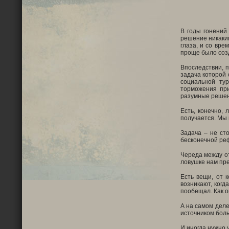
В годы гонений
решение никаким
глаза, и со вре
проще было созд
Впоследствии, 
задача которой
социальной тур
торможения при
разумные реше
Есть, конечно,
получается. Мы 
Задача – не сто
бесконечной ре
Череда между от
ловушке нам пре
Есть вещи, от 
возникают, когд
пообещал. Как о
А на самом деле
источником боль
И иногда нужно 