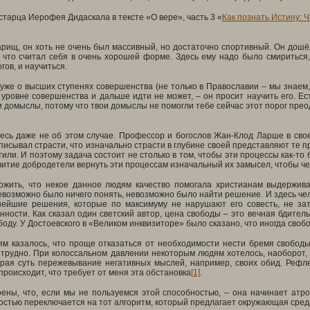
старца Иерофея Дидаскала в тексте «О вере», часть 3 «
Как познать Истину: 
рищ, он хоть не очень был массивный, но достаточно спортивный. Он дошёл
, что считал себя в очень хорошей форме. Здесь ему надо было смириться
гов, и научиться.
 уже о высших ступенях совершенства (не только в Православии – мы знаем, ч
 уровне совершенства и дальше идти не может, – он просит научить его. Ес
и домыслы, потому что твои домыслы не помогли тебе сейчас этот порог преод
десь даже не об этом случае. Профессор и богослов Жан-Клод Ларше в сво
описывал страсти, что изначально страсти в глубине своей представляют те 
или. И поэтому задача состоит не столько в том, чтобы эти процессы как-то 
витие добродетели вернуть эти процессам изначальный их замысел, чтобы чел
жить, что некое данное людям качество помогала христианам выдерживат
невозможно было ничего понять, невозможно было найти решение. И здесь че
ейшие решения, которые по максимуму не нарушают его совесть, не зат
ности. Как сказал один светский автор, цена свободы – это вечная бдител
боду. У Достоевского в «Великом инквизиторе» было сказано, что иногда свобо
м казалось, что проще отказаться от необходимости нести бремя свободы.
 трудно. При колоссальном давлении некоторым людям хотелось, наоборот,
рая суть пережевывание негативных мыслей, например, своих обид. Рефлекс
 происходит, что требует от меня эта обстановка
[1]
.
оены, что, если мы не пользуемся этой способностью, – она начинает ат
стью переключается на тот алгоритм, который предлагает окружающая сред