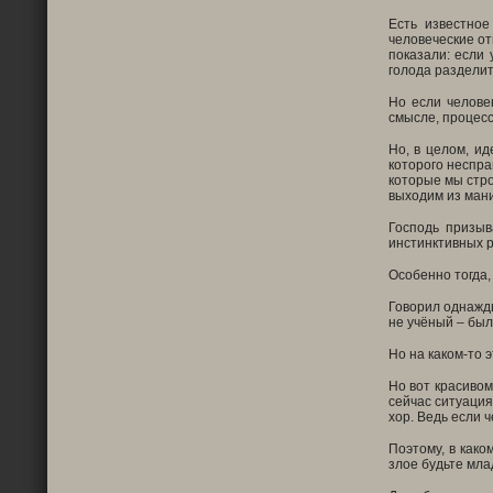
Есть известное
человеческие от
показали: если 
голода разделит
Но если человек
смысле, процесс
Но, в целом, ид
которого неспра
которые мы стро
выходим из мани
Господь призыв
инстинктивных р
Особенно тогда,
Говорил однажды
не учёный – был
Но на каком-то э
Но вот красивом
сейчас ситуация
хор. Ведь если 
Поэтому, в како
злое будьте мла