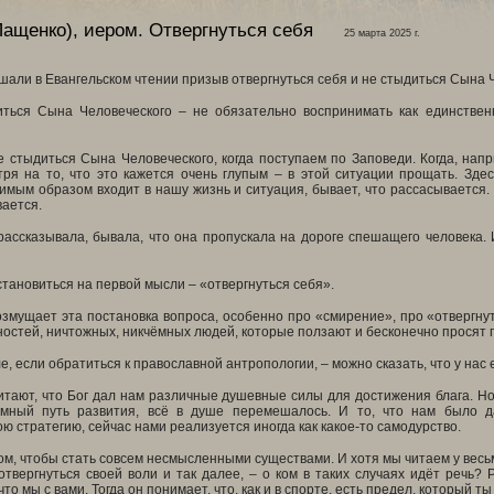
ащенко), иером.
Отвергнуться себя
25 марта 2025 г.
али в Евангельском чтении призыв отвергнуться себя и не стыдиться Сына Че
ться Сына Человеческого – не обязательно воспринимать как единствен
е стыдиться Сына Человеческого, когда поступаем по Заповеди. Когда, на
тря на то, что это кажется очень глупым – в этой ситуации прощать. Зде
имым образом входит в нашу жизнь и ситуация, бывает, что рассасывается. 
вается.
ассказывала, бывала, что она пропускала на дороге спешащего человека.
становиться на первой мысли – «отвергнуться себя».
змущает эта постановка вопроса, особенно про «смирение», про «отвергнут
ностей, ничтожных, никчёмных людей, которые ползают и бесконечно просят
е, если обратиться к православной антропологии, – можно сказать, что у нас 
тают, что Бог дал нам различные душевные силы для достижения блага. Но 
омный путь развития, всё в душе перемешалось. И то, что нам было д
ю стратегию, сейчас нами реализуется иногда как какое-то самодурство.
том, чтобы стать совсем несмысленными существами. И хотя мы читаем у вес
отвергнуться своей воли и так далее, – о ком в таких случаях идёт речь? 
 что мы с вами. Тогда он понимает, что, как и в спорте, есть предел, который т