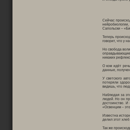
Сейчас происхо
нейробиологии, 
Сапольски – «Би
Теперь происход
говорит, что у н
Но свобода воли
оправдывающие 
никаких рефлекс
О ком идёт реч
данные, получен
У светского ав
потеряли здоро
видишь, что люд
Наблюдая за это
людей. Но он пр
достоинство. И
«Освенцим – это
Известна истори
делил этот хлеб 
Так же происход