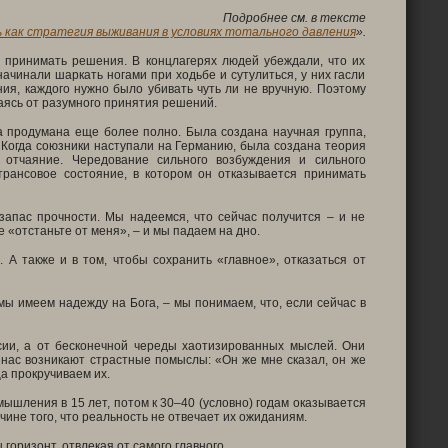
Подробнее см. в тексте
как стратегия выживания в условиях тотального давления
».
ь принимать решения. В концлагерях людей убеждали, что их
начинали шаркать ногами при ходьбе и сутулиться, у них гасли
ия, каждого нужно было убивать чуть ли не вручную. Поэтому
аясь от разумного принятия решений.
а продумана еще более полно. Была создана научная группа,
 Когда союзники наступали на Германию, была создана теория
 отчаяние. Чередование сильного возбуждения и сильного
рансовое состояние, в котором он отказывается принимать
 запас прочности. Мы надеемся, что сейчас получится – и не
 «отстаньте от меня», – и мы падаем на дно.
 А также и в том, чтобы сохранить «главное», отказаться от
мы имеем надежду на Бога, – мы понимаем, что, если сейчас в
ксии, а от бесконечной череды хаотизированных мыслей. Они
у нас возникают страстные помыслы: «Он же мне сказал, он же
а прокручиваем их.
ышления в 15 лет, потом к 30–40 (условно) годам оказывается
ине того, что реальность не отвечает их ожиданиям.
горизонт, отвлекая от самого главного.