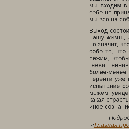
мы входим в 
себе не прин
мы все на се
Выход состои
нашу жизнь, 
не значит, ч
себе то, что
режим, чтоб
гнева, нена
более-менее
перейти уже 
испытание со
можем увиде
какая страст
иное сознани
Подро
«
Главная про