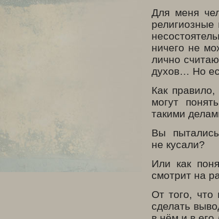
Для меня чел
религиозные 
несостоятель
ничего не мо
лично считаю
духов… Но ес
Как правило,
могут понят
такими делам
Вы пытались
не кусали?
Или как пон
смотрит на р
От того, что
сделать выво
в нём и в его