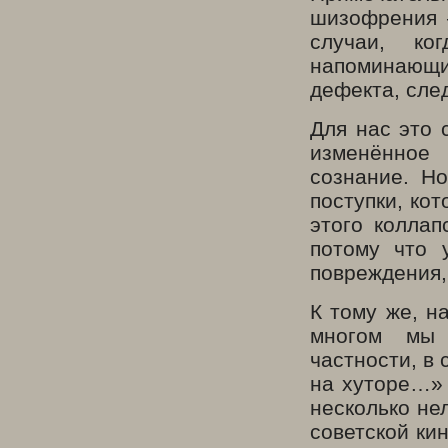
шизофрения –
случаи, ко
напоминающи
дефекта, сле
Для нас это 
изменённое
сознание. Н
поступки, ко
этого коллап
потому что 
повреждения,
К тому же, н
многом мы 
частности, в
на хуторе…» 
несколько не
советской ки