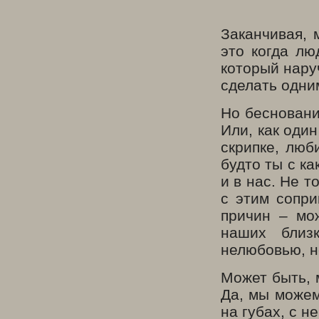
Заканчивая, 
это когда лю
который нару
сделать одни
Но беснование
Или, как один
скрипке, люб
будто ты с к
и в нас. Не 
с этим сопри
причин – мож
наших близ
нелюбовью, н
Может быть, 
Да, мы можем
на губах, с н