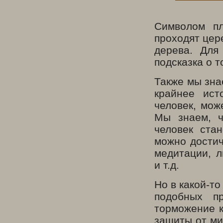
Символом пл
проходят цер
дерева. Для
подсказка о т
Также мы зна
крайнее ист
человек, мож
Мы знаем, ч
человек ста
можно достич
медитации, л
и т.д.
Но в какой-то
подобных пр
торможение к
защиты от ми