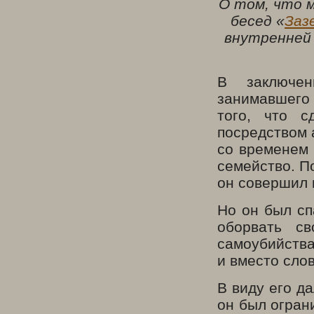
О том, что 
бесед «
Заз
внутренней 
В заключен
занимавшего
того, что 
посредством 
со временем 
семейство. По
он совершил 
Но он был спа
оборвать с
самоубийства
и вместо слов
В виду его д
он был огран