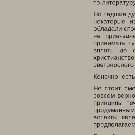
то литератур
Но падшие ду
некоторые и
обладали сп
не привязан
принимать ту
вплоть до с
христианств
светоносного
Конечно, ест
Не стоит сме
совсем верно
принципы те
продуманным 
аспекты явл
предполагаем