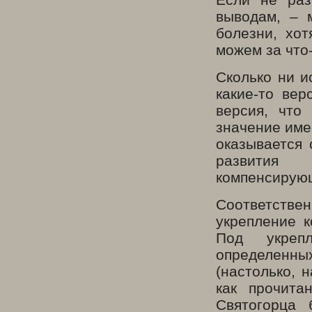
выводам, – 
болезни, хо
можем за что-
Сколько ни и
какие-то вер
версия, что
значение име
оказывается 
развития 
компенсирующ
Соответстве
укрепление к
Под укреп
определенны
(настолько, 
как прочита
Святогорца 