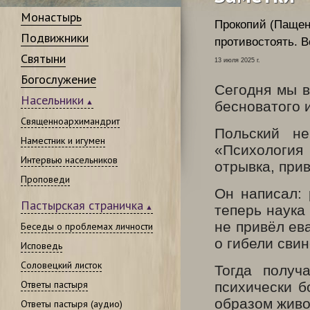
Монастырь
Прокопий (Пащен
Подвижники
противостоять. 
Святыни
13 июля 2025 г.
Богослужение
Сегодня мы в
Насельники
бесноватого и
Священноархимандрит
Польский н
Наместник и игумен
«Психология
Интервью насельников
отрывка, прив
Проповеди
Он написал: 
Пастырская страничка
теперь наука
не привёл ев
Беседы о проблемах личности
о гибели свин
Исповедь
Соловецкий листок
Тогда получ
Ответы пастыря
психически 
образом живо
Ответы пастыря (аудио)