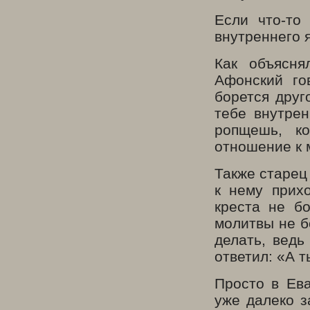
Если что-то
внутреннего 
Как объясн
Афонский го
борется друг
тебе внутрен
ропщешь, ко
отношение к м
Также старец
к нему прих
креста не б
молитвы не б
делать, ведь
ответил: «А т
Просто в Ев
уже далеко з