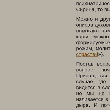
психиатриче
Сирина, то в
Можно и друг
описав духов
помогают нам
коры можно
формируемых
режим, молит
страстей
»).
Постав вопр
вопрос, по
Причащения. 
случае, где
видится в сл
но мы не в
изливается в
дыре. И пот