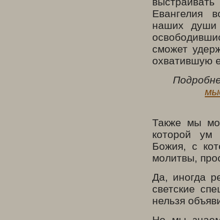
выстраивать
Евангелия в
наших души 
освободившис
сможет удерж
охватившую е
Подробне
мы
Также мы мо
которой ум 
Божия, с кот
молитвы, про
Да, иногда р
светские сп
нельзя объяв
Но мы знаем