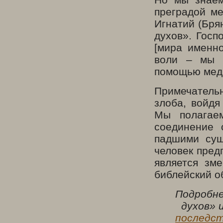
преградой ме
Игнатий (Бря
духов». Госп
[мира именно
воли – мы э
помощью меди
Примечатель
злоба, войдя
Мы полагаем
соединение 
падшими сущ
человек пред
является зм
библейский о
Подробне
духов» 
последст