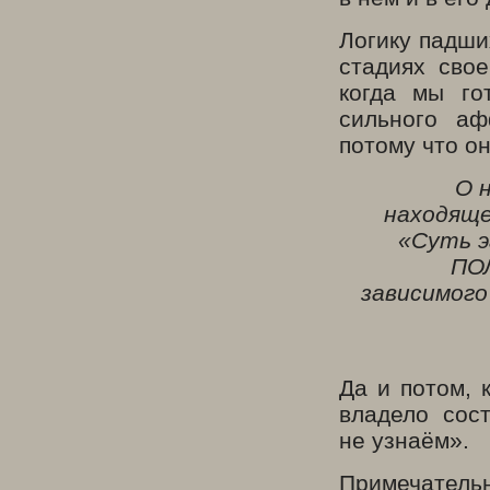
Логику падши
стадиях свое
когда мы го
сильного аф
потому что он
О 
находяще
«Суть э
ПОЛ
зависимого
Да и потом, 
владело сос
не узнаём».
Примечательн