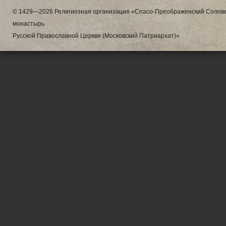
© 1429—2026 Религиозная организация «Спасо-Преображенский Солове
монастырь
Русской Православной Церкви (Московский Патриархат)»