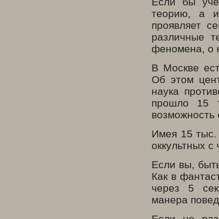
Если бы учё
теорию, а и
проявляет с
различные т
феномена, о 
В Москве ест
Об этом цент
наука против
прошло 15 т
возможность 
Имея 15 тыс.
оккультных с
Если вы, быт
Как в фантас
через 5 сек
манера пове
Если не раз