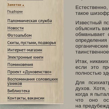
Заметки
Естественно,
Подборки
такое шизофр
Паломническая служба
Известный пс
Новости
объяснить ва
обманывает 
Фотоальбом
определения
Скиты, пустыни, подворья
органиче
Интернет-магазин
таинственно
Электронные книги
Итак, никаки
Поминовения
если это пр
Проект «Духовенство»
полностью зд
Воспоминания соловецких
Для психиат
узников
духов. Хотя,
Библиотека
когда я пыта
Контакты, вакансии
что оно ос
на предубежд