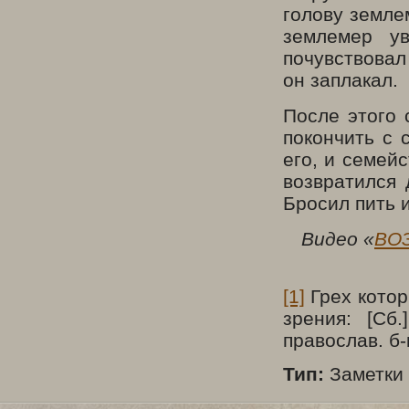
голову земле
землемер у
почувствова
он заплакал.
После этого 
покончить с 
его, и семей
возвратился 
Бросил пить 
Видео «
ВО
[1]
Грех котор
зрения: [Сб
православ. б-
Тип:
Заметки