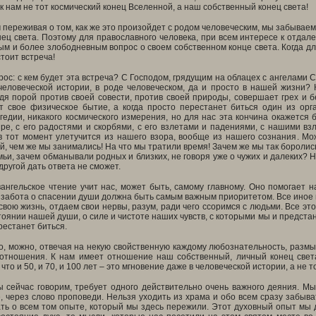
 к нам не тот космический конец Вселенной, а наш собственный конец света!
 переживая о том, как же это произойдет с родом человеческим, мы забываем,
ец света. Поэтому для православного человека, при всем интересе к отдал
м и более злободневным вопрос о своем собственном конце света. Когда для
тоит встреча!
рос: с кем будет эта встреча? С Господом, грядущим на облацех с ангелами 
человеческой истории, в роде человеческом, да и просто в нашей жизни? 
идя порой против своей совести, против своей природы, совершает грех и б
т свое физическое бытие, а когда просто перестанет биться один из орг
гедии, никакого космического измерения, но для нас эта кончина окажется
ире, с его радостями и скорбями, с его взлетами и падениями, с нашими вз
в тот момент улетучится из нашего взора, вообще из нашего сознания. Мо
й, чем же мы занимались! На что мы тратили время! Зачем же мы так боролис
ьи, зачем обманывали родных и близких, не говоря уже о чужих и далеких? Ну
другой дать ответа не сможет.
ангельское чтение учит нас, может быть, самому главному. Оно помогает 
 забота о спасении души должна быть самым важным приоритетом. Все иное 
вою жизнь, отдаем свои нервы, разум, ради чего ссоримся с людьми. Все эт
стоянии нашей души, о силе и чистоте наших чувств, с которыми мы и предстан
естанет биться.
о, можно, отвечая на некую свойственную каждому любознательность, размы
 отношения. К нам имеет отношение наш собственный, личный конец света
то и 50, и 70, и 100 лет – это мгновение даже в человеческой истории, а не 
ы сейчас говорим, требует одного действительно очень важного деяния. М
, через слово проповеди. Нельзя уходить из храма и обо всем сразу забыва
ть о всем том опыте, который мы здесь пережили. Этот духовный опыт мы д