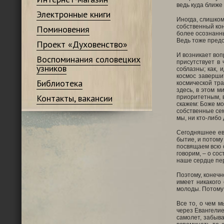
ведь куда ближе
Электронные книги
Иногда, слишком
собственный кон
Поминовения
более осознанны
Ведь тоже предс
Проект «Духовенство»
И возникает воп
Воспоминания соловецких
присутствует в 
узников
соблазны; как, 
космос заверши
Библиотека
космической тра
здесь, в этом м
Контакты, вакансии
приоритетным, 
скажем: Боже мо
собственные сем
мы, ни кто-либо 
Сегодняшнее ев
бытие, и потому
посвящаем всю с
говорим, – о со
наше сердце пер
Поэтому, конечн
имеет никакого
молоды. Потому ч
Все то, о чем м
через Евангелие
самолет, забыва