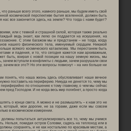
 что раньше всего этого, намного раньше, мы будем иметь свой
енной космической перспективе бытия вселенной, должен быть
 нас все закончится здесь, на земле? Что тогда с нами будет?
Своими, или с темной и страшной силой, которая также реально
Каждый ведь знает, как легко он поддается на искушения, на
еззаконие. С этим багажом мы и предстанем – не тогда, когда
анов нашего физического тела, именуемый сердцем. Никакой
 больше всякого космического катаклизма. Мы перестанем быть
летами и падения, и то, что сегодня кажется нам архиважным,
жет быть, взирая с новой позиции на нашу земную жизнь, мы
ь, зачем вступали в конфликты с людьми, зачем разрушали свои
, зачем все это?! Но эти вопросы повиснут – на них больше ни
нам понять, что наша жизнь здесь обусловливает наше вечное
нужно поставить на периферию. Никуда не денется то, чему мы
о периферийно по отношению к тому главному, о чем мы сейчас
ем пред Господом. И не когда весь мир погибнет, а просто когда
шлять о конце света. А можно и не размышлять – к нам это не
, который, мои дорогие, не за горами, даже если мы совсем
только в космическом измерении.
ы должны попытаться актуализировать все то, чему мы учимся
ть. Нельзя, покидая остров Соловки, садясь на теплоход или в
олжны сохранять, и не как ностальгию по красивым местам, а