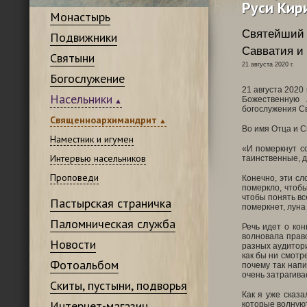
Руси Кир
Монастырь
Святейший 
Подвижники
Савватия и
Святыни
21 августа 2020 г.
Богослужение
21 августа 2020
Насельники
Божественную 
богослужения С
Священноархимандрит
Во имя Отца и С
Наместник и игумен
«И померкнут со
Интервью насельников
таинственные, д
Проповеди
Конечно, эти сл
померкло, чтоб
чтобы понять вс
Пастырская страничка
померкнет, луна 
Паломническая служба
Речь идет о ко
волновала право
Новости
разных аудитори
как бы ни смотр
Фотоальбом
почему так напи
очень затрагива
Скиты, пустыни, подворья
Как я уже сказа
Интернет-магазин
которые волнуют