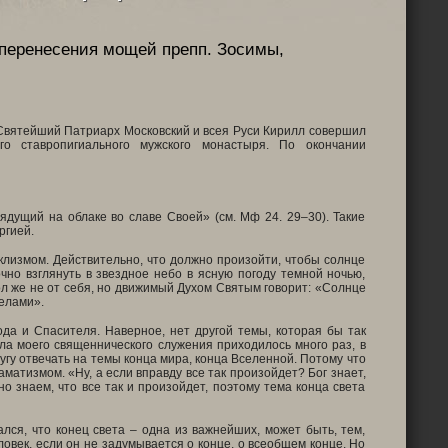
 перенесения мощей препп. Зосимы,
 Святейший Патриарх Московский и всея Руси Кирилл совершил
го ставропигиального мужского монастыря. По окончании
рядущий на облаке во славе Своей» (см. Мф 24. 29–30). Такие
ргией.
клизмом. Действительно, что должно произойти, чтобы солнце
чно взглянуть в звездное небо в ясную погоду темной ночью,
ол же не от себя, но движимый Духом Святым говорит: «Солнце
гелами».
да и Спасителя. Наверное, нет другой темы, которая бы так
ала моего священнического служения приходилось много раз, в
ругу отвечать на темы конца мира, конца Вселенной. Потому что
аматизмом. «Ну, а если вправду все так произойдет? Бог знает,
 знаем, что все так и произойдет, поэтому тема конца света
дался, что конец света – одна из важнейших, может быть, тем,
овек, если он не задумывается о конце, о всеобщем конце. Но