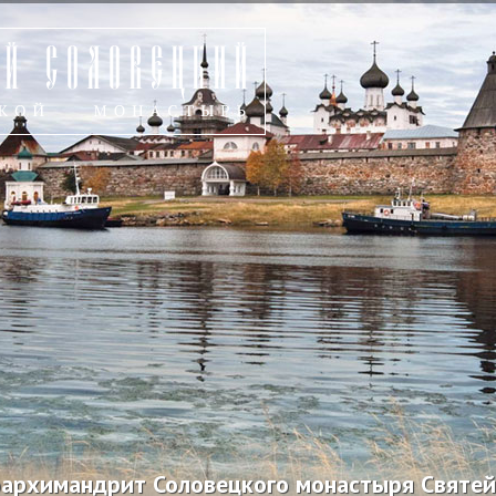
архимандрит Соловецкого монастыря Святей