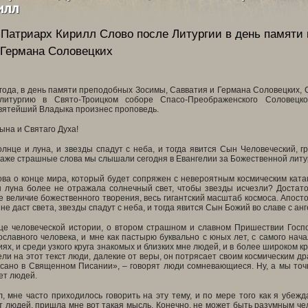
илл
Патриарх Кирилл
Слово после Литургии в день памяти
 Германа Соловецких
 года, в день памяти преподобных Зосимы, Савватия и Германа Соловецких,
литургию в Свято-Троицком соборе Спасо-Преображенского Соловецко
вятейший Владыка произнес проповедь.
ына и Святаго Духа!
лнце и луна, и звезды спадут с неба, и тогда явится Сын Человеческий, г
аже страшные слова мы слышали сегодня в Евангелии за Божественной литу
ова о конце мира, который будет сопряжен с невероятным космическим ката
ы луна более не отражала солнечный свет, чтобы звезды исчезли? Достато
е величие божественного творения, весь гигантский масштаб космоса. Апост
не даст света, звезды спадут с неба, и тогда явится Сын Божий во славе с ан
нце человеческой истории, о втором страшном и славном Пришествии Госпо
славного человека, и мне как пастырю буквально с юных лет, с самого нач
ях, и среди узкого круга знакомых и близких мне людей, и в более широком к
ели на этот текст люди, далекие от веры, он потрясает своим космическим др
сано в Священном Писании», – говорят люди сомневающиеся. Ну, а мы точно
ет людей.
л, мне часто приходилось говорить на эту тему, и по мере того как я убеж
 людей, пришла мне вот такая мысль. Конечно, не может быть разумным чел