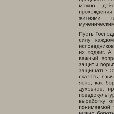
можно дейс
прохождения
житиями т
мученическим
Пусть Господ
силу каждом
исповедников
их подвиг. А
важный вопр
защиты веры?
защищать? От
сказать, язы
ясно, как бо
духовное, н
псевдокульт
выработку о
понимаемой 
нужно бороть