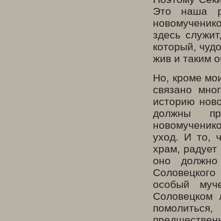
Это наша р
новомученико
здесь служит
который, чуд
жив и таким 
Но, кроме мо
связано мно
историю ново
должны пр
новомученик
уход. И то, 
храм, радует
оно должно
Соловецкого
особый муч
Соловецком 
помолитьс
предшественн