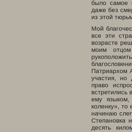
было самое 
даже без сме
из этой тюрь
Мой благочес
все эти стр
возрасте реш
моим отцом
рукоположит
благословени
Патриархом А
участия, но
право испро
встретились 
ему языком,
коленку», то 
начинаю слеп
Степановка н
десять кило