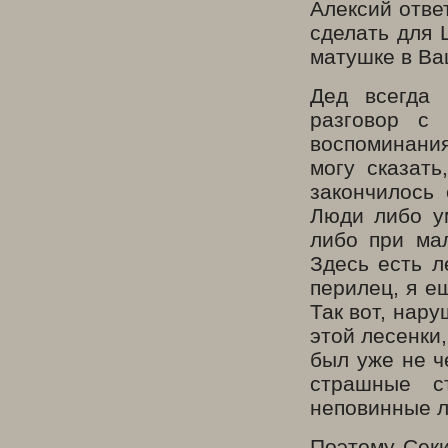
Алексий отве
сделать для 
матушке в Ва
Дед всегда 
разговор с
воспоминания
могу сказать
закончилось
Люди либо у
либо при ма
Здесь есть л
перилец, я е
Так вот, нар
этой лесенки,
был уже не ч
страшные с
неповинные л
Поэтому Секи