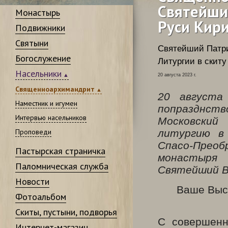
Святейши
Монастырь
Руси Кир
Подвижники
Святыни
Святейший Патр
Богослужение
Литургии в скиту
Насельники
20 августа 2023 г.
Священноархимандрит
20 августа
Наместник и игумен
попразднст
Интервью насельников
Московский
Проповеди
литургию в 
Спасо-Прео
Пастырская страничка
монастыря 
Паломническая служба
Святейший В
Новости
Ваше Выс
Фотоальбом
Скиты, пустыни, подворья
С совершенн
Интернет-магазин