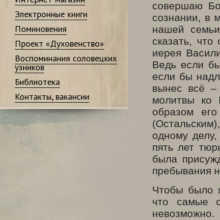
совершаю Бо
Электронные книги
сознании, в 
Поминовения
нашей семьи
сказать, что
Проект «Духовенство»
иерея Васили
Воспоминания соловецких
Ведь если бы
узников
если бы надл
Библиотека
вынес всё –
Контакты, вакансии
молитвы ко 
образом его
(Остальским
одному делу,
пять лет тюр
была присужд
пребывания н
Чтобы было я
что самые 
невозможно.