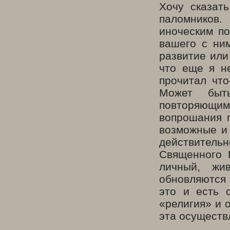
Хочу сказат
паломников.
иноческим по
вашего с ни
развитие или
что еще я н
прочитал что
Может быт
повторяющими
вопрошания п
возможные и 
действител
Священного П
личный, жи
обновляются 
это и есть 
«религия» и о
эта осуществ