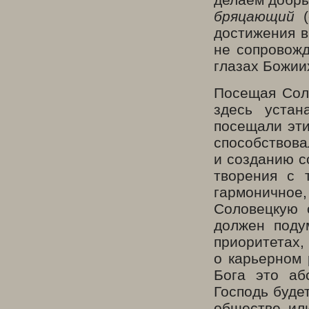
бряцающий
(
достижения в
не сопровож
глазах Божии
Посещая Соло
здесь устан
посещали эти
способствова
и созданию с
творения с 
гармоничное
Соловецкую 
должен поду
приоритетах, 
о карьерном 
Бога это аб
Господь буде
обществе ил