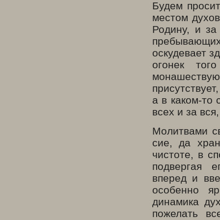
Будем просит
местом духов
Родину, и за
пребывающих
оскудевает з
огонек тог
монашествующ
присутствует
а в каком-то
всех и за вся
Молитвами св
сие, да хра
чистоте, в с
подвергая е
вперед и вв
особенно я
динамика дух
пожелать вс