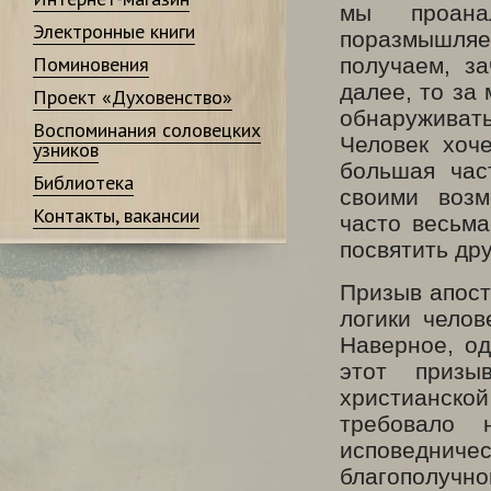
мы проана
Электронные книги
поразмышля
Поминовения
получаем, з
далее, то за
Проект «Духовенство»
обнаруживат
Воспоминания соловецких
Человек хоч
узников
большая час
Библиотека
своими возм
Контакты, вакансии
часто весьма
посвятить дру
Призыв апосто
логики челов
Наверное, од
этот призы
христианско
требовало 
исповеднич
благополучно