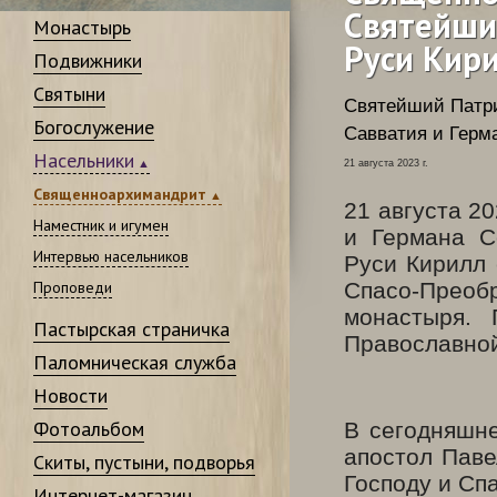
Святейши
Монастырь
Руси Кир
Подвижники
Святыни
Святейший Патр
Богослужение
Савватия и Герм
Насельники
21 августа 2023 г.
Священноархимандрит
21 августа 2
Наместник и игумен
и Германа С
Интервью насельников
Руси Кирилл
Проповеди
Спасо-Прео
монастыря. 
Пастырская страничка
Православной
Паломническая служба
Новости
Фотоальбом
В сегодняшне
апостол Паве
Скиты, пустыни, подворья
Господу и Сп
Интернет-магазин