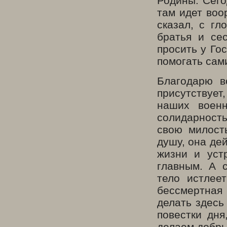
Родины. Сего
там идет воо
сказал, с г
братья и се
просить у Го
помогать сам
Благодарю в
присутствует,
наших воен
солидарность
свою милост
душу, она де
жизни и уст
главным. А 
тело истлее
бессмертная
делать здесь
повестки дня
делаем добры