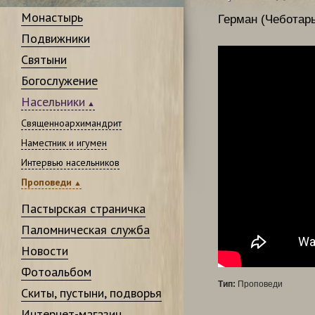
Монастырь
Герман (Чеботарь
Подвижники
Святыни
Богослужение
Насельники
Священноархимандрит
Наместник и игумен
Интервью насельников
Проповеди
Пастырская страничка
Паломническая служба
Новости
Фотоальбом
Тип:
Проповеди
Скиты, пустыни, подворья
Интернет-магазин