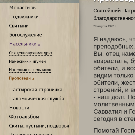
Монастырь
Святейший Патри
Подвижники
благодарственно
Святыни
20 августа 1992 г.
Богослужение
Я надеюсь, ч
Насельники
преподобных,
Священноархимандрит
Вы, отец наме
возрастать, 
Наместник и игумен
обители, и в
Интервью насельников
видим только
Проповеди
обители, жес
Пастырская страничка
строений, и 
- наш долг. 
Паломническая служба
молитвенным
Новости
Савватия и Г
Фотоальбом
сегодня в ст
Скиты, пустыни, подворья
Помогай Госпо
Интернет-магазин