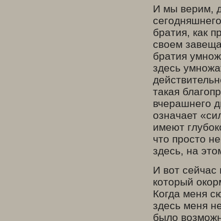
И мы верим, д
сегодняшнего
братия, как 
своем завещан
братия умножи
здесь умножа
действительн
такая благопр
вчерашнего д
означает «сил
имеют глубоко
что просто не
здесь, на это
И вот сейчас
который окор
Когда меня сю
здесь меня не
было возможно