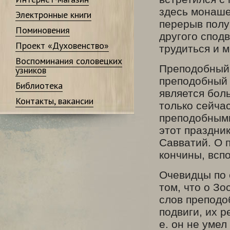
здесь монашес
Электронные книги
перерыв полу
Поминовения
другого спод
Проект «Духовенство»
трудиться и м
Воспоминания соловецких
Преподобный 
узников
преподобный 
Библиотека
является бол
Контакты, вакансии
только сейча
преподобными
этот праздни
Савватий. О 
кончины, вспо
Очевидцы по е
том, что о З
слов преподоб
подвиги, их 
е. он не умел