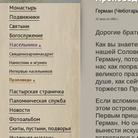
Монастырь
Герман (Чеботарь)
Подвижники
22 августа 1992 г.
Святыни
Дорогие брат
Богослужение
Как вы знает
Насельники
нашей Солове
Священноархимандрит
Герману, пото
Наместник и игумен
нас как попра
Интервью насельников
великого праз
Проповеди
душе, как се
торжество Пр
Пастырская страничка
Паломническая служба
Если вспомин
этом острове,
Новости
Первым прише
Фотоальбом
Герман. Но он
Скиты, пустыни, подворья
вынести иску
Интернет-магазин
встретился с