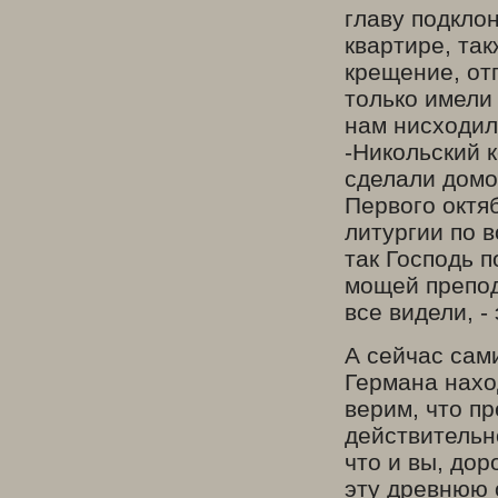
главу подкло
квартире, та
крещение, от
только имели
нам нисходил
-Никольский 
сделали домо
Первого октя
литургии по 
так Господь 
мощей препод
все видели, -
А сейчас сам
Германа наход
верим, что п
действительн
что и вы, дор
эту древнюю 