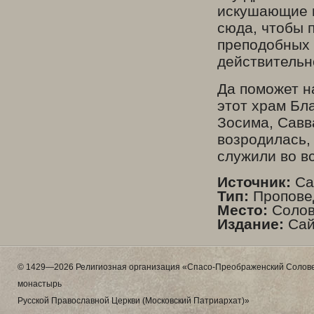
искушающие в
сюда, чтобы 
преподобных З
действительн
Да поможет н
этот храм Бл
Зосима, Савв
возродилась, 
служили во в
Источник:
Са
Тип:
Пропове
Место:
Солов
Издание:
Сай
© 1429—2026 Религиозная организация «Спасо-Преображенский Солове
монастырь
Русской Православной Церкви (Московский Патриархат)»