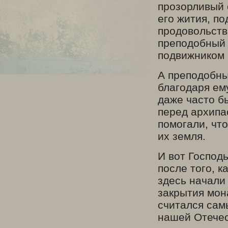
прозорливый с
его жития, п
продовольстви
преподобный 
подвижником 
А преподобны
благодаря ем
даже часто б
перед архипас
помогали, чт
их земля.
И вот Господ
после того, к
здесь начали
закрытия мон
считался сам
нашей Отечес