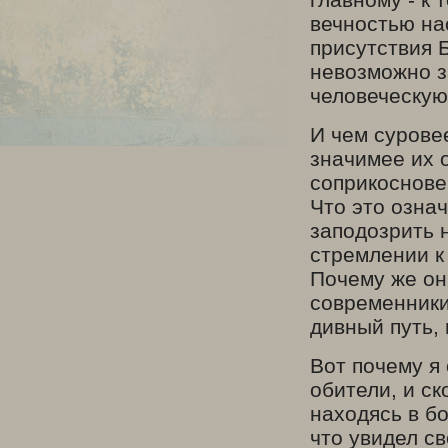
вечностью на
присутствия 
невозможно з
человеческую
И чем сурове
значимее их 
соприкоснове
Что это озна
заподозрить н
стремлении к 
Почему же он
современники
дивный путь, 
Вот почему я
обители, и ск
находясь в бо
что увидел с