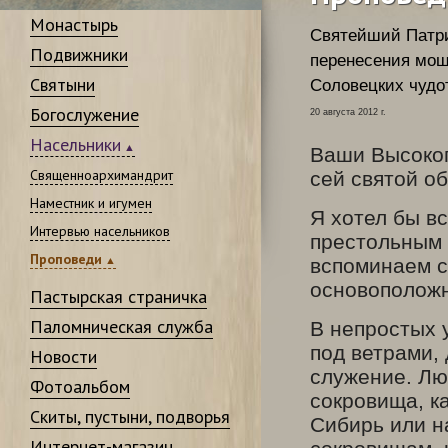
Монастырь
Святейший Патр
Подвижники
перенесения мощ
Святыни
Соловецких чудо
Богослужение
20 августа 2012 г.
Насельники
Ваши Высокоп
Священноархимандрит
сей святой об
Наместник и игумен
Я хотел бы в
Интервью насельников
престольным 
Проповеди
вспоминаем с
основоположн
Пастырская страничка
Паломническая служба
В непростых 
под ветрами,
Новости
служение. Лю
Фотоальбом
сокровища, к
Скиты, пустыни, подворья
Сибирь или н
Интернет-магазин