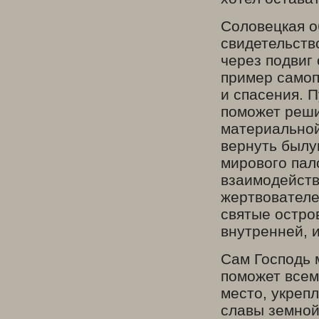
Соловецкая о
свидетельств
через подвиг
пример самоп
и спасения. 
поможет реши
материальной
вернуть былу
мирового пал
взаимодейств
жертвователе
святые остров
внутренней, 
Сам Господь 
поможет всем
место, укрепл
славы земной