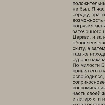
положительны
не был. Я ча
сердцу, брати
возможность 
погрузил мен
заточенного н
Церкви, и за 
обновленческ
скиту, а зате
там же наход
сурово наказ
По милости Б
привел его в 
освободился,
соприкоснове
воспоминания
часть своей 
и лагерях, и 
хотел остава