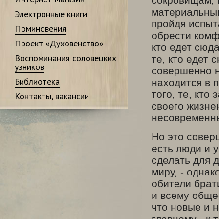
сокровищам, 
материальным
Электронные книги
пройдя испыт
Поминовения
обрести комф
Проект «Духовенство»
кто едет сюда
Воспоминания соловецких
те, кто едет 
узников
совершенно н
Библиотека
находится в 
того, те, кто
Контакты, вакансии
своего жизне
несовременн
Но это соверш
есть люди и 
сделать для 
миру, - одна
обители брат
и всему обще
что новые и 
главному - к 