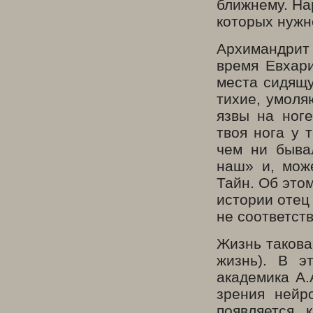
ближнему. На
которых нужн
Архимандрит 
время Евхар
места сидящу
тихие, умоля
язвы на ног
твоя нога у 
чем ни быва
наш» и, мож
Тайн. Об это
истории отец
не соответств
Жизнь такова
жизнь). В э
академика А.
зрения нейр
появляется 