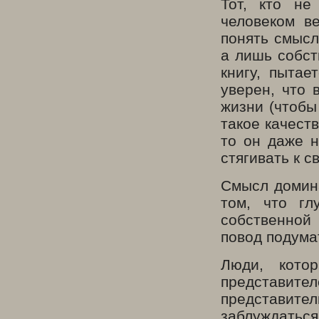
Тот, кто не
человеком в
понять смысл
а лишь собст
книгу, пытае
уверен, что 
жизни (чтобы
такое качеств
то он даже н
стягивать к 
Смысл домина
том, что гл
собственной 
повод подумат
Люди, кото
представител
представите
заблуждаться