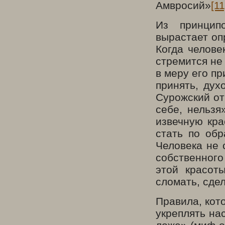
Амвросий»
[11
Из принцип
вырастает оп
Когда челове
стремится не
в меру его пр
принять, дух
Сурожский от
себе, нельзя
извечную кра
стать по обр
Человека не 
собственного
этой красот
сломать, сде
Правила, кот
укреплять на