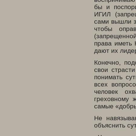
бы и поспор
ИГИЛ (запре
сами вышли з
чтобы опра
(запрещенно
права иметь 
дают их лиде
Конечно, под
свои страсти
понимать сут
всех вопросо
человек ох
греховному 
самые «добры
Не навязыва
объяснить су