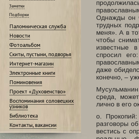
продолжила
Заметки
православн
Подборки
Однажды он 
трудных подр
Паломническая служба
меня». А в т
Новости
чтобы снима
Фотоальбом
известные в
Скиты, пустыни, подворья
спросил его
православны
Интернет-магазин
даже обиделс
Электронные книги
конечно, – у
Поминовения
Мусульманин
Проект «Духовенство»
среда, может
Воспоминания соловецких
лично в его 
узников
Библиотека
о. Прокопий:
разговоры об
Контакты, вакансии
вестись с оп
реальные ф