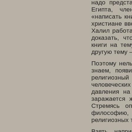
надо предста
Египта, чле
«написать кн
христиане вв
Халил работа
доказать, ч
книги на тем
другую тему 
Поэтому нель
знаем, появ
религиозный 
человечески
давления на
заражается 
Стремясь оп
философию,
религиозных 
Взять, напр