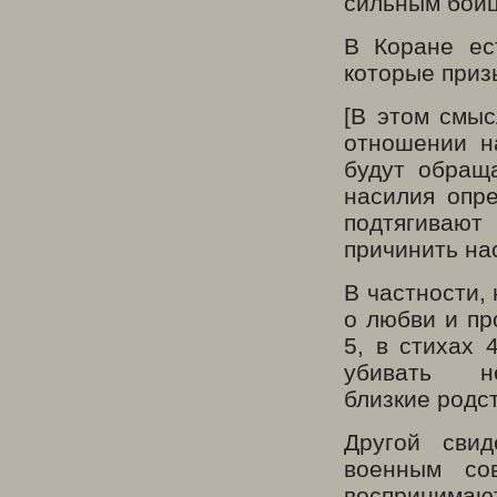
сильным бойц
В Коране ес
которые приз
[В этом смыс
отношении н
будут обращ
насилия опр
подтягивают
причинить на
В частности,
о любви и пр
5, в стихах 
убивать 
близкие родст
Другой сви
военным со
воспринимают