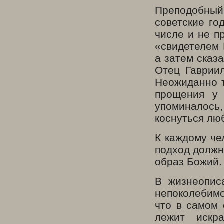
Преподобный 
советские го
числе и не п
«свидетелем 
а затем сказ
Отец Гавриил
Неожиданно т
прощения у 
упоминалось
коснуться лю
К каждому че
подход должн
образ Божий.
В жизнеопис
непоколебимо
что в самом 
лежит искр