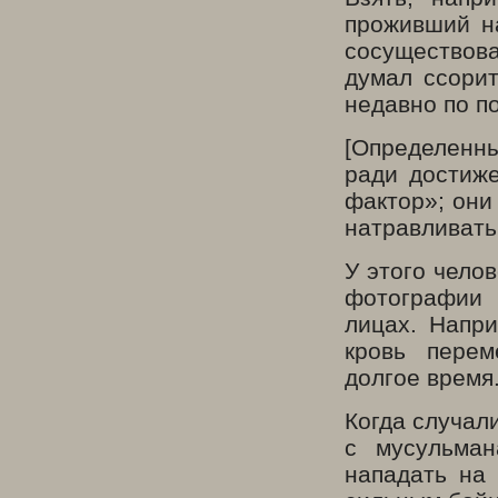
проживший на
сосуществова
думал ссорит
недавно по п
[Определенны
ради достиж
фактор»; они
натравливать 
У этого чело
фотографии 
лицах. Напри
кровь пере
долгое время
Когда случал
с мусульман
нападать на 