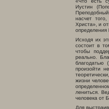
«Что есть с
Иустин (Поп
Преподобный 
насчет того
Христа», и от
определения 
Исходя их эт
состоит в то
чтобы подде
реально. Бл
благодатью 
произойти н
теоретически
жизни челове
определенном
лениться. Ве
человека от Б
Для выстраив