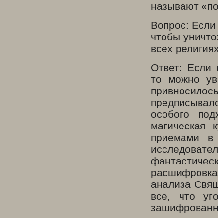
называют «по
Вопрос: Если
чтобы уничто
всех религия
Ответ: Если 
то можно ув
привносил
предписывал
особого под
магическая 
приемами в 
исследоват
фантастическ
расшифровка 
анализа Свящ
все, что уг
зашифрованны