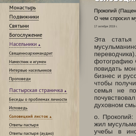
Монастырь
Прокопий (Пащен
Подвижники
О чем спросил м
Святыни
17 октября 2019 г.
Богослужение
Эта статья
Насельники
мусульмани
Священноархимандрит
переводчик
фотографию С
Наместник и игумен
повидать мон
Интервью насельников
бизнес и рус
Проповеди
чтобы получи
Пастырская страничка
семья не по
почувствовал
Беседы о проблемах личности
духовном смы
Исповедь
о. Прокопий:
Соловецкий листок
жил мусульма
Ответы пастыря
учебы в инс
Ответы пастыря (аудио)