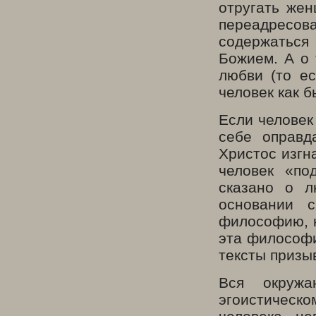
отругать жен
переадресов
содержаться
Божием. А о 
любви (то ес
человек как б
Если человек
себе оправд
Христос изгн
человек «по
сказано о л
основании 
философию, к
эта философи
тексты призы
Вся окружа
эгоистическ