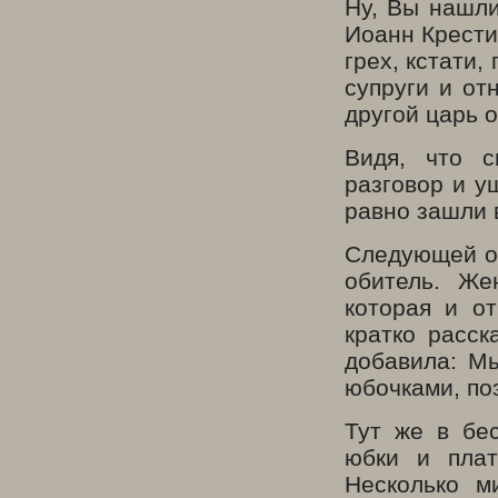
Ну, Вы нашли
Иоанн Крести
грех, кстати,
супруги и от
другой царь 
Видя, что с
разговор и у
равно зашли 
Следующей ос
обитель. Же
которая и о
кратко расс
добавила: Мы
юбочками, по
Тут же в бе
юбки и плат
Несколько м