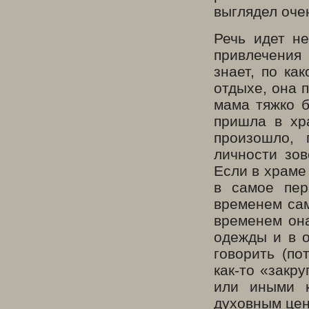
выглядел оче
Речь идет н
привлечения 
знает, по ка
отдыхе, она 
мама тяжко б
пришла в хр
произошло, 
личности зов
Если в храме 
в самое пер
временем сам
временем она
одежды и в о
говорить (по
как-то «закру
или иными к
духовным цен