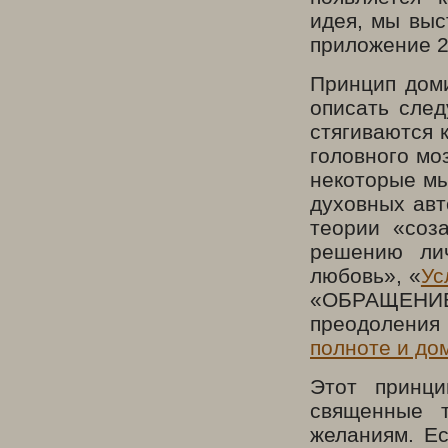
идея, мы выс
приложение 2
Принцип доми
описать сле
стягиваются 
головного мо
некоторые мы
духовных авт
теории «соз
решению лич
любовь», «
Ус
«ОБРАЩЕНИЕ
преодоления
полноте и до
Этот принци
священные 
желаниям. Ес