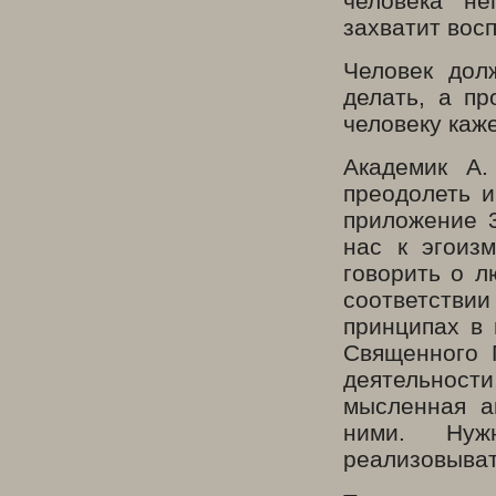
человека не
захватит восп
Человек дол
делать, а пр
человеку каж
Академик А.
преодолеть и
приложение 3
нас к эгоиз
говорить о л
соответстви
принципах в 
Священного 
деятельности
мысленная а
ними. Нуж
реализовыват