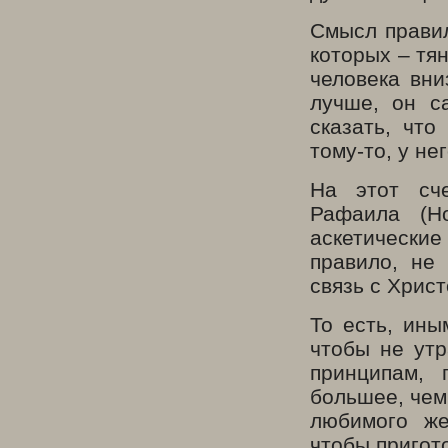
Смысл правил
которых – тян
человека вни
лучше, он с
сказать, что
тому-то, у не
На этот сч
Рафаила (Но
аскетические
правило, не
связь с Христ
То есть, ины
чтобы не ут
принципам, 
большее, чем
любимого же
чтобы пригото