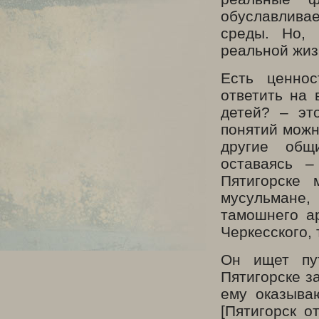
обуславлива
среды. Но, 
реальной жиз
Есть ценнос
ответить на 
детей?
–
это
понятий можн
другие общ
оставаясь
–
Пятигорске 
мусульмане
тамошнего а
Черкесского, 
Он ищет пут
Пятигорске за
ему оказываю
[Пятигорск о