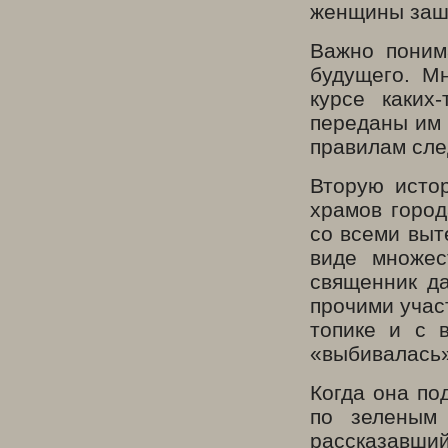
женщины зашл
Важно поним
будущего. М
курсе каких
переданы им 
правилам сле
Вторую исто
храмов город
со всеми выт
виде множес
священник да
прочими учас
топике и с 
«выбивалась»
Когда она по
по зеленым 
рассказавши