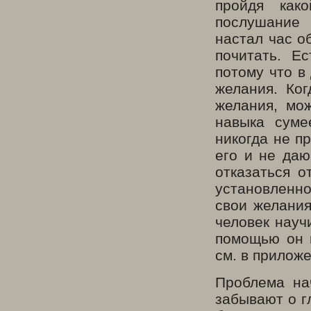
пройдя как
послушание
настал час о
почитать. Е
потому что в
желания. Ко
желания, мо
навыка суме
никогда не п
его и не даю
отказаться о
установленн
свои желания
человек науч
помощью он 
см. в приложе
Проблема на
забывают о г