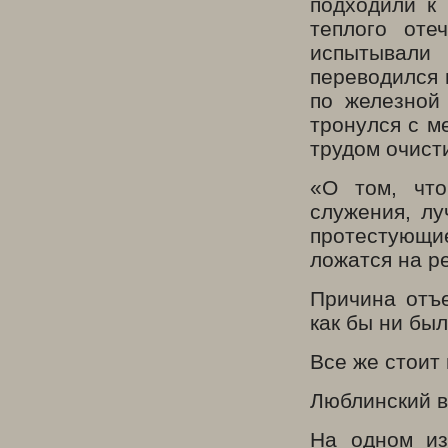
подходили к 
теплого оте
испытывали
переводился 
по железной
тронулся с м
трудом очист
«О том, что
служения, лу
протестующ
ложатся на р
Причина отъ
как бы ни бы
Все же стоит
Люблинский в
На одном из