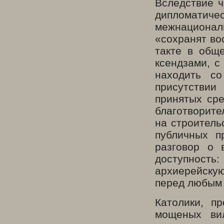
Вследствие ч
дипломати
межнационал
«сохранят во
такте в общ
ксендзами, с
находить с
присутстви
принятых ср
благотворите
на строитель
публичных п
разговор о 
доступност
архиерейску
перед любым
Католики, п
мощеных вил