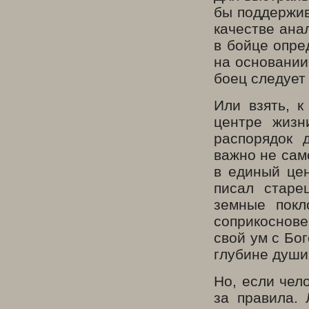
бы поддержив
качестве ана
в бойце опре
на основании
боец следует
Или взять, к
центре жизн
распорядок 
важно не само
в единый цен
писал старе
земные покл
соприкоснов
свой ум с Бо
глубине души
Но, если чел
за правила. 