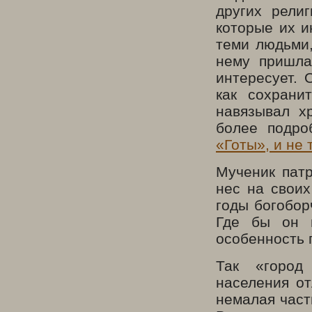
других рели
которые их и
теми людьми,
нему пришла
интересует. 
как сохрани
навязывал х
более подро
«Готы», и не 
Мученик пат
нес на своих
годы богобор
Где бы он 
особенность 
Так «город
населения от
немалая част