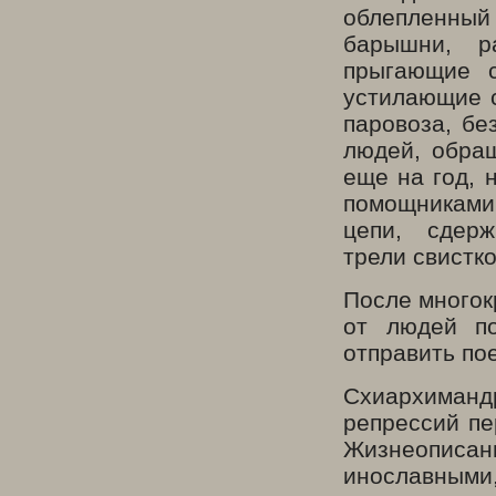
облепленный 
барышни, р
прыгающие 
устилающие 
паровоза, бе
людей, обращ
еще на год, 
помощниками
цепи, сдер
трели свистк
После многок
от людей п
отправить по
Схиархиман
репрессий пе
Жизнеописани
инославными,