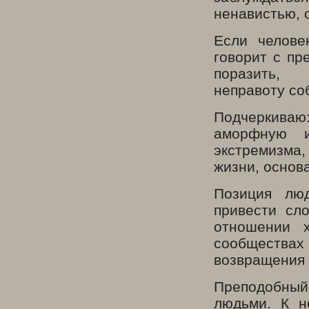
ненавистью, 
Если челове
говорит с пр
поразить
неправоту со
Подчеркиваю:
аморфную 
экстремизма
жизни, основ
Позиция лю
привести сло
отношении х
сообществах
возвращения 
Преподобны
людьми. К н