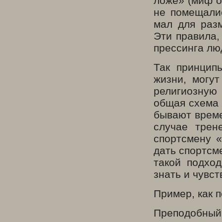
ложе» (миф о
не помещалис
мал для разм
Эти правила,
прессинга лю
Так принцип
жизни, могут
религиозную
общая схема 
бывают време
случае трен
спортсмену 
дать спортсм
такой подхо
знать и чувс
Пример, как 
Преподобный