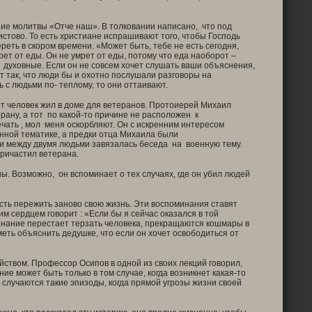
ие молитвы «Отче наш». В толковании написано, что под
тово. То есть христиане испрашивают того, чтобы Господь
реть в скором времени. «Может быть, тебе не есть сегодня,
мрет от еды. Он не умрет от еды, потому что еда наоборот –
лы духовные. Если он не совсем хочет слушать ваши объяснения,
т так, что люди бы и охотно послушали разговоры на
 с людьми по- теплому, то они оттаивают.
 человек жил в доме для ветеранов. Протоиерей Михаил
рану, а тот по какой-то причине не расположен к
ечать , мол меня оскорбляют. Он с искренним интересом
нной тематике, а предки отца Михаила были
и между двумя людьми завязалась беседа на военную тему.
причастил ветерана.
. Возможно, он вспоминает о тех случаях, где он убил людей
ть пережить заново свою жизнь. Эти воспоминания ставят
им сердцем говорит : «Если бы я сейчас оказался в той
оминание перестает терзать человека, прекращаются кошмары в
ть объяснить дедушке, что если он хочет освободиться от
твом. Профессор Осипов в одной из своих лекций говорил,
е может быть только в том случае, когда возникнет какая-то
случаются такие эпизоды, когда прямой угрозы жизни своей