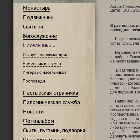
Монастырь
Автор:
Иеромона
Дата:
10.03.201
Подвижники
Святыни
В разговорах д
проходила возд
Богослужение
Вы рассказывали
уст вы слышали 
Насельники
На совести у де
Священноархимандрит
недоброе. Бывае
на неоправданн
Наместник и игумен
В разговорах с
Интервью насельников
представляются 
беспомощностью,
Проповеди
чувство, к кото
должен свободно
Пастырская страничка
для дедушки. Пр
Паломническая служба
Например, он не
ангелы дозволил
Новости
всеми человек с
последствиями, 
ведь вы же знае
Фотоальбом
или он был неви
либо грех и нес
Скиты, пустыни, подворья
души. Сознание 
даровать челове
Интернет-магазин