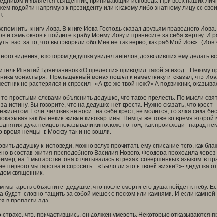
редником и является священник, принимающий исповедь. При всех наших личн
ем подойти напрямую к президенту или к какому-либо знатному лицу со сво
ц.
омнить книгу Иова. В книге Иова Господь сказал друзьям праведного Иова, 
ов и семь овнов и пойдите к рабу Моему Иову и принесите за себя жертву. И р
ть вас за то, что вы говорили обо Мне не так верно, как раб Мой Иов». (Иов 4
го видения, в котором дедушка увидел ангелов, дозволивших ему делать все
тель Игнатий Брянчанинов «О прелести» приводил такой эпизод. Некому п
ника монастыря. Прельщенный монах пошел к наместнику и сказал, что Иоан
естник не растерялся и спросил : «А где же твой нож?» А подвижник, оказыва
 простыми словами объяснить дедушке, что такое прелесть. По мысли святи
за истину. Вы говорите, что на дедушке нет креста. Нужно сказать, что крес
ежилетом. Если человек не носит на себе крест, не молится, то злая сила б
 показывая как бы некие живые кинокартины. Немцы же тоже во время второ
однятия духа немцев показывали киносюжет о том, как происходит парад не
то время немцы в Москву так и не вошли.
ить дедушку к исповеди, можно вслух прочитать ему описание того, как бл
но в состав жития преподобного Василия Нового. Феодора проходила через 2
ример, на 1 мытарстве она отчитывалась в грехах, совершенных языком в праз
е первого мытарства и спросить : «Было ли это в твоей жизни?»- дедушка отв
дом священник.
ытарств объясните дедушке, что после смерти его душа пойдет к небу. Есл
а будет словно тащить за собой мешок с песком или камнями. И если камней 
ся в пропасти ада.
страхе, что, причастившись, он должен умереть. Некоторые отказываются при