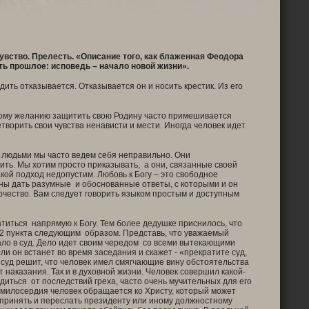
чувство. Прелесть. «Описание того, как блаженная Феодора
ь прошлое: исповедь – начало новой жизни».
ть отказывается. Отказывается он и носить крестик. Из его
стому желанию защитить свою Родину часто примешивается
творить свои чувства ненависти и мести. Иногда человек идет
 людьми мы часто ведем себя неправильно. Они
ть. Мы хотим просто приказывать, а они, связанные своей
ой подход недопустим. Любовь к Богу – это свободное
жны дать разумные и обоснованные ответы, с которыми и он
рчество. Вам следует говорить языком простым и доступным
титься напрямую к Богу. Тем более дедушке приснилось, что
и 2 пункта следующим образом. Представь, что уважаемый
пало в суд. Дело идет своим чередом со всеми вытекающими
 он встанет во время заседания и скажет - «прекратите суд,
 суд решит, что человек имел смягчающие вину обстоятельства
 наказания. Так и в духовной жизни. Человек совершил какой-
диться от последствий греха, часто очень мучительных для его
 милосердия человек обращается ко Христу, который может
 принять и переслать президенту или иному должностному