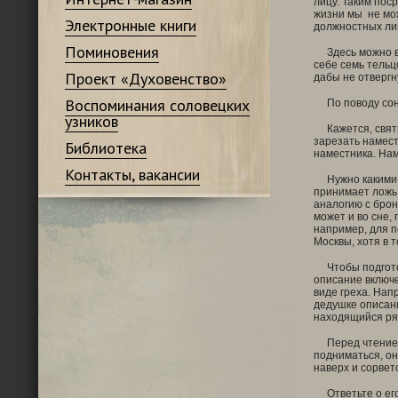
лицу. Таким пос
жизни мы не мож
Электронные книги
должностных ли
Поминовения
Здесь можно всп
себе семь тельц
Проект «Духовенство»
дабы не отвергну
Воспоминания соловецких
По поводу сонно
узников
Кажется, святи
зарезать намест
Библиотека
наместника. Нам
Контакты, вакансии
Нужно какими-то
принимает ложь 
аналогию с брон
может и во сне,
например, для п
Москвы, хотя в 
Чтобы подготов
описание включе
виде греха. Нап
дедушке описани
находящийся ря
Перед чтением м
подниматься, он
наверх и сорвет
Ответьте о его 