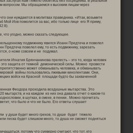
ых заслугах нам тяжело обойтись без посредника. В реальной
им вопросом. Мы обращаемся к высоким лицам через
что они нуждаются в молитвах праведника. «Итак, возьмите
аб Мой Иов помолится за вас, ибо только лице его Я приму,
2:8).
, что угодно, можно сказать следующее.
рельщенному подвижнику явился Иоанн Предтеча и повелел
н Предтеча повелел ему, то есть подвижнику, зарезать
ется, о ноже совсем и не подумал.
теля Игнатия Брянчанинова прелесть – это то, когда человек
т – это защита от темной демонической силы. Можно провести
еспрепятственно может обманывать человека, и обманывать
й мировой войны пользовались лживыми кинолентами. Они,
мецких войск на Красной площади будто бы захваченной
аженная Феодора проходила воздушные мытарства. Это
0 мытарств, и на каждом из них она давала отчет о каком-то
днословии, в шутках, в смехе, в пении.. Можно прочитать
етит, что было и что не было. Его ответы слушает
и у души будет много грехов, то душе будет тяжело
или песка будет слишком много, то душа не сможет подняться
чащаться, потому что суеверно считают, что тот, кто