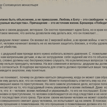
х Соловецкого монастыря
5.
олжно быть объяснение, а не приказание. Любовь к Богу – это свободное 
ушные мытарства». Причащение – это источник жизни. Брошюра «Победит
 о своем дедушке, ветеране. Он охотно принимает идею Бога, но в храм ходи
такое мнение, что ангелы дозволили ему делать все, что он пожелает…
душки лежат камни. Он воевал во 2 мировой войне, а во время войны к чи
т, человек начинает воевать не из желания защитить близких, а чтобы удовле
ые убийства.
 дедушкой вам прежде всего нужно избегать всякого давления. С пожилыми
нам капризными детьми, и мы не затрудняем себя задачей им что-то объясни
 словно должны нас беспрекословно слушать. Но в религиозных вопросах так
рому нельзя принудить человека. На все сомнения и вопросы дедушки вы дол
 согласиться. В подборе материала для ответа должно проявиться ваше тво
иведите аналогии, ему понятные.
 понимает, почему он должен каяться священнику, когда он может сам обра
и ему делать все, что он пожелает. Можете попробовать ответить ему на эт
овершил какое-то преступление. На него завели уголовное дело, которое по
несмотря на то, что подсудимый очень уважаемый и всеми любимый. Даже если
те, что я – человек всеми любимый и уважаемый», то его не послушают. Если
новен в преступлении, то человек освобождается из-под следствия и не несет
ет последствия этого греха. При всем своем желании человек не может освобо
совершенного сжигает душу человека, он испытывает ад на земле. В поисках
ку прошение о помиловании. Но это прошение о помиловании должен кто-то