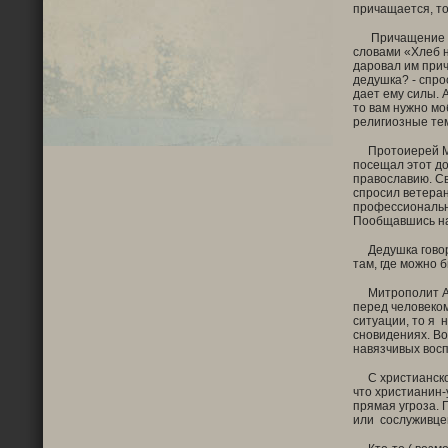
причащается, то
Причащение – э
словами «Хлеб н
даровал им прич
дедушка? - спрос
дает ему силы. 
то вам нужно мо
религиозные тем
Протоиерей Мих
посещал этот до
православию. Св
спросил ветеран
профессиональны
Пообщавшись на
Дедушка говорит
там, где можно 
Митрополит Ант
перед человеком
ситуации, то я 
сновидениях. Во
навязчивых восп
С христианской 
что христианин-
прямая угроза. 
или сослуживцев