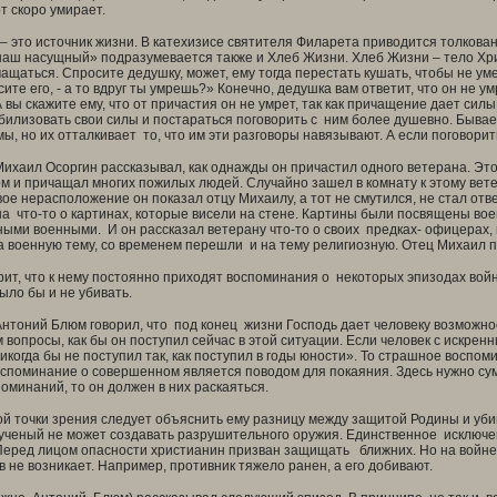
т скоро умирает.
то источник жизни. В катехизисе святителя Филарета приводится толкован
аш насущный» подразумевается также и Хлеб Жизни. Хлеб Жизни – тело Хрис
ащаться. Спросите дедушку, может, ему тогда перестать кушать, чтобы не уме
ите его, - а то вдруг ты умрешь?» Конечно, дедушка вам ответит, что он не у
А вы скажите ему, что от причастия он не умрет, так как причащение дает си
билизовать свои силы и постараться поговорить с ним более душевно. Бывае
ы, но их отталкивает то, что им эти разговоры навязывают. А если поговорить
аил Осоргин рассказывал, как однажды он причастил одного ветерана. Этот
м и причащал многих пожилых людей. Случайно зашел в комнату к этому вете
ое нерасположение он показал отцу Михаилу, а тот не смутился, не стал отв
а что-то о картинах, которые висели на стене. Картины были посвящены вое
ми военными. И он рассказал ветерану что-то о своих предках- офицерах, 
 военную тему, со временем перешли и на тему религиозную. Отец Михаил 
, что к нему постоянно приходят воспоминания о некоторых эпизодах войны
было бы и не убивать.
оний Блюм говорил, что под конец жизни Господь дает человеку возможнос
 вопросы, как бы он поступил сейчас в этой ситуации. Если человек с искренн
никогда бы не поступил так, как поступил в годы юности». То страшное восп
споминание о совершенном является поводом для покаяния. Здесь нужно суме
оминаний, то он должен в них раскаяться.
точки зрения следует объяснить ему разницу между защитой Родины и убийс
ученый не может создавать разрушительного оружия. Единственное исключени
Перед лицом опасности христианин призван защищать ближних. Но на войне 
 не возникает. Например, противник тяжело ранен, а его добивают.