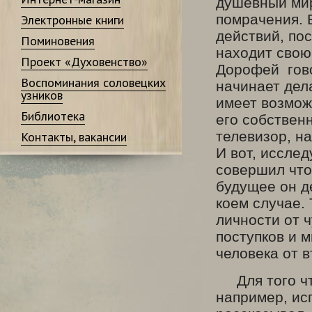
душевный мир
помрачения. 
Электронные книги
действий, пос
Поминовения
находит свою
Проект «Духовенство»
Дорофей гово
Воспоминания соловецких
начинает дела
узников
имеет возмож
Библиотека
его собствен
телевизор, н
Контакты, вакансии
И вот, исслед
совершил что
будущее он де
коем случае.
личности от 
поступков и м
человека от в
Для того что
например, ис