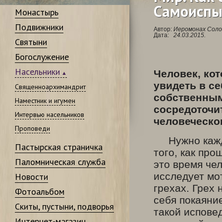
Самоиспы
Монастырь
Подвижники
Автор:
Иеромонах Соло
Дата:
24.03.2015.
Святыни
Богослужение
Насельники
Человек, ко
увидеть в се
Священноархимандрит
собственным
Наместник и игумен
сосредоточи
Интервью насельников
человеческо
Проповеди
Нужно кажды
Пастырская страничка
того, как про
Паломническая служба
это время чел
исследует мот
Новости
грехах. Грех
Фотоальбом
себя покаяни
Скиты, пустыни, подворья
такой испове
Интернет-магазин