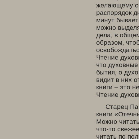
желающему со
распорядок д
минут бывает
можно выделят
дела, в обще
образом, что
освобождатьс
Чтение духовн
что духовные
бытия, о духо
видит в них 
книги – это н
Чтение духов
Старец Паиси
книги «Отечн
Можно читать 
что-то свежее
читать по пол