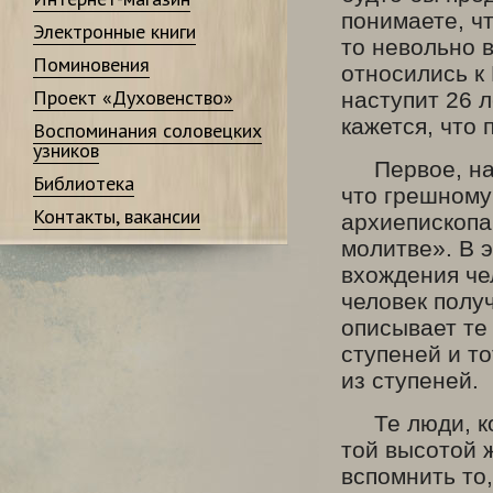
понимаете, чт
Электронные книги
то невольно 
Поминовения
относились к
Проект «Духовенство»
наступит 26 
кажется, что
Воспоминания соловецких
узников
Первое, наве
Библиотека
что грешному 
Контакты, вакансии
архиепископа
молитве». В 
вхождения че
человек полу
описывает те
ступеней и то
из ступеней.
Те люди, ко
той высотой 
вспомнить то