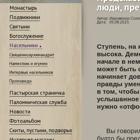
люди, пр
Монастырь
Подвижники
Автор:
Иеромонах Соло
Дата:
05.08.2015.
Святыни
Богослужение
Насельники
Ступень, на 
высока. Дем
Священноархимандрит
начале в не
Наместник и игумен
может быть с
Интервью насельников
начинает до
Проповеди
правды умен
в том, чтобы
Пастырская страничка
услышанное 
Паломническая служба
нужно «отфо
Новости
Фотоальбом
Скиты, пустыни, подворья
Вы говорили,
будто бы пре
Интернет-магазин