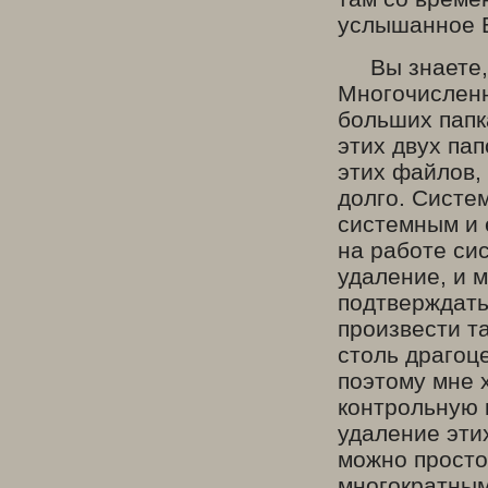
услышанное В
Вы знаете, к
Многочисленн
больших папк
этих двух па
этих файлов,
долго. Систе
системным и 
на работе си
удаление, и м
подтверждать
произвести т
столь драгоц
поэтому мне 
контрольную 
удаление эти
можно просто
многократным