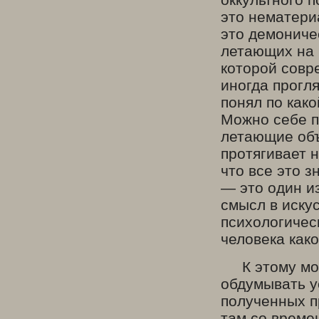
это нематери
это демониче
летающих на 
которой совр
иногда прогл
понял по како
Можно себе п
летающие объ
протягивает н
что все это 
— это один и
смысл в иску
психологичес
человека как
К этому мож
обдумывать у
полученных п
там со време