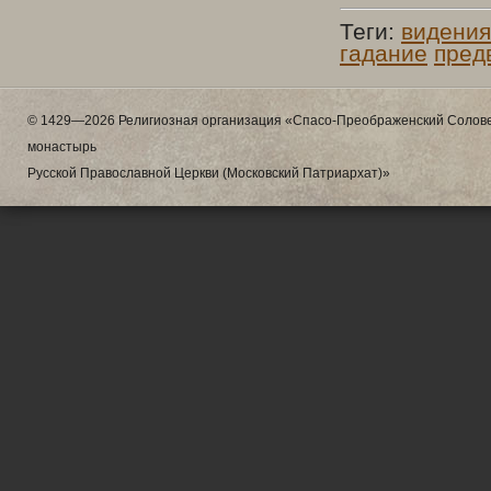
Теги:
видения
гадание
пред
© 1429—2026 Религиозная организация «Спасо-Преображенский Солове
монастырь
Русской Православной Церкви (Московский Патриархат)»