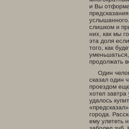
и Вы отформа
предсказания
услышанного.
слишком и при
них, как мы 
эта доля есл
того, как буд
уменьшаться,
продолжать в
Один человек
сказал один ч
проездом еще
хотел завтра 
удалось купит
«предсказал».
города. Расск
ему улететь 
заболел зуб. 