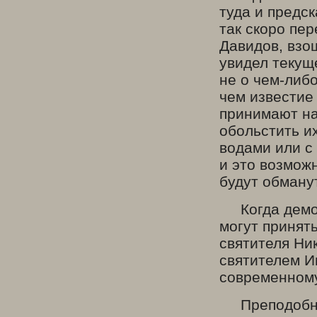
туда и предск
так скоро пер
Давидов, взо
увидел текущ
не о чем-либ
чем известие
принимают на 
обольстить и
водами или с
и это возмож
будут обману
Когда демоны
могут принять
святителя Ни
святителем И
современному
Преподобный 