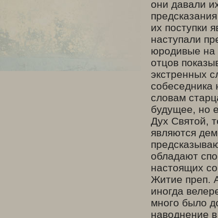
они давали и
предсказания
их поступки 
наступали пр
юродивые на 
отцов показы
экстренных сл
собеседника 
словам старца
будущее, но 
Дух Святой, 
являются дем
предсказываю
обладают спо
настоящих со
Житие преп. А
иногда велере
много было д
наводнение в