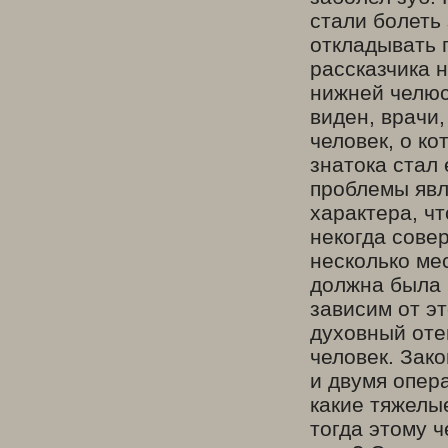
стали болеть 
откладывать п
рассказчика 
нижней челюс
виден, врачи,
человек, о к
знатока стал 
проблемы явл
характера, ч
некогда сове
несколько ме
должна была 
зависим от эт
духовный отец
человек. Зак
и двумя опера
какие тяжелы
тогда этому ч