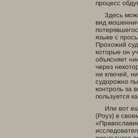
процесс обду
Здесь можно
вид мошеннич
потерявшегос
языке с прось
Прохожий суд
которые он у
объясняет «и
через некотор
ни ключей, н
судорожно пы
контроль за 
пользуется к
Или вот еще
(Роуз) в сво
«Православие
исследовател
оккультного 