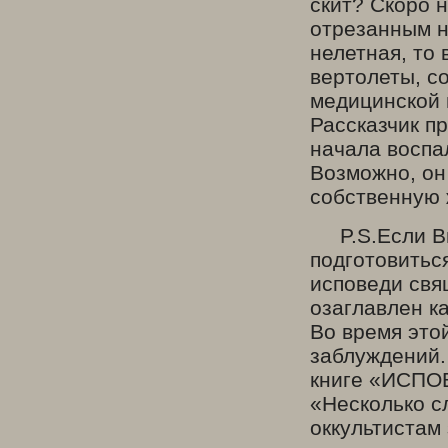
скит? Скоро 
отрезанным н
нелетная, то 
вертолеты, с
медицинской 
Рассказчик п
начала воспа
Возможно, он
собственную 
P.S.
Если В
подготовитьс
исповеди свя
озаглавлен к
Во время это
заблуждений.
книге «ИСПО
«Несколько с
оккультистам