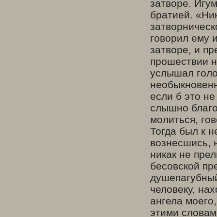
затворе. Игум
братией. «Ни
затворническ
говорил ему 
затворе, и пр
прошествии н
услышал голо
необыкновенн
если б это не
слышно благо
молиться, гов
Тогда был к н
вознесшись, н
никак не пре
бесовской пре
душепагубный
человеку, нах
ангела моего,
этими словам