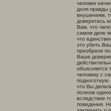
человек начи
доля правды 
внушениям, т
доверитесь к
Вам, что чело
самом деле я
что единстве
это убить Ва
приобрели по
Ваше доверие
действительн
объясняется 
человеку с с
подноготную.
что Вы делал
полном одино
вследствие т
поведения. Н
заключить о 