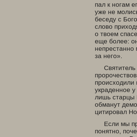
пал к ногам е
уже не молись
беседу с Бог
слово приход
о твоем спас
еще более: о
непрестанно 
за него».
Святитель Н
пророчествов
происходили 
украденное у
лишь старцы 
обманут демон
цитировал Но
Если мы прим
понятно, поч