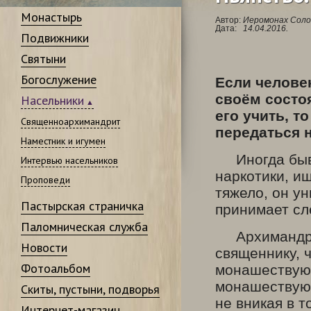
Монастырь
Автор:
Иеромонах Соло
Дата:
14.04.2016.
Подвижники
Святыни
Богослужение
Если человек
своём состо
Насельники
его учить, т
Священноархимандрит
передаться 
Наместник и игумен
Иногда быв
Интервью насельников
наркотики, и
Проповеди
тяжело, он ун
Пастырская страничка
принимает сл
Паломническая служба
Архимандрит
Новости
священнику, 
Фотоальбом
монашествующ
монашествующ
Скиты, пустыни, подворья
не вникая в 
Интернет-магазин