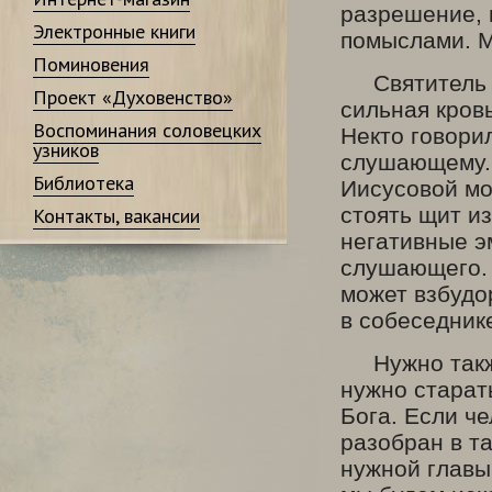
разрешение, 
Электронные книги
помыслами. М
Поминовения
Святитель Иг
Проект «Духовенство»
сильная кровь
Воспоминания соловецких
Некто говори
узников
слушающему. 
Библиотека
Иисусовой м
стоять щит и
Контакты, вакансии
негативные э
слушающего. 
может взбудо
в собеседник
Нужно также
нужно старать
Бога. Если че
разобран в т
нужной главы