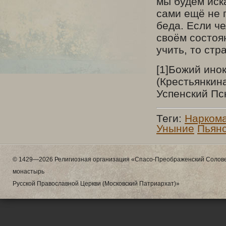
мы будем иска
сами ещё не п
беда. Если че
своём состоя
учить, то ст
[1]Божий ино
(Крестьянкина
Успенский Пс
Теги:
Нарком
Уныние
Пьян
© 1429—2026 Религиозная организация «Спасо-Преображенский Солове
монастырь
Русской Православной Церкви (Московский Патриархат)»