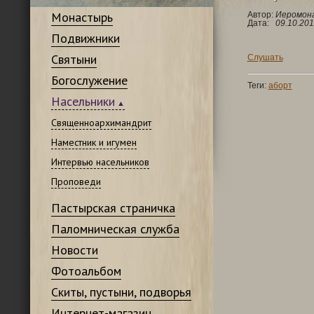
Монастырь
Автор:
Иеромона
Дата:
09.10.201
Подвижники
Святыни
Слушать
Богослужение
Теги:
аборт
Насельники
Священноархимандрит
Наместник и игумен
Интервью насельников
Проповеди
Пастырская страничка
Паломническая служба
Новости
Фотоальбом
Скиты, пустыни, подворья
Интернет-магазин