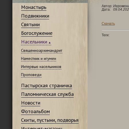
Монастырь
Автор:
Иеромона
Дата:
09.04.202
Подвижники
Святыни
Скачать
Богослужение
Теги:
Насельники
Священноархимандрит
Наместник и игумен
Интервью насельников
Проповеди
Пастырская страничка
Паломническая служба
Новости
Фотоальбом
Скиты, пустыни, подворья
Интернет-магазин