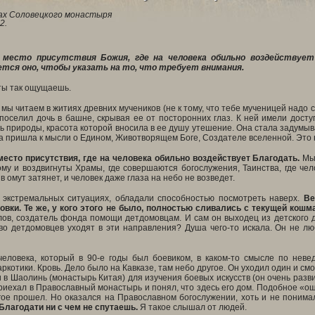
х Соловецкого монастыря
2.
 место присутствия Божия, где на человека обильно воздействует
тся оно, чтобы указать на то, что требует внимания.
 ты так ощущаешь.
мы читаем в житиях древних мучеников (не к тому, что тебе мученицей надо с
поселил дочь в башне, скрывая ее от посторонних глаз. К ней имели досту
 природы, красота которой вносила в ее душу утешение. Она стала задумыва
 пришла к мысли о Едином, Животворящем Боге, Создателе вселенной. Это н
место присутствия, где на человека обильно воздействует Благодать.
Мы 
му и воздвигнуты Храмы, где совершаются богослужения, Таинства, где че
в омут затянет, и человек даже глаза на небо не возведет.
в экстремальных ситуациях, обладали способностью посмотреть наверх.
Ве
овки. Те же, у кого этого не было, полностью сливались с текущей кошм
ов, создатель фонда помощи детдомовцам. И сам он выходец из детского д
во детдомовцев уходят в эти направления? Душа чего-то искала. Он не л
человека, который в 90-е годы был боевиком, в каком-то смысле по неве
аркотики. Кровь. Дело было на Кавказе, там небо другое. Он уходил один и с
 в Шаолинь (монастырь Китая) для изучения боевых искусств (он очень разв
риехал в Православный монастырь и понял, что здесь его дом. Подобное «о
ое прошел. Но оказался на Православном богослужении, хоть и не понимал 
Благодати ни с чем не спутаешь.
Я такое слышал от людей.