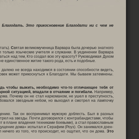
 Благодать.
Это прикосновение Благодати ни с чем не
тать).
С
вятая великомученица Варвара была дочерью знатного
п только языческие учителя и служанки. В уединении Варвара
ться над тем, Кто создал всю эту красоту? Руководимая Духом
е единственное житие такого рода, есть и подобные.
далеко не всегда находимся в состоянии способности видеть,
ловек может прикоснуться к Благодати. Мы бываем затемнены.
дь чтобы выжить, необходимо что-то отличающее тебя от
арной ситуацией, впадали в отчаяние и погибали.
Например,
ома. Почему он не стал наркоманом, не ушел в преступность,
юбовался звездным небом, но выходил и смотрел на лампочку
дению. Так он воспринимал мужскую доблесть. Был в разных
мотрел на звезды. Почти договорился с контрабандистами, чтобы
ит в плане владения техниками боевыми), а стал православным
щущение дома» испытал и Серафим (Роуз). Он занимался дзен-
ничего из того, что происходит, но ощутил, что он дома.
Это