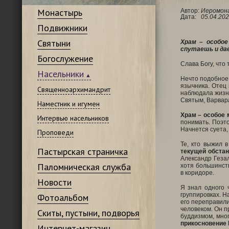
Монастырь
Автор:
Иеромона
Дата:
05.04.202
Подвижники
Святыни
Храм – особое
спутаешь и дае
Богослужение
Слава Богу, что
Насельники
Нечто подобное 
язычника. Отец 
Священноархимандрит
наблюдала жизнь
Святым, Варвара
Наместник и игумен
Храм – особое 
Интервью насельников
понимать. Поэто
Начнется суета, 
Проповеди
Те, кто выжил 
Пастырская страничка
текущей обстан
Александр Гезал
Паломническая служба
хотя большинст
в коридоре.
Новости
Я знал одного 
группировках. Н
Фотоальбом
его переправили
человеком. Он п
Скиты, пустыни, подворья
буддизмом, мног
прикосновение 
Интернет-магазин