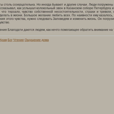
 ты столь созерцательна. Но иногда бывают и другие случаи. Люди погружены
ссказывал, как услышал колокольный звон в Казанском соборе Петербурга и
о, что терзало, чувство собственной несостоятельности, страхи и тревог
делать в жизни. Большое желание любить всех. По наивности ему казалось, 
ния этого чувства, нужно следовать Заповедям и изменить жизнь. Он погруз
увство.
ения Благодати даются людям, как нечто помогающее обратить внимание на т
Храм
Бог
Чтение
Ощущение дома