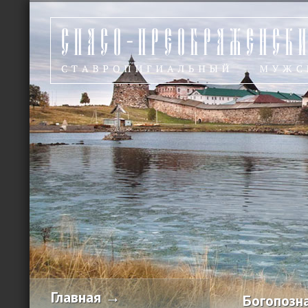
Главная →
Богопозна