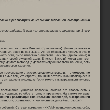
века к реализации Евангельских заповедей, выстраивании
зличные работы. И вот ты спрашиваешь о послушании. В чем
ями.
м писал святитель Игнатий (Брянчанинов). Далее развивая и
ациями, ищет из них выход, учится общаться с людьми в русле
 частности, было известно о епископе Василии (Кривошеине) и
ации своей духовной цели. Епископ Василий хотел заняться
, другого в огород (в деталях могу ошибаться). Конечно, есть
олевать свои желания.
ее преуспевшие в аскезе, свидетельствовали, что
человек, не
я
. Речь о том, что страсти, мощным потоком вклинивающиеся в
ту ситуацию в микродозе (если можно так выразиться) человек
е.
 послушания, унижают человека, ломают его способность к
м слушаться, то обретет силу и преуспеет. На самом же деле
лении к реализации Евангельских заповедей, выстраивании
тивности, осознанности, как многие люди сейчас говорят).
 событий. Сетевая компания «
NXIVM
» позиционировала себя,