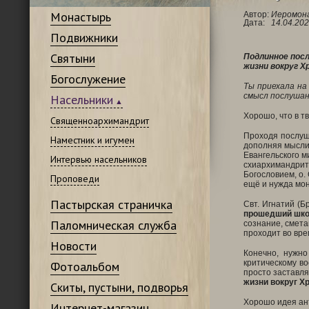
Монастырь
Автор:
Иеромона
Дата:
14.04.202
Подвижники
Святыни
Подлинное пос
жизни вокруг Х
Богослужение
Ты приехала на
смысл послуша
Насельники
Хорошо, что в т
Священноархимандрит
Проходя послуш
Наместник и игумен
дополняя мысли,
Евангельского м
Интервью насельников
схиархимандрит
Богословием, о.
Проповеди
ещё и нужда мон
Пастырская страничка
Свт. Игнатий (Б
прошедший школ
Паломническая служба
сознание, смета
проходит во вре
Новости
Конечно, нужно
критическому во
Фотоальбом
просто заставля
жизни вокруг Хр
Скиты, пустыни, подворья
Хорошо идея ан
Интернет-магазин