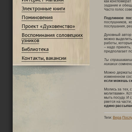
как конгломерат
задание и обеща
Электронные книги
Часто голос сов
Поминовения
Подлинное пос
послушников, к
Проект «Духовенство»
послушания, реа
Воспоминания соловецких
Духовный автор
узников
можно выделить 
работы, которые
– надо принять,
Библиотека
предполагает по
Контакты, вакансии
Ты спрашиваеш
никаких сомнени
Можно держатьс
измененном сост
если можешь ска
Молись за тех, 
молитвами». Кст
мыть посуду. И 
рвется на части
едино рассыпаю
Теги:
Вера
Посл