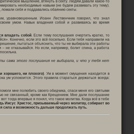
критическое мышление, втянуть в секту. Людям давали какое-то
рмировать необходимые навыки (не будем развивать эту тему).
и, ломали себя и поддавались обаянию секты.
м, уравновешенным. Иоанн Лественчник говорил, что знал
 своим умом. Навык владения собой и развиваясь во время
тся владеть собой
. Если тему послушания очертить кратко, то
ся». Конечно, если это всё посильно. Если тебя направили на
 решение, пытаться объяснить, что ты не выбирала эти работы
и – не отказывайся. Но если, например, болит спина, а работа
епосильна.
ты сама этого послушания не выбирала, и что у тебя нет
и хорошего, ни плохого)
. Ум в момент смущения находится в
ка ум успокоится. Этого правила стараться держаться всегда:
 помоги мне полюбить своего обидчика, спаси меня его святыми
вью не связанный, кроме как Крещением. Мне дали послушание
вот тогда впервые я понял, что такое молитва. Когда всё в тебе
дь Иисус Христос, призываемый через молитву, собирает во
яя сила и возможность дальше продолжать путь.