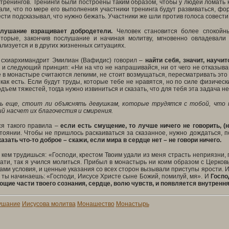
 тренингов. Тренинги были построены таким образом, чтобы у людей ломать 
ли, что по мере его выполнения участники тренинга будут развиваться, фо
ести подсказывал, что нужно бежать. Участники же шли против голоса совест
лушание взращивает добродетели.
Человек становится более спокойны
оторые, закончив послушание и начиная молитву, мгновенно овладевали
лизуется и в других жизненных ситуациях.
 схиархимандрит Эмилиан (Вафидис) говорил –
найти себя, значит, научи
и следующий принцип: «Ни на что не напрашивайся, ни от чего не отказывай
 в монастыре считаются легкими, не стоит возмущаться, пересматривать это
 как есть. Если будут труды, которые тебе не нравятся, но по силе физическ
дъем тяжестей, тогда нужно извиниться и сказать, что для тебя эта задача н
ь еще, стоит ли объяснять девушкам, которые трудятся с тобой, что 
й насчет их благочестия и смирения.
я такого правила –
если есть смущение, то лучше ничего не говорить, (н
оянии. Чтобы не пришлось раскаиваться за сказанное, нужно дождаться, по
зать что-то доброе – скажи, если мира в сердце нет – не говори ничего.
с кем трудишься: «Господи, крестом Твоим удали из меня страсть неприязни,
ати, так я учился молиться. Прибыл в монастырь ни коим образом с Церко
сами условия, и ценные указания со всех сторон вызывали приступы ярости. И 
, ты начинаешь: «Господи, Иисусе Христе сыне Божий, помилуй, мя». И
Госпо
щие части твоего сознания, сердце, волю чувств, и появляется внутренн
ушание
Иисусова молитва
Монашество
Монастырь