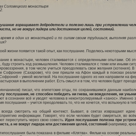
х Соловецкого монастыря
2.
лушание взращивает добродетели и полезно лишь при устремлении чело
риста, но не вокруг лидера или достижения целей, состояний.
 время в один из монастырей и по силам своим трудишься, выполняя ра
ния?
воей жизни появится такой опыт, как послушание. Поделюсь некоторыми мысл
ание в монастыре, человек сталкивается с определенными опытами. Об это
 буду строить ход размышления. Человек сталкивался с теми или иными ситу
ировоззрения, в том числе учиться преодолевать свои желания (хотения). В
е Софроние (Сахарове), что они пришли на Афон каждый в поисках реализ
 Софроний – умной молитвой. На послушание одного из них направили на ферму
астырская в выполнении работ. Есть смысл и в том, что человек будет преод
рянчанинов) писал, что египетские отцы, по сохранившимся данным наибол
у послушания, не способен победить ни гнева, ни вожделения, ни уныни
ют в сознании всё и уводят человека в неконтролируемый «занос». Именно э
мя послушания – учится преодолевать то, что не хочется, что вспыхнуло в теб
 всегда смотреть на общий контекст. Бывает, в сектах извращают идею
сприятию информации. Говорят, что если человек будет смиряться, во всё
ют переступить через свою совесть.
Идея послушания полезна при устрем
иста, а не вокруг лидера или достижения целей, состояний
(например, креа
типослушания была показана в фильме «Клятва». Фильм на основе реальных