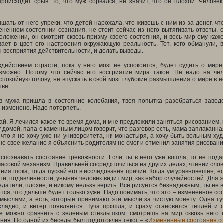
происходит срыв. То, что муж сорвался, не значит, что он плохой. Челов
шать от него упреки, что детей нарожала, что живешь с ним из-за денег, что
ененном состоянии сознания, не стоит сейчас из него вытягивать ответы, 
ложении, он смотрит сквозь призму своего состояния, и весь мир ему каж
вает в цвет его настроения окружающую реальность. Тот, кого обманули, 
 восприятия действительности, и делать выводы.
здействием страсти, пока у него мозг не успокоится, будет судить о мир
зможно. Потому что сейчас его восприятие мира такое. Не надо на че
спокойную голову, не впускать в свой мозг глубокие размышления о мире в
тве.
в мужа пришла в состояние колебания, твоя попытка разобраться заведе
 изменено. Надо потерпеть.
ай. Я лечился какое-то время дома, и мне предложили заняться рисованием, п
 домой, папа с каменным лицом говорит, что разговор есть, мама заплаканная
что я не хочу уже ни университета, ни монастыря, а хочу быть вольным ху
не свое желание я объяснить родителям не смог и отменил занятия рисовани
спознавать состояние тревожности. Если ты в него уже вошла, то не подав
асовой механизм. Правильней сосредоточиться на других делах, чтении слова 
ния шока, тогда пускай его в исследования причин. Когда ум уравновешен, е
ти, подавленности, уныния человек видит мир, как набор случайностей. Для э
едатели, плохие, и никому нельзя верить. Все рисуется безнадежным, ты не 
ется, что дальше будет только хуже. Надо понимать, что это – измененное с
ыслами, а есть, которые принимают эти мысли за чистую монету. Одна туч
хладно, и ветер появляется. Туча прошла, и сразу становится теплей и 
е можно сравнить с зеленым стеклышком: смотришь на мир сквозь него
ния. По одной из беседы был подготовлен текст – «
Измененные состояния со