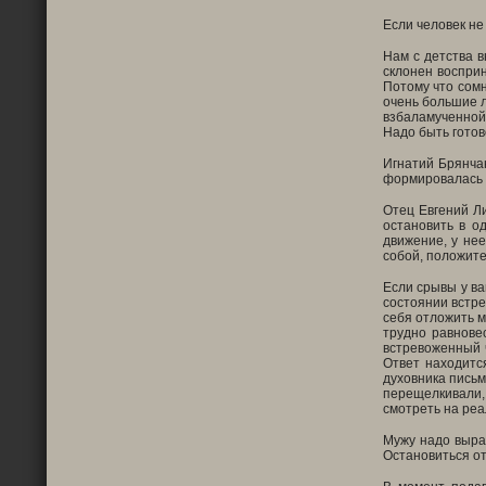
Если человек не
Нам с детства в
склонен восприн
Потому что сомн
очень большие л
взбаламученной 
Надо быть готов
Игнатий Брянчан
формировалась г
Отец Евгений Ли
остановить в о
движение, у нее
собой, положите
Если срывы у ва
состоянии встре
себя отложить м
трудно равновес
встревоженный ч
Ответ находится
духовника письм
перещелкивали,
смотреть на реа
Мужу надо выраб
Остановиться о