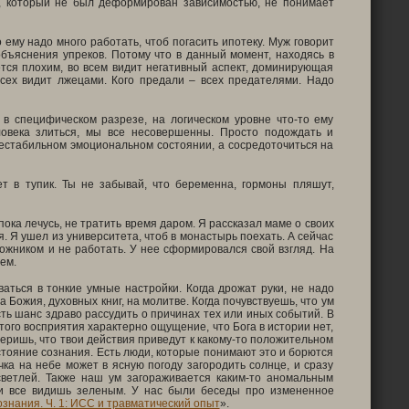
ек, который не был деформирован зависимостью, не понимает
 ему надо много работать, чтоб погасить ипотеку. Муж говорит
объяснения упреков. Потому что в данный момент, находясь в
ется плохим, во всем видит негативный аспект, доминирующая
всех видит лжецами. Кого предали – всех предателями. Надо
е в специфическом разрезе, на логическом уровне что-то ему
ловека злиться, мы все несовершенны. Просто подождать и
 нестабильном эмоциональном состоянии, а сосредоточиться на
т в тупик. Ты не забывай, что беременна, гормоны пляшут,
ока лечусь, не тратить время даром. Я рассказал маме о своих
. Я ушел из университета, чтоб в монастырь поехать. А сейчас
дожником и не работать. У нее сформировался свой взгляд. На
ем.
аться в тонкие умные настройки. Когда дрожат руки, не надо
Божия, духовных книг, на молитве. Когда почувствуешь, что ум
сть шанс здраво рассудить о причинах тех или иных событий. В
того восприятия характерно ощущение, что Бога в истории нет,
веришь, что твои действия приведут к какому-то положительном
остояние сознания. Есть люди, которые понимают это и борются
ка на небе может в ясную погоду загородить солнце, и сразу
светлей. Также наш ум загораживается каким-то аномальным
 и все видишь зеленым. У нас были беседы про измененное
знания. Ч. 1: ИСС и травматический опыт
».