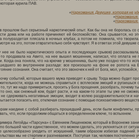
 которая курила ПАВ.
«
Наркомания. Девушке, которая не уде
«
Наркомания. 
«
Наркомания. 
в прошлом был серьезный наркотический опыт. Как бы она не боролась со с
ости дома или на работе причиняют ей беспокойство. Она срывается, но э
а полураздетая плясала в ночных клубах, а потом не помнила, что творила
мотря на это, потом отвратительно себя чувствует. Я в ответах этой девушке 
у нее не было наркотического опыта и последующих срывов) рассказывала,
-то продавала на Авито, на нее вышел мошенник, написал, что оплата не п
и. Когда она поняла, что на крючке у мошенника, было уже поздно что-то исп
шедшего во внутреннем разладе: все произошло на фоне ее ропота на Бо
яние сознания. Она считает, что это звоночек к ней от Бога, мол, успокойся, 
очку событий, которые вашего мужа приводят к срыву. Тогда можно будет п
ительности, когда не можешь справиться с всплеском эмоций и ругаешься с
-то, тут же надо примириться, просить у Бога прощения, разобрать, почему т
то оно, как снежный ком, будет расти, и на каком-то этапе ты уже не смож
не сдерживать негативные эмоции, входит в колею раздражительности и нач
пытается погасить его, отключая сознание с помощью психоактивного веществ
рам наедине с собой разбирать прошедший день, если были конфликты, про
вать, что, если продолжим общаться в определенном ключе, то вспыхнем.
димира Легойды «Парсуна» с Евгением Лищенюком, который в Воронеже зан
о по большей части единственное, что можем сделать, это уклоняться от ситуа
е целесообразно уходить от искушений, таким образом избегая падений. Н
льствах мы не стерпим и разгневаемся. Поступая так, человек постепенно у