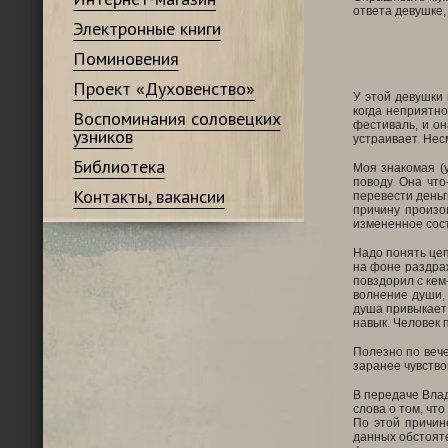
ответа девушке,
Электронные книги
Поминовения
Проект «Духовенство»
У этой девушки 
когда неприятн
Воспоминания соловецких
фестиваль, и он
узников
устраивает. Нес
Библиотека
Моя знакомая (
поводу. Она что
Контакты, вакансии
перевести деньг
причину произо
измененное состо
Надо понять цеп
на фоне раздраж
повздорил с кем
волнение души, 
душа привыкает 
навык. Человек 
Полезно по вече
заранее чувство
В передаче Вла
слова о том, чт
По этой причин
данных обстояте