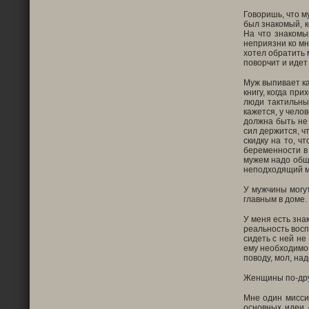
Говоришь, что м
был знакомый, к
На что знакомый
неприязни ко мн
хотел обратить 
поворчит и идет 
Муж выпивает ка
книгу, когда пр
люди тактильные
кажется, у чело
должна быть не 
сил держится, ч
скидку на то, ч
беременности в 
мужем надо обща
неподходящий м
У мужчины могут
главным в доме. 
У меня есть зна
реальность восп
сидеть с ней не
ему необходимо 
поводу, мол, над
Женщины по-друг
Мне один мисси
основных идеи 