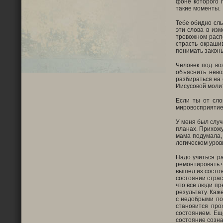
фоне которого 
такие моменты.
Тебе обидно слы
эти слова в изм
тревожном распо
страсть окраши
понимать законы
Человек под во
объяснить нево
разбираться на 
Иисусовой моли
Если ты от сло
мировосприятие
У меня был случ
планах. Прихожу
мама подумала, 
логическом уров
Надо учиться ра
ремонтировать ч
вышел из состоя
состоянии страс
что все люди пр
результату. Каж
с недобрыми пом
становится про
состоянием. Ещ
состояние созна