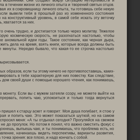
ть мошенники. Они создают вокруг ситуацию нетерпимости и
ла в течении жизни из личного опыта и творений святых отцов.
вая их в сокровищницу личного опыта, ты готовишь себе некую
ысли вывели тебя в прошлый раз из измененного состояния
 на конструктивный уровень, в самой себе искать эту веточку
, хватается за них.
то очень трудно, и достигается только через молитву. Тяжелое
орую космическую скорость, не разогнаться настолько, чтобы
е аномальной идеи годы. Такое состояние, как черная дыра,
жить дела на время, взять книги, которые всегда должны быть
е минуты. Нередко бывало, что какая-то ее строчка настолько
 вырисовывается.
ных образов, если ты этому ничего не противопоставишь, каких-
мировать в тебе характерную для них повестку. Как следствие,
ь дом своей души с помощью хорошего чтения, как понимаешь,
 монету. Если вы с мужем затеяли ссору, не можете выйти на
рервать, попить чаю, успокоиться и только тогда вернуться
ришел к старцу аскет и говорит: Моя душа погибает, я стою у
края и попить чаю. Это может показаться шуткой, но на самом
к спросил меня: «А ты отдыхал сегодня? Прогуляйся на свежем
 не до прогулок. Но потом я понял, что важно сместить фокус с
дохнешь, выпьешь чаю, и ты понимаешь, что проблема есть, но
авление, начинаешь видеть перспективы, варианты развития,
очка зрения: все плохо, и надо кончать с собой.