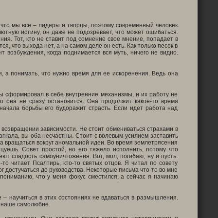
, что мы все – лидеры и творцы, поэтому современный человек
лютную истину, он даже не подозревает, что может ошибаться.
ния. Тот, кто не ставит под сомнение свое мнение, попадает в
я, что выхода нет, а на самом деле он есть. Как только песок в
т возбуждения, когда поднимается вся муть, ничего не видно.
и, а понимать, что нужно время для ее искоренения. Ведь она
ты сформировал в себе внутренние механизмы, и их работу не
о она не сразу остановится. Она продолжит какое-то время
 начала борьбы его будоражит страсть. Если идет работа над
 возвращении зависимости. Не стоит обмениваться страхами в
загнала, вы оба несчастны. Стоит с волевым усилием заставить
ала вращаться вокруг аномальной идеи. Во время землетрясения
нцуешь. Совет простой, но его тяжело исполнить, потому что
ют сладость самоуничтожения. Вот, мол, погибаю, ну и пусть.
-то читает Псалтирь, кто-то святых отцов. Я читал по совету
г достучаться до руководства. Некоторые письма что-то во мне
пониманию, что у меня фокус сместился, а сейчас я начинаю
е – научиться в этих состояниях не вдаваться в размышления.
 наше самолюбие.