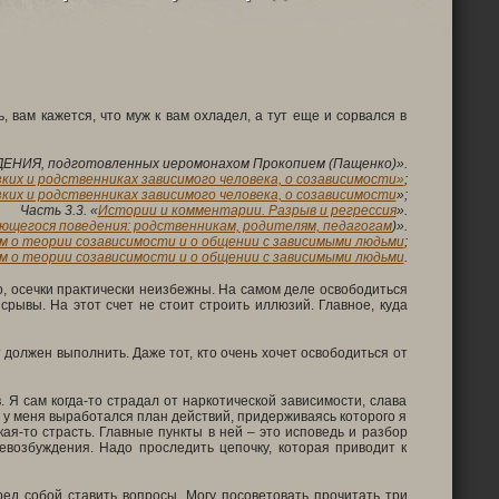
 вам кажется, что муж к вам охладел, а тут еще и сорвался в
ИЯ, подготовленных иеромонахом Прокопием (Пащенко)».
зких и родственниках зависимого человека, о созависимости»
;
зких и родственниках зависимого человека, о созависимости
»;
Часть 3.3. «
Истории и комментарии. Разрыв и регрессия
».
щегося поведения: родственникам, родителям, педагогам
)».
ам о теории созависимости и о общении с зависимыми людьми
;
ам о теории созависимости и о общении с зависимыми людьми
.
во, осечки практически неизбежны. На самом деле освободиться
 срывы. На этот счет не стоит строить иллюзий. Главное, куда
т должен выполнить. Даже тот, кто очень хочет освободиться от
 Я сам когда-то страдал от наркотической зависимости, слава
м у меня выработался план действий, придерживаясь которого я
кая-то страсть. Главные пункты в ней – это исповедь и разбор
евозбуждения. Надо проследить цепочку, которая приводит к
ед собой ставить вопросы. Могу посоветовать прочитать три