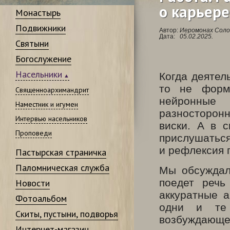
о карьере
Монастырь
Подвижники
Автор:
Иеромонах Соло
Дата:
05.02.2025.
Святыни
Богослужение
Насельники
Когда деятел
то не форми
Священноархимандрит
нейронные
Наместник и игумен
разносторонн
Интервью насельников
виски. А в 
Проповеди
прислушаться 
и рефлексия 
Пастырская страничка
Паломническая служба
Мы обсуждал
поедет речь
Новости
аккуратные а
Фотоальбом
одни и те 
Скиты, пустыни, подворья
возбуждающе,
Интернет-магазин