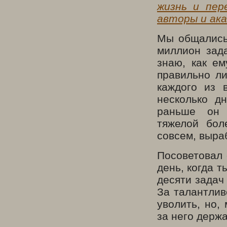
жизнь и пер
авторы и ака
Мы общались 
миллион зад
знаю, как ем
правильно ли
каждого из 
несколько д
раньше он 
тяжелой бол
совсем, выра
Посоветовал 
день, когда т
десяти задач
За талантлив
уволить, но,
за него держа