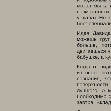
может быть, 
возможности 
уехала). Но 
бое: специал
Идея Давида
можешь груп
больше, пот
двигаешься не
бабушке, а ку
Когда ты вид
из всего по
сознания, ч
поверхности
лучшего. А 
необходимо с
завтра. Вкла