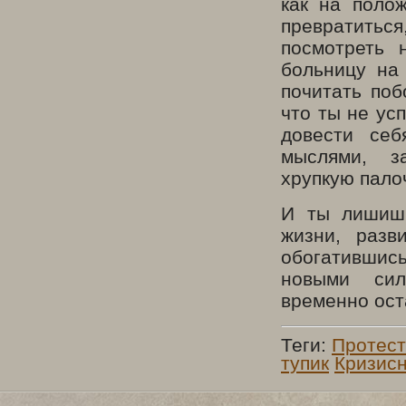
как на поло
превратитьс
посмотреть 
больницу на
почитать поб
что ты не ус
довести се
мыслями, з
хрупкую палоч
И ты лишишь
жизни, разв
обогатившис
новыми си
временно ост
Теги:
Протест
тупик
Кризис