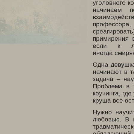
уголовного к
начинаем п
взаимодейств
профессора
среагироват
примирения 
если к лю
иногда смиря
Одна девушка
начинают в т
задача – нау
Проблема в 
коучинга, где
круша все ос
Нужно научи
любовью. В 
травматичес
обладающий 