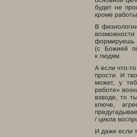
будет не про
кроме работы 
В физиологии
возможност
формируешь о
(с Божией п
к людям.
А если что-т
прости. И тв
может, у те
работе» возн
взводе, то т
ключе, агр
предугадывае
/ цикла восп
И даже если 