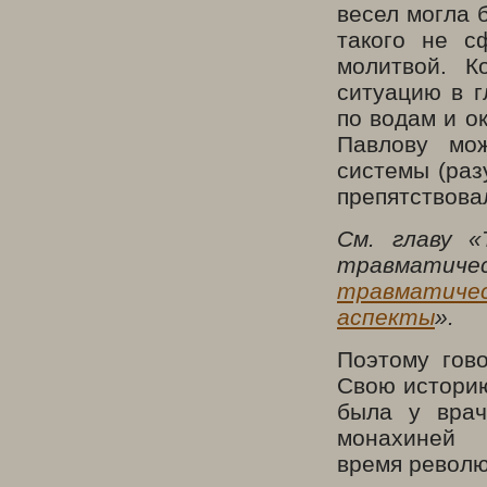
весел могла б
такого не с
молитвой. К
ситуацию в г
по водам и о
Павлову мож
системы (раз
препятствова
См. главу 
травматиче
травматиче
аспекты
».
Поэтому гово
Свою историю
была у врач
монахиней
время револю