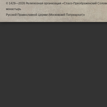
© 1429—2026 Религиозная организация «Спасо-Преображенский Солове
монастырь
Русской Православной Церкви (Московский Патриархат)»