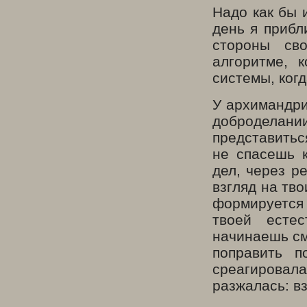
Надо как бы 
день я прибл
стороны св
алгоритме, 
системы, ког
У архимандри
доброделании
представитьс
не спасешь к
дел, через р
взгляд на тв
формируется 
твоей естес
начинаешь см
поправить 
среагиров
разжалась: в