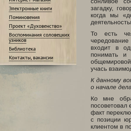
сонливое со
загадку, гов
Электронные книги
когда мы «д
Поминовения
деятельность
Проект «Духовенство»
То есть че
Воспоминания соловецких
узников
чередование
входит в од
Библиотека
понимать и 
Контакты, вакансии
общемировой
учась взаимо
К данному в
о начале дел
Ко мне обр
посоветовал 
факт переклю
с позиции ю
клиентом в п