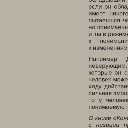
если он обла
имеет ничег
пытаешься че
но понимаешь
и ты в режим
к понимани
к изменениям
Например, 
неверующим, 
которые он с
человек може
ходу действи
сильная эмоц
то у челове
понимаемую г
О книге «Кон
с позиции п