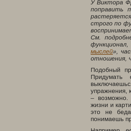
У Виктора Ф
поправить п
растеряется
строго по фу
воспринимае
См. подробн
функционал
мыслей
», ча
отношения, ч
Подобный пр
Придумать 
выключаешьс
упражнения, 
– возможно.
жизни и карти
это не беда
понимаешь пр
Например, е