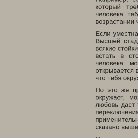
который тре
человека те
возрастании 
Если уместна
Высшей стад
всякие стойки
встать в ст
человека м
открывается 
что тебя окру
Но это же п
окружает, м
любовь даст 
переключен
применитель
сказано выше