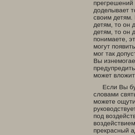
прегрешений о
доделывает т
своим детям.
детям, то он 
детям, то он 
понимаете, э
могут появит
мог так допус
Вы изнемогае
предупредить
может вложи
Если Вы буде
словами свят
можете ощути
руководствует
под воздейст
воздействием
прекрасный а