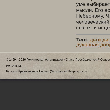
уме выбирает
мысли. Его в
Небесному. Ч
человеческий
спасет и исце
Теги:
дети
де
духовная
доб
© 1429—2026 Религиозная организация «Спасо-Преображенский Солове
монастырь
Русской Православной Церкви (Московский Патриархат)»