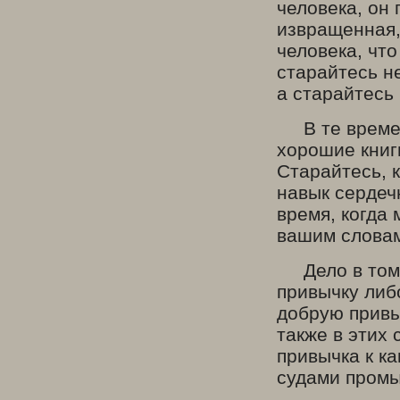
человека, он 
извращенная,
человека, чт
старайтесь не
а старайтесь
В те времена
хорошие книг
Старайтесь, 
навык сердечн
время, когда 
вашим словам
Дело в том, 
привычку либо
добрую привыч
также в этих 
привычка к к
судами промы