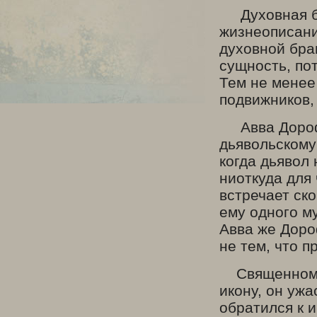
Духовная бр
жизнеописани
духовной бра
сущность, по
Тем не менее
подвижников,
Авва Дорофе
дьявольскому
когда дьявол 
ниоткуда для 
встречает ск
ему одного м
Авва же Доро
не тем, что п
Священномуче
икону, он уж
обратился к 