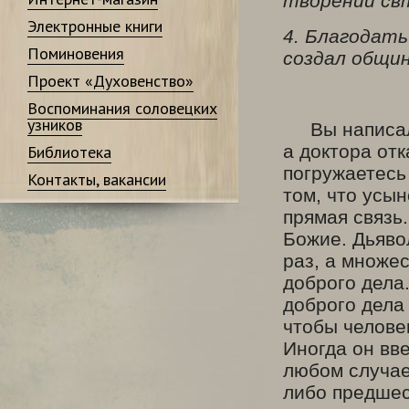
творений свт
Электронные книги
4. Благодать
Поминовения
создал общин
Проект «Духовенство»
Воспоминания соловецких
узников
Вы написали 
а доктора от
Библиотека
погружаетесь
Контакты, вакансии
том, что усы
прямая связь.
Божие. Дьявол
раз, а множес
доброго дела
доброго дела
чтобы челове
Иногда он вве
любом случае
либо предшес