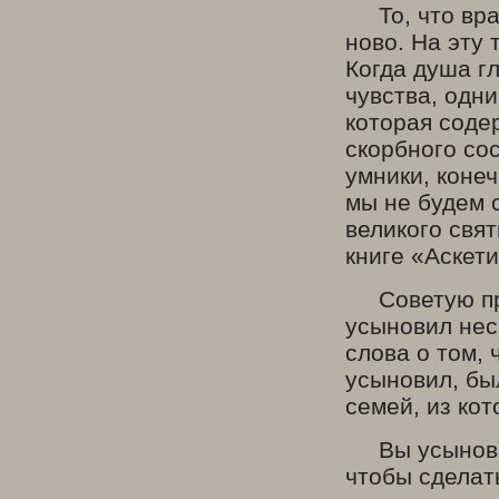
То, что врач
ново. На эту
Когда душа гл
чувства, одни
которая соде
скорбного со
умники, коне
мы не будем 
великого свя
книге «Аскети
Советую про
усыновил нес
слова о том, 
усыновил, бы
семей, из кот
Вы усыновили
чтобы сделат