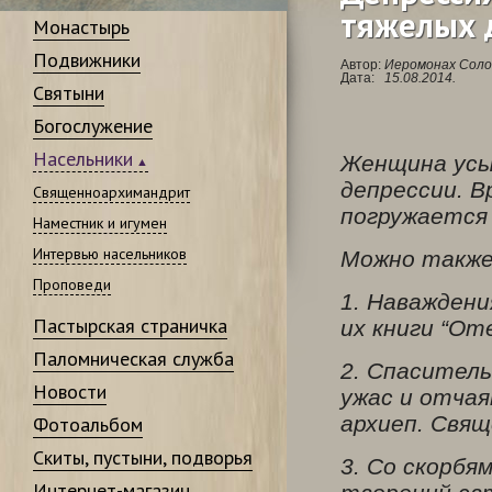
тяжелых 
Монастырь
Подвижники
Автор:
Иеромонах Соло
Дата:
15.08.2014.
Святыни
Богослужение
Насельники
Женщина усы
депрессии. В
Священноархимандрит
погружается 
Наместник и игумен
Интервью насельников
Можно также
Проповеди
1. Наважден
Пастырская страничка
их книги “От
Паломническая служба
2. Спаситель
Новости
ужас и отчая
архиеп. Свящ
Фотоальбом
Скиты, пустыни, подворья
3. Со скорбя
Интернет-магазин