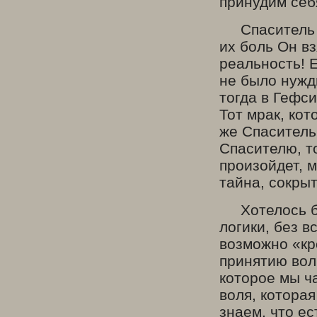
принудим себ
Спаситель пр
их боль Он в
реальность! 
не было нужд
тогда в Гефс
Тот мрак, кот
же Спаситель
Спасителю, т
произойдет, м
тайна, сокры
Хотелось бы 
логики, без в
возможно «кр
принятию вол
которое мы ч
воля, которая
знаем, что ес