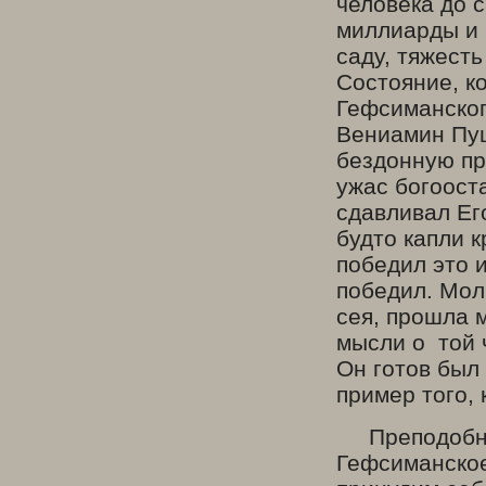
человека до с
миллиарды и 
саду, тяжест
Состояние, к
Гефсиманског
Вениамин Пуш
бездонную про
ужас богоост
сдавливал Ег
будто капли 
победил это и
победил. Мол
сея, прошла 
мысли о той 
Он готов был
пример того,
Преподобный
Гефсиманское