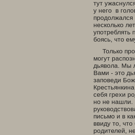
тут ужаснулс
у него в гол
продолжался н
несколько ле
употреблять п
боясь, что ем
Только прозо
могут распозн
дьявола. Мы 
Вами - это дь
заповеди Бож
Крестьянкина
себя грехи р
но не нашли.
руководствов
письмо и в к
ввиду то, что
родителей, не